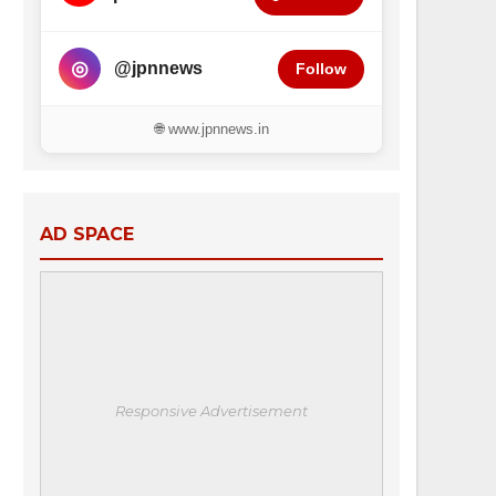
◎
@jpnnews
Follow
🌐 www.jpnnews.in
AD SPACE
Responsive Advertisement