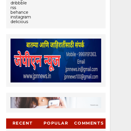
dribbble
rss
behance
instagram
delicious
RECENT
POPULAR
COMMENTS