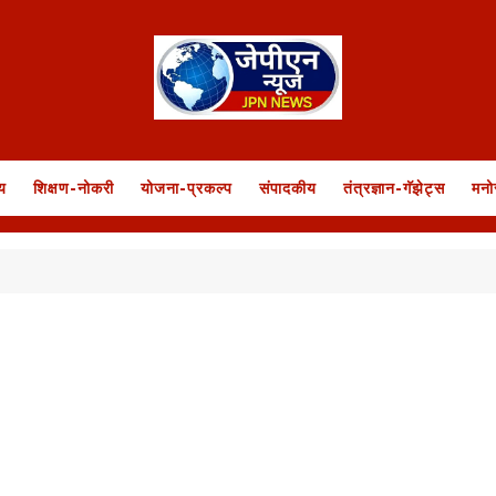
य
शिक्षण-नोकरी
योजना-प्रकल्प
संपादकीय
तंत्रज्ञान-गॅझेट्स
मनो