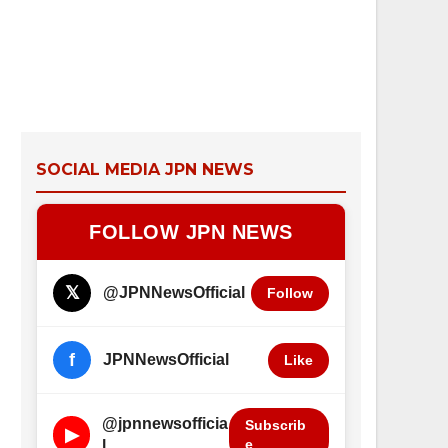
SOCIAL MEDIA JPN NEWS
FOLLOW JPN NEWS
𝕏
@JPNNewsOfficial
Follow
f
JPNNewsOfficial
Like
@jpnnewsofficia
Subscrib
▶
e
l