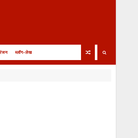
रंजन
ब्लॉग-लेख