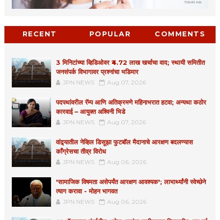
RECENT
POPULAR
COMMENTS
3 मिनिटांच्या व्हिडिओवर ₹4.72 लाख खर्चाचा वाद; स्थायी समितीत
जनसंपर्क विभागावर प्रश्नांचा भडिमार
JPN NEWS
Aug 07, 2026
पदपथांवरील रॅम्प आणि अतिक्रमणे महिनाभरात हटवा; अन्यथा कठोर
कारवाई – आयुक्त अश्विनी भिडे
JPN NEWS
Aug 07, 2026
वांद्र्यातील नेव्हिल डिसूझा फुटबॉल मैदानाचे आरक्षण बदलण्यास
काँग्रेसचा तीव्र विरोध
JPN NEWS
Aug 06, 2026
'सामाजिक विषमता असेपर्यंत आरक्षण आवश्यक'; लाभार्थ्यांनी स्वेच्छेने
त्याग करावा - मोहन भागवत
JPN NEWS
Aug 06, 2026