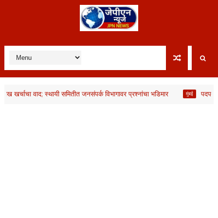
र्चाचा वाद; स्थायी समितीत जनसंपर्क विभागावर प्रश्नांचा भडिमार
पदपथांवरील र
मुंबई