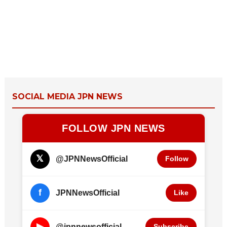
SOCIAL MEDIA JPN NEWS
FOLLOW JPN NEWS
𝕏
@JPNNewsOfficial
Follow
f
JPNNewsOfficial
Like
▶
@jpnnewsofficial
Subscribe