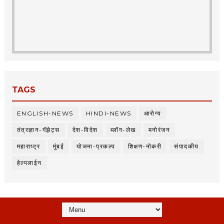
TAGS
ENGLISH-NEWS
HINDI-NEWS
आरोग्य
तंत्रज्ञान-गॅझेट्स
देश-विदेश
ब्लॉग-लेख
मनोरंजन
महाराष्ट्र
मुंबई
योजना-प्रकल्प
शिक्षण-नोकरी
संपादकीय
हेल्पलाईन