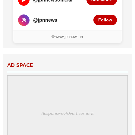
◎
@jpnnews
Follow
🌐 www.jpnnews.in
AD SPACE
Responsive Advertisement