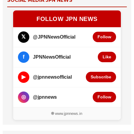
SOCIAL MEDIA JPN NEWS
FOLLOW JPN NEWS
𝕏
@JPNNewsOfficial
Follow
f
JPNNewsOfficial
Like
▶
@jpnnewsofficial
Subscribe
◎
@jpnnews
Follow
🌐 www.jpnnews.in