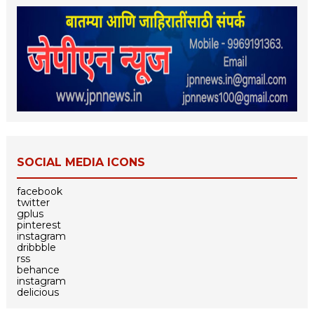
SOCIAL MEDIA ICONS
facebook
twitter
gplus
pinterest
instagram
dribbble
rss
behance
instagram
delicious