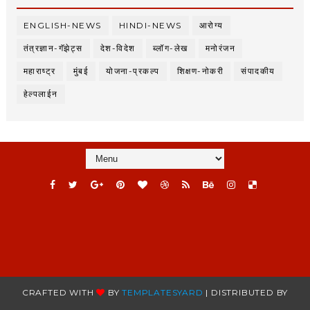
ENGLISH-NEWS
HINDI-NEWS
आरोग्य
तंत्रज्ञान-गॅझेट्स
देश-विदेश
ब्लॉग-लेख
मनोरंजन
महाराष्ट्र
मुंबई
योजना-प्रकल्प
शिक्षण-नोकरी
संपादकीय
हेल्पलाईन
CRAFTED WITH
BY
TEMPLATESYARD
| DISTRIBUTED BY