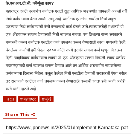
के.एस.आर.टी.सी. फॉर्म्युला काय?
महाराष्ट्र एसटी प्रमाणेच कर्नाटक एसटी सुद्धा आर्थिक अडचणीत सापडली असली तरी
तिथे कर्मचाऱ्यांना वेतन आयोग लागू आहे. कर्नाटक एसटीला खर्चाला निधी अपुरा
पडल्यास तिथे कर्मचाऱ्यांची देणी देण्यासाठी कर्ज घेतले जाते.त्यांच्याकडेही मध्यंतरी पी.
एफ. अँडव्हान्स रक्कम देण्यासाठी निधी उपलब्ध न्हवता. पण तिथल्या राज्य सरकारने
मध्यस्थी करून कर्नाटक एसटीला कर्ज उपलब्ध करून देण्यासाठी स्वतः मध्यस्थी केली.
घेतलेल्या कर्जाची हमी घेऊन २००० कोटी रुपये इतकी रक्कम कर्ज म्हणून मिळऊन
दिली. साहजिकच कर्मचाऱ्यांना त्यांची पी. एफ. अँडव्हान्स रक्कम मिळाली. त्याच धर्तीवर
महाराष्ट्रातही कर्ज उपलब्ध करून देण्यात आले तर आर्थिक अडचणीत सापडलेल्या
कर्मचाऱ्याना दिलासा मिळेल. कबूल केलेला निधी एसटीला देण्याची सरकारची ऐपत नसेल
तर सरकारने एसटीला कर्ज उपलब्ध करून देण्यासाठी कर्जाची स्वतः हमी घ्यावी असेही
बरगे यांनी म्हटले आहे.
Tags
# महाराष्ट्र
# मुंबई
Share This