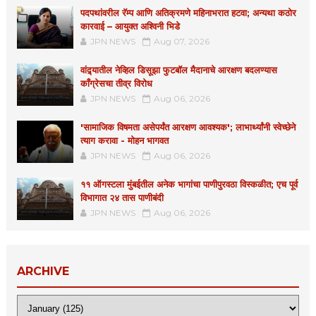
पदपथांवरील रॅम्प आणि अतिक्रमणे महिनाभरात हटवा; अन्यथा कठोर
कारवाई – आयुक्त अश्विनी भिडे
JPN NEWS
Aug 07, 2026
वांद्र्यातील नेव्हिल डिसूझा फुटबॉल मैदानाचे आरक्षण बदलण्यास
काँग्रेसचा तीव्र विरोध
JPN NEWS
Aug 06, 2026
'सामाजिक विषमता असेपर्यंत आरक्षण आवश्यक'; लाभार्थ्यांनी स्वेच्छेने
त्याग करावा - मोहन भागवत
JPN NEWS
Aug 06, 2026
११ ऑगस्टला मुंबईतील अनेक भागांचा पाणीपुरवठा विस्कळीत; एच पूर्व
विभागात २४ तास पाणीबंदी
JPN NEWS
Aug 06, 2026
ARCHIVE