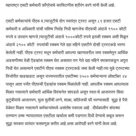
महाराष्ट्र एसटी कर्मचारी काँग्रेसचे सरचिटणीस श्रीरंग बरगे यांनी केली आहे.
एसटी कर्मचाऱ्यांचे पीएफ व ग्र्याजुटीचे दोन स्वतंत्र ट्रस्ट असून ८९ हजार एसटी
कर्मचारी व अधिकारी यांची भविष्य निर्वाह निधी म्हणजेच पीएफची अंदाजे ११०० कोटी
रुपये व उपदान म्हणजे ग्र्याजुटीची अंदाजे १०००कोटी रुपये इतकी रक्कम अशी मिळून
अंदाजे २१०० कोटी रुपयांची रक्कम गेले दहा महिने एसटीने दोन्ही ट्रस्टकडे भरणा
केलेली नाही. पीएफ ट्रस्ट मधून कर्मचारी आपल्या खात्यावरील जमा रक्कमेतून आर्थिक
अडचणीच्या वेळी ऍडव्हांस रक्कम घेत असतात पण गेले दहा महिने सरकारकडून अपुरा
निधी येत असल्याने एसटीने पीएफ रक्कम ट्रस्टकडे जमा केली नाही.त्या मुळे ट्रस्टच्या
तिजोरीत खडखडाट असून राज्यभरातील एसटीच्या २५०० कर्मचाऱ्याना ऑक्टोंबर २४
पासून आता पर्यंत पीएफची ऍडव्हांस रक्कम मिळालेली नाही. आपलीच रक्कम आपल्याला
मिळत नसल्याने कर्मचारी आर्थिक विवंचनेत सापडले असून स्वतःचे आजारपण किंवा
कुटुंबीयांचे आजारपण, मुला मुलींची लग्ने, शाळा, कॉलेजची फी भरण्यासाठी सुद्धा हे पैसे
वेळेवर मिळत नसल्याने कर्मचाऱ्यांमध्ये असंतोष पसरला आहे . दीर्घकालीन संपाच्या
दरम्यान उच्च न्यायालयात एसटीला खर्चाला कमी पडणारा दिधी देण्याचे कबूल करून
सुद्धा सरकार वारंवार फसवणूक करीत आहे.असा आरोपही बरगे यांनी केला आहे.