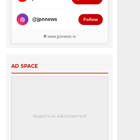
◎
@jpnnews
Follow
🌐 www.jpnnews.in
AD SPACE
Responsive Advertisement