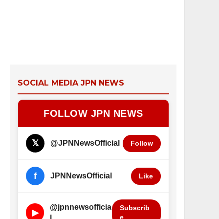
SOCIAL MEDIA JPN NEWS
FOLLOW JPN NEWS
𝕏
@JPNNewsOfficial
Follow
f
JPNNewsOfficial
Like
@jpnnewsofficia
Subscrib
▶
e
l