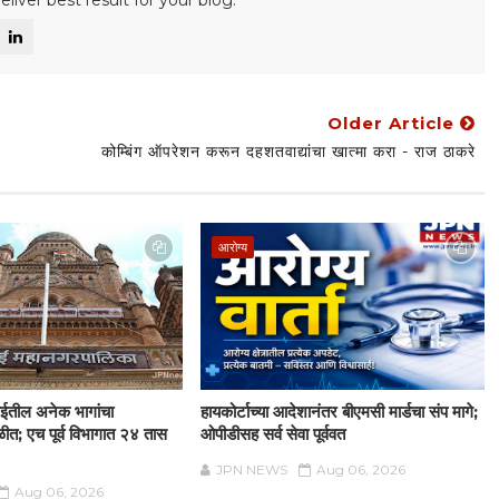
liver best result for your blog.
Older Article
कोम्बिंग ऑपरेशन करून दहशतवाद्यांचा खात्मा करा - राज ठाकरे
आरोग्य
ईतील अनेक भागांचा
हायकोर्टाच्या आदेशानंतर बीएमसी मार्डचा संप मागे;
ळीत; एच पूर्व विभागात २४ तास
ओपीडीसह सर्व सेवा पूर्ववत
JPN NEWS
Aug 06, 2026
Aug 06, 2026