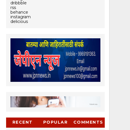
dribbble
rss
behance
instagram
delicious
RECENT
POPULAR
COMMENTS