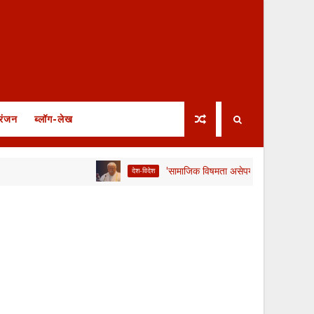
रंजन
ब्लॉग-लेख
'सामाजिक विषमता असेपर्यंत आरक्षण आवश्यक'; लाभार्थ्यांन
देश-विदेश