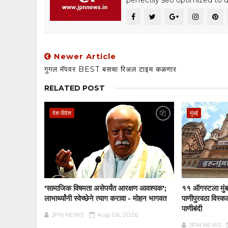
perfectlly seo optimized to de
Newer Article
गुगल मॅपवर BEST बसचा रिअल टाइम कळणार
RELATED POST
देश-विदेश
मुंबई
'सामाजिक विषमता असेपर्यंत आरक्षण आवश्यक';
११ ऑगस्टला मुंब
लाभार्थ्यांनी स्वेच्छेने त्याग करावा - मोहन भागवत
पाणीपुरवठा विस्क
पाणीबंदी
JPN NEWS
Aug 06, 2026
JPN NEWS