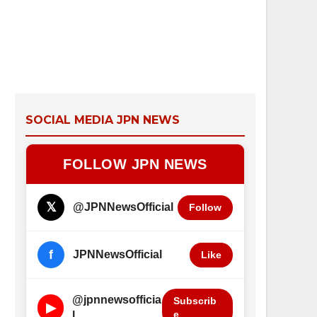
SOCIAL MEDIA JPN NEWS
FOLLOW JPN NEWS
𝕏
@JPNNewsOfficial
Follow
f
JPNNewsOfficial
Like
@jpnnewsofficia
Subscrib
▶
e
l