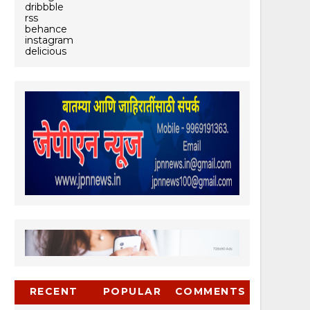
dribbble
rss
behance
instagram
delicious
RECENT
POPULAR
COMMENTS