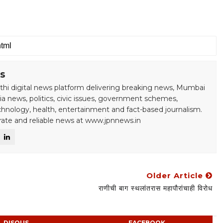
s
hi digital news platform delivering breaking news, Mumbai
a news, politics, civic issues, government schemes,
echnology, health, entertainment and fact-based journalism.
rate and reliable news at www.jpnnews.in
Older Article
राणीची बाग स्थलांतरास महापौरांचाही विरोध
DISQUS
FACEBOOK