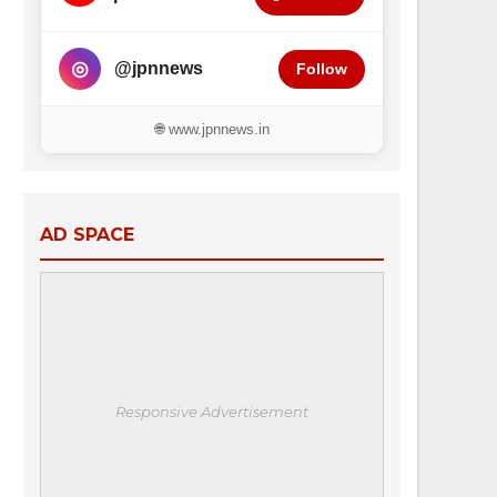
◎
@jpnnews
Follow
🌐 www.jpnnews.in
AD SPACE
Responsive Advertisement