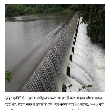
मुंबई / प्रतिनिधी - मुंबईला पाणीपुरवठा करणाऱ्या सातही धरण क्षेत्रात चांगला पाऊस
पडत आहे. मोडक सागर व तानसा हि दोन धरणे भरल्या नंतर १४ ऑगस्‍ट, २०१७ रोजी