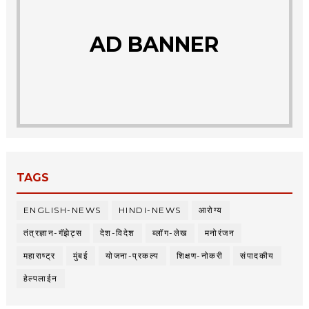
AD BANNER
TAGS
ENGLISH-NEWS
HINDI-NEWS
आरोग्य
तंत्रज्ञान-गॅझेट्स
देश-विदेश
ब्लॉग-लेख
मनोरंजन
महाराष्ट्र
मुंबई
योजना-प्रकल्प
शिक्षण-नोकरी
संपादकीय
हेल्पलाईन