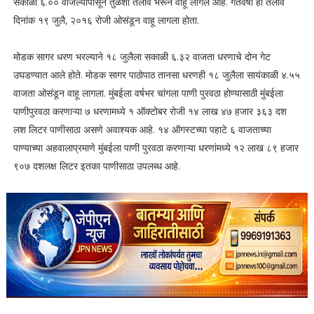
सकाळी ६.०० वाजल्यापासून तुळशी तलाव भरून वाहू लागले आहे. गतवर्षी हा तलाव
दिनांक १९ जुलै, २०१६ रोजी ओसंडून वाहू लागला होता.
मोडक सागर धरण भरल्याने १८ जुलैला सकाळी ६.३२ वाजता धरणाचे दोन गेट
उघडण्यात आले होते. मोडक सागर पाठोपाठ तानसा धरणही १८ जुलैला सायंकाळी ४.५५
वाजता ओसंडून वाहू लागला. मुंबईला वर्षभर चांगला पाणी पुरवठा होण्यासाठी मुंबईला
पाणीपुरवठा करणाऱ्या ७ धरणामध्ये १ ऑक्टोबर रोजी १४ लाख ४७ हजार ३६३ दश
लश लिटर पाणीसाठा असणे अवाश्यक आहे. १४ ऑगस्टच्या पहाटे ६ वाजताच्या
पाण्याच्या अहवालाप्रमाणे मुंबईला पाणी पुरवठा करणाऱ्या धरणांमध्ये १२ लाख ८९ हजार
९०७ दशलक्ष लिटर इतका पाणीसाठा उपलब्ध आहे.