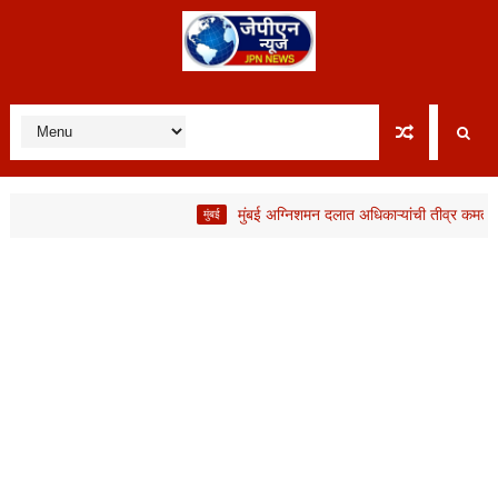
मुंबई अग्निशमन दलात अधिकाऱ्यांची तीव्र कमतरता; ता
मुंबई