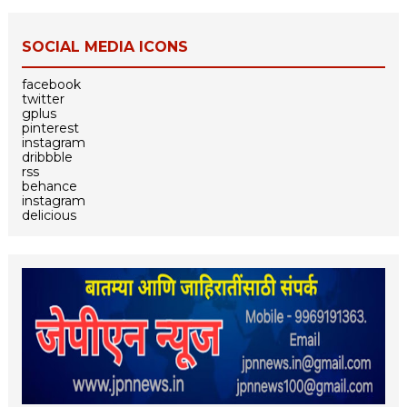
SOCIAL MEDIA ICONS
facebook
twitter
gplus
pinterest
instagram
dribbble
rss
behance
instagram
delicious