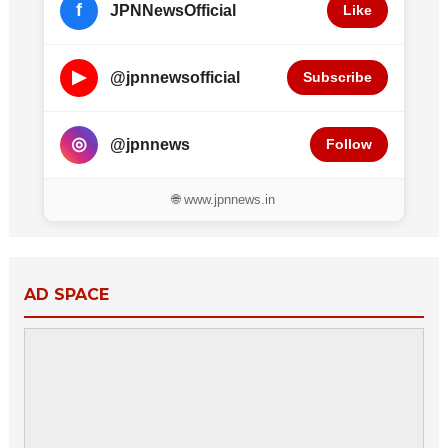
f
JPNNewsOfficial
Like
▶
@jpnnewsofficial
Subscribe
◎
@jpnnews
Follow
🌐 www.jpnnews.in
AD SPACE