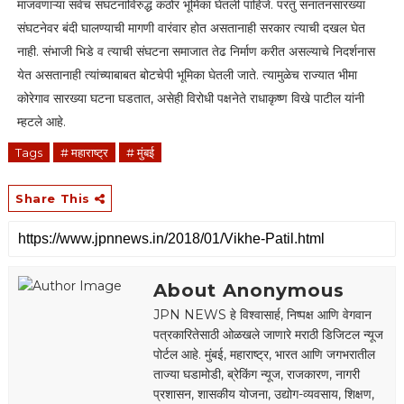
माजवणाऱ्या सर्वच संघटनांविरुद्ध कठोर भूमिका घेतली पाहिजे. परंतु सनातनसारख्या
संघटनेवर बंदी घालण्याची मागणी वारंवार होत असतानाही सरकार त्याची दखल घेत
नाही. संभाजी भिडे व त्याची संघटना समाजात तेढ निर्माण करीत असल्याचे निदर्शनास
येत असतानाही त्यांच्याबाबत बोटचेपी भूमिका घेतली जाते. त्यामुळेच राज्यात भीमा
कोरेगाव सारख्या घटना घडतात, असेही विरोधी पक्षनेते राधाकृष्ण विखे पाटील यांनी
म्हटले आहे.
Tags
# महाराष्ट्र
# मुंबई
Share This
About Anonymous
JPN NEWS हे विश्वासार्ह, निष्पक्ष आणि वेगवान
पत्रकारितेसाठी ओळखले जाणारे मराठी डिजिटल न्यूज
पोर्टल आहे. मुंबई, महाराष्ट्र, भारत आणि जगभरातील
ताज्या घडामोडी, ब्रेकिंग न्यूज, राजकारण, नागरी
प्रशासन, शासकीय योजना, उद्योग-व्यवसाय, शिक्षण,