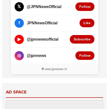
𝕏
@JPNNewsOfficial
Follow
f
JPNNewsOfficial
Like
▶
@jpnnewsofficial
Subscribe
◎
@jpnnews
Follow
🌐 www.jpnnews.in
AD SPACE