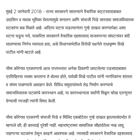
मुंबई 2 जानेवारी 2018 - राज्य सरकारने सातत्याने वैचारिक कट्टरवादाबाबत
उदासिन व मवाळ भूमिका घेतल्यामुळे सनातन आणि संभाजी भिडे सारख्या समाजविघातक
घटकांना बळ मिळते आहे. अप्रिय घटना घडल्यानंतर गुन्हे दाखल करण्यापेक्षा अशा
घटना घडूच नये, याकरिता सरकारने वैचारिक दहशतवाद माजवणाऱ्या संघटनांवर बंदी
घालण्याचा निर्णय घ्यायला हवा, असे विधानसभेतील विरोधी पक्षनेते राधाकृष्ण विखे
पाटील यांनी म्हटले आहे.
भीमा कोरेगाव प्रकरणाचे आज राज्यभरात अनेक ठिकाणी उमटलेल्या पडसादाबाबत
प्रतिक्रिया व्यक्त करताना ते बोलत होते, यावेळी विखे पाटील यांनी नागरिकांना शांतता
व संयम पाळण्याचे आवाहन केले. विविध समुदायांमध्ये तेढ निर्माण करण्याचे
समाजविघातक घटकांचे कारस्थान आहे, या कारस्थानाला सर्वांनी मिळून चोख प्रत्युत्तर
देण्याची गरजही त्यांनी विषद केली.
भीमा कोरेगाव प्रकरणी संभाजी भिडे व मिलिंद एकबोटेवर गुन्हे दाखल झाल्यासंदर्भात ते
म्हणाले की, ही कारवाई पुरेशी नाही. महाराष्ट्राच्या सामाजिक सौहार्दतेला नख लावू
पाहणाऱ्या घटकांना ठेचून काढणे आवश्यक आहे. त्यासाठी सरकारने वैचारिक दहशतवाद