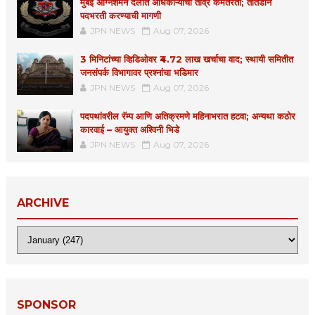
मुंबई अग्निशमन दलात अधिकाऱ्यांची तीव्र कमतरता; तातडीने
पदभरती करण्याची मागणी
JPN NEWS
Aug 07, 2026
3 मिनिटांच्या व्हिडिओवर ₹4.72 लाख खर्चाचा वाद; स्थायी समितीत
जनसंपर्क विभागावर प्रश्नांचा भडिमार
JPN NEWS
Aug 07, 2026
पदपथांवरील रॅम्प आणि अतिक्रमणे महिनाभरात हटवा; अन्यथा कठोर
कारवाई – आयुक्त अश्विनी भिडे
JPN NEWS
Aug 07, 2026
ARCHIVE
SPONSOR