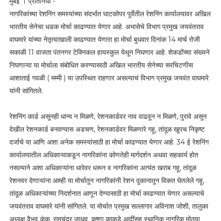
मुंबई । प्रतिनिधी -
नागरिकांच्या रेशनिंग समस्यांच्या संदर्भात घाटकोपर पूर्वेतील रेशनिंग कार्यालयावर अखिल
भारतीय सेनेचा धडक मोर्चा काढण्यात येणार आहे. अभासेचे विभाग प्रमुख जयवंतराव
वाघमारे यांच्या नेतृत्वाखाली काढण्यात येणारा हा मोर्चा बुधवार दिनांक 14 मार्च रोजी
सकाळी 11 वाजता पंतनगर टेक्निकल हायस्कुल येथून निघणार आहे. शेकडोंच्या संख्यने
निघणाऱ्या या मोर्चाला संबोधित करण्यासाठी अखिल भारतीय सेनेच्या सरचिटणीस
आशाताई गवळी ( मम्मी ) या उपस्थित राहणार असल्याचं विभाग प्रमुख जयवंत वाघमारे
यांनी सांगितले.
रेशनिंग कार्ड असूनही धान्य न मिळणे, रेशनकार्डवर नाव वाढवून न मिळणे, पुरावे असून
देखील रेशनकार्ड बनवण्यास अडचण, रेशनकार्डवर मिळणारे गहू, तांदूळ खूपच निकृष्ट
दर्जाचे या आणि अशा अनेक समस्यांसाठी हा मोर्चा काढण्यात येणार आहे. 34 ई रेशनिंग
कार्यालयातील अधिकाऱ्याकडून नागरिकांना कोणतेही मार्गदर्शन अथवा सहकार्य होत
नसल्याने अशा अधिकाऱ्यांना धारेवर धरून व नागरिकांना अत्यंत खराब गहू, तांदूळ
रेशनवर देणाऱ्यांना आम्ही या मोर्चातून नागरिकांनी रेशन दुकानातून विकत घेतलेले गहू,
तांदूळ अधिकाऱ्यांच्या निदर्शनात आणून देण्यासाठी हा मोर्चा काढण्यात येणार असल्याचे
जयवंतराव वाघमारे यांनी सांगितले. या मोर्चात प्रमुख सल्लागार अविनाश जोशी, तालुका
अध्यक्ष वैभव कंक, रामचंद्र जाधव, कृष्णा काकडे आदींसह स्थानिक नागरिक मोठ्या