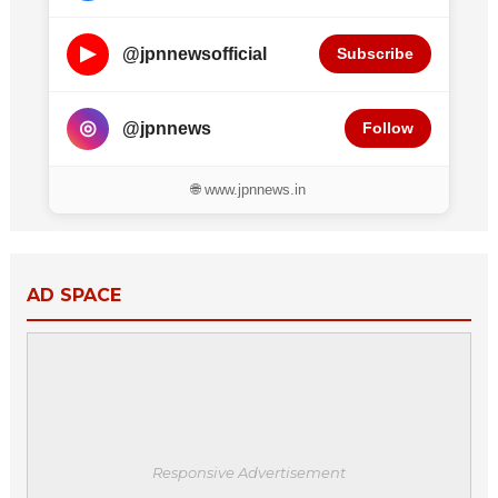
▶
@jpnnewsofficial
Subscribe
◎
@jpnnews
Follow
🌐 www.jpnnews.in
AD SPACE
Responsive Advertisement