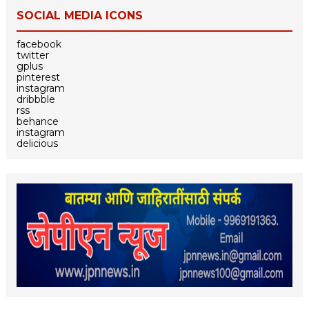
SOCIAL MEDIA ICONS
facebook
twitter
gplus
pinterest
instagram
dribbble
rss
behance
instagram
delicious