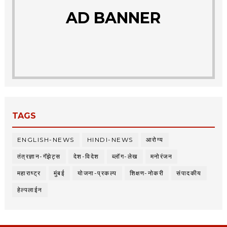
AD BANNER
TAGS
ENGLISH-NEWS
HINDI-NEWS
आरोग्य
तंत्रज्ञान-गॅझेट्स
देश-विदेश
ब्लॉग-लेख
मनोरंजन
महाराष्ट्र
मुंबई
योजना-प्रकल्प
शिक्षण-नोकरी
संपादकीय
हेल्पलाईन