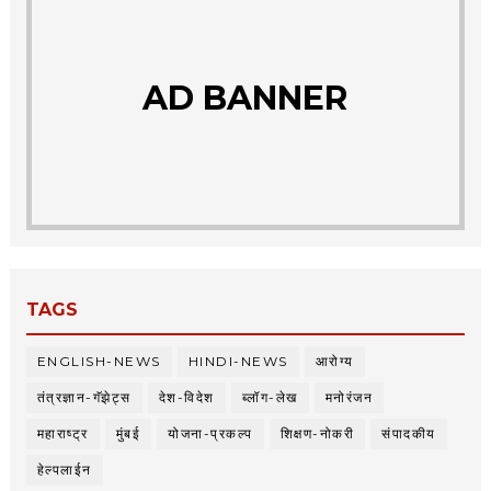
AD BANNER
TAGS
ENGLISH-NEWS
HINDI-NEWS
आरोग्य
तंत्रज्ञान-गॅझेट्स
देश-विदेश
ब्लॉग-लेख
मनोरंजन
महाराष्ट्र
मुंबई
योजना-प्रकल्प
शिक्षण-नोकरी
संपादकीय
हेल्पलाईन