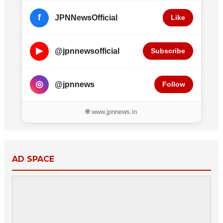
f
JPNNewsOfficial
Like
▶
@jpnnewsofficial
Subscribe
◎
@jpnnews
Follow
🌐 www.jpnnews.in
AD SPACE