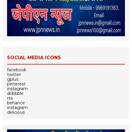
SOCIAL MEDIA ICONS
facebook
twitter
gplus
pinterest
instagram
dribbble
rss
behance
instagram
delicious