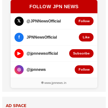
FOLLOW JPN NEWS
𝕏
@JPNNewsOfficial
Follow
f
JPNNewsOfficial
Like
▶
@jpnnewsofficial
Subscribe
◎
@jpnnews
Follow
🌐 www.jpnnews.in
AD SPACE