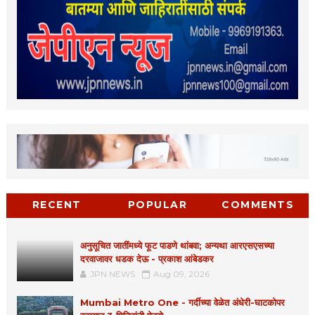
RECENT
POPULAR
COMMENTS
अनुसूचित जातींमध्ये फूट पाडणे थांबवा; अन्यथा आरएसएसच्या
दरवाजावर धडक देऊ - प्रकाश आंबेडकर
JPN NEWS
Aug 09, 2026
Mumbai Metro One - गर्दीच्या वेळेत अंधेरी-घाटकोपर