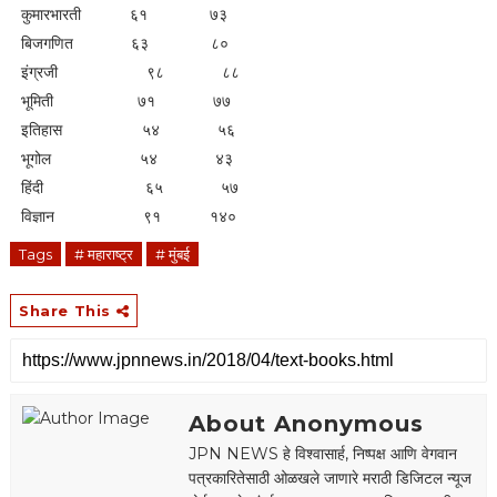
कुमारभारती ६१ ७३
बिजगणित ६३ ८०
इंग्रजी ९८ ८८
भूमिती ७१ ७७
इतिहास ५४ ५६
भूगोल ५४ ४३
हिंदी ६५ ५७
विज्ञान ९१ १४०
Tags
# महाराष्ट्र
# मुंबई
Share This
About Anonymous
JPN NEWS हे विश्वासार्ह, निष्पक्ष आणि वेगवान
पत्रकारितेसाठी ओळखले जाणारे मराठी डिजिटल न्यूज