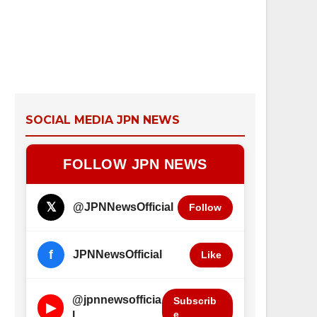
SOCIAL MEDIA JPN NEWS
FOLLOW JPN NEWS
𝕏
@JPNNewsOfficial
Follow
f
JPNNewsOfficial
Like
@jpnnewsofficia
Subscrib
▶
e
l