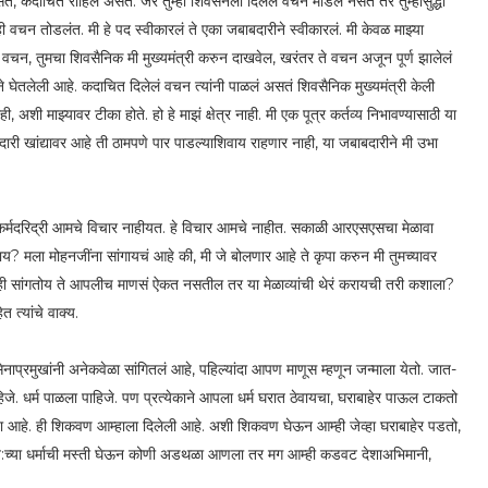
सते, कदाचित राहिले असते. जर तुम्ही शिवसेनेला दिलेलं वचन मोडलं नसतं तर तुम्हीसुद्धा
ही वचन तोडलंत. मी हे पद स्वीकारलं ते एका जबाबदारीने स्वीकारलं. मी केवळ माझ्या
लेलं वचन, तुमचा शिवसैनिक मी मुख्यमंत्री करुन दाखवेल, खरंतर ते वचन अजून पूर्ण झालेलं
ने घेतलेली आहे. कदाचित दिलेलं वचन त्यांनी पाळलं असतं शिवसैनिक मुख्यमंत्री केली
अशी माझ्यावर टीका होते. हो हे माझं क्षेत्र नाही. मी एक पूत्र कर्तव्य निभावण्यासाठी या
ारी खांद्यावर आहे ती ठामपणे पार पाडल्याशिवाय राहणार नाही, या जबाबदारीने मी उभा
से कर्मदरिद्री आमचे विचार नाहीयत. हे विचार आमचे नाहीत. सकाळी आरएसएसचा मेळावा
े काय? मला मोहनजींना सांगायचं आहे की, मी जे बोलणार आहे ते कृपा करुन मी तुमच्यावर
काही सांगतोय ते आपलीच माणसं ऐकत नसतील तर या मेळाव्यांची थेरं करायची तरी कशाला?
त त्यांचे वाक्य.
शिवसेनाप्रमुखांनी अनेकवेळा सांगितलं आहे, पहिल्यांदा आपण माणूस म्हणून जन्माला येतो. जात-
. धर्म पाळला पाहिजे. पण प्रत्येकाने आपला धर्म घरात ठेवायचा, घराबाहेर पाऊल टाकतो
मचा आहे. ही शिकवण आम्हाला दिलेली आहे. अशी शिकवण घेऊन आम्ही जेव्हा घराबाहेर पडतो,
्वत:च्या धर्माची मस्ती घेऊन कोणी अडथळा आणला तर मग आम्ही कडवट देशाअभिमानी,