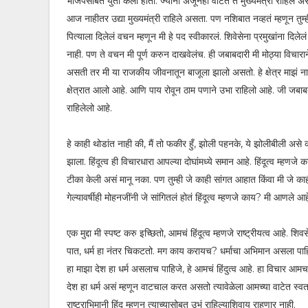
भाजपसोबत युती केली होती. ज्यांना अजूनही वाटतं ते मुख्यमंत्री राहिले अ
आज नाहीतर उद्या मुख्यमंत्री राहिले असता. पण नशिबात नव्हतं म्हणून तुम्
पित्याला दिलेलं वचन म्हणून मी हे पद स्वीकारलं. शिवेसेना प्रमुखांना दि
नाही. पण ते वचन मी पूर्ण करुन दाखवेलंच. ही जबाबदारी मी मोठ्या विचारा
असती तर मी या राजकीय जीवनातून बाजूला झालो असतो. हे क्षेत्र माझं नाही, 
क्षेत्रात आलो आहे. आणि पाय रोवून ठाम पणाने उभा राहिलो आहे. जी जबाबद
राहिलेलो आहे.
हे काही थोडांत नाही की, मैं तो फकीर हुँ, झोली पहनके, ये झोलीबीली अ
झाला. हिंदूत्व ही विचारधारा आपल्या दोघांमध्ये समान आहे. हिंदूत्व म्हणज
टीका केली असं मानू नका. पण तुम्ही जे काही सांगत आहात किंवा मी जे 
गेल्यावर्षीही मोहनजींनी जे सांगितलं होतं हिंदूत्व म्हणजे काय? मी आणले आहे
एक मुद्दा मी स्पष्ट करु इच्छितो, आमचं हिंदूत्व म्हणजे राष्ट्रीयत्व आहे. 
पात, धर्म हा नंतर चिकटतो. मग काय करायच? धर्माचा अभिमान असला पाहिजे
हा माझा देश हा धर्म असलाच पाहिजे, हे आमचं हिंदुत्व आहे. हा विचार आ
देश हा धर्म असं म्हणून वाटचाल करत असतो त्यावेळेला आमच्या वाटेत स
राष्ट्राभिमानी हिंदू म्हणून त्याच्यासोबत उभं राहिल्याशिवाय राहणार नाही.