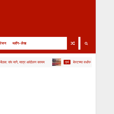
रंजन
ब्लॉग-लेख
संप मागे, मात्र आंदोलन कायम
बेस्टच्या वर्धापनदिनी बसच्या धडकेत पालिकेच्
मुंबई