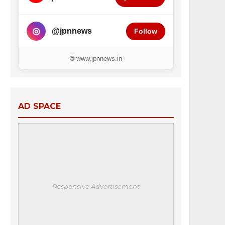
◎
@jpnnews
Follow
🌐 www.jpnnews.in
AD SPACE
Responsive Advertisement