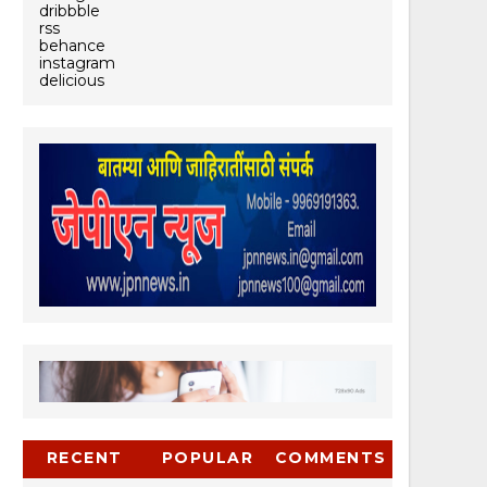
dribbble
rss
behance
instagram
delicious
RECENT
POPULAR
COMMENTS