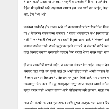
ते आता बसले आहेत. जे संस्कार, संस्कृती बाळासाहेबांनी दिले, मा साहेबां
येईल. मी कुणीतरी आहे, अहमपणा जायला हवा. ज्या क्षणी हवा जाईल, तेव्
आहे, हेच वैभव आहे.
जनतेचा आशीर्वाद हीच ताकद आहे, ती कमावण्याची परंपरा शिवसेनेला मिळाले
का ? विचारांना मास्क कसा घालणार ? माझ्या भाषणानंतर कधी चिरकायला म
नाही मी जनतेसाठी बोतो आहे. पण हल्ली विकृती आली आहे, हे चिरकणे आहे. 
जन्माला आलेला नाही. ठाकरे कुटूंबावर हल्ले करायचे, हे रोजगारी हमीचे का
वाडा चिरेबंदी वेगळ्या प्रकाराने प्रयत्न केला तरीही भेदता येणार नाही. ठ
ही काय लायकीची माणसं आहेत, ते आपल्या अंगावर येत आहेत. आव्हान देत 
अंगावर जात नाही. पण कुणी आलं तर आम्ही सोडत नाही. आम्ही कशाला ये
शिकवण आम्हाला शिवरायांनी, शिवसेना प्रमुखांनी दिली आहे. पण अंगावर
माध्यमातून देऊ नका. मी सुद्धा पक्षप्रमुख म्हणून आज आव्हान द्यायतं असेल त
म्हणून देणार नाही. आव्हान द्यायचं आणि पोलिसांच्या मागे लपायचं, याला नामा
आज दोन मेळावे असतात. एक आपला आणि दुसरा आरएसएसचा. आपले विचार 