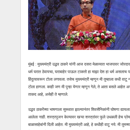
मुंबई : मुख्यमंत्री उद्धव ठाकरे यांनी आज दसरा मेळाव्यात भाजपावर जोरद
धर्म घरात ठेवायचा, घराबाहेर पाऊल टाकतो हा माझा देश हा धर्म असलाच पाहि
हिंदुत्वावरून टोला लगावला. तसेच मुख्यमंत्री म्हणून मी तुम्हाला कधी वाटू न
टोला हाणला. काही जण मी पुन्हा येणार म्हणून गेले, ते आता बसले आहेत 
ताकद आहे, असेही ते म्हणाले.
उद्धव ठाकरेंच्या भाषणाला सुरूवात झाल्यानंतर शिवसैनिकांनी घोषणा द्या
आलेला नाही. शस्त्रपूजन केल्यावर खऱ्या शस्त्रांवर फुले उधळली हेच प्रेम 
बाळासाहेबांनी दिली आहेत. मी मुख्यमंत्री आहे, हे कधीही वाटू नये. मी तुमच्