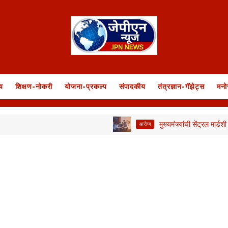
य
शिक्षण-नोकरी
योजना-प्रकल्प
संपादकीय
तंत्रज्ञान-गॅझेट्स
मनो
मुख्यमंत्र्यांची सेंट्रल मार्डशी बैठक; 
आरोग्य