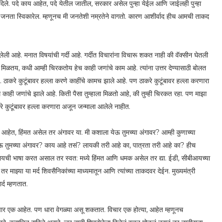
नी दिले. पदे काय आहेत, पदे येतील जातील, सरकार असेल पुन्हा येईल आणि जाईलही पुन्हा
हा जनता स्विकारेल. म्हणूनच मी जनतेशी नम्रतेने वागतो. कारण आशीर्वाद हीच आमची ताकद
ली आहे. मनात विषयांची गर्दी आहे. गर्दीत विचारांना विचारू शकत नाही की वॅक्सीन घेतली
िळतय, कधी आम्ही चिरकतोय हेच काही जणांचे काम आहे. त्यांना उत्तर देण्यासाठी बोलत
ठाकरे कुटूंबावर हल्ला करणे काहींचे कामच झाले आहे. पण ठाकरे कुटूंबावर हल्ला करणारा
म काही जणांचे झाले आहे. किती पैसा तुम्हाला मिळतो आहे, की तुम्ही चिरकत रहा. पण माझा
ाकरे कुटूंबावर हल्ला करणारा अजून जन्माला आलेले नाहीत.
आहेत, हिंमत असेल तर अंगावर या. मी कशाला येऊ तुमच्या अंगावर? आम्ही कुणाच्या
ऊ तुमच्या अंगावर? काय आहे तसं? लायकी तरी आहे का, पात्रता तरी आहे का? हीच
 यायची भाषा करत असाल तर स्वत: मध्ये हिंमत आणि धमक असेल तर द्या. ईडी, सीबीआयच्या
र माझ्या या मर्द शिवसैनिकांच्या माध्यमातून आणि त्यांच्या ताकदवर देईन. मुख्यमंत्री
र्द म्हणतात.
एक आहेत. पण धारा वेगळ्या असू शकतात. विचार एक होत्या, आहेत म्हणूनच