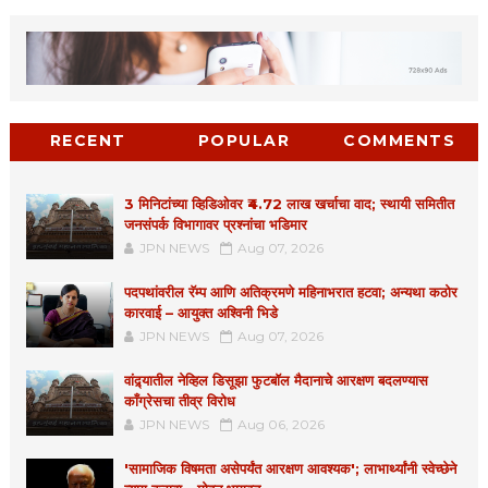
RECENT
POPULAR
COMMENTS
3 मिनिटांच्या व्हिडिओवर ₹4.72 लाख खर्चाचा वाद; स्थायी समितीत
जनसंपर्क विभागावर प्रश्नांचा भडिमार
JPN NEWS
Aug 07, 2026
पदपथांवरील रॅम्प आणि अतिक्रमणे महिनाभरात हटवा; अन्यथा कठोर
कारवाई – आयुक्त अश्विनी भिडे
JPN NEWS
Aug 07, 2026
वांद्र्यातील नेव्हिल डिसूझा फुटबॉल मैदानाचे आरक्षण बदलण्यास
काँग्रेसचा तीव्र विरोध
JPN NEWS
Aug 06, 2026
'सामाजिक विषमता असेपर्यंत आरक्षण आवश्यक'; लाभार्थ्यांनी स्वेच्छेने