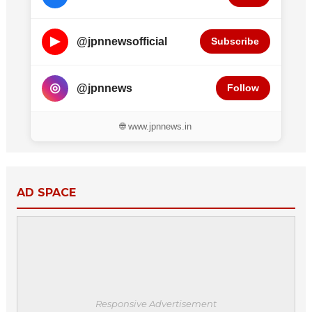
▶
@jpnnewsofficial
Subscribe
◎
@jpnnews
Follow
🌐 www.jpnnews.in
AD SPACE
Responsive Advertisement