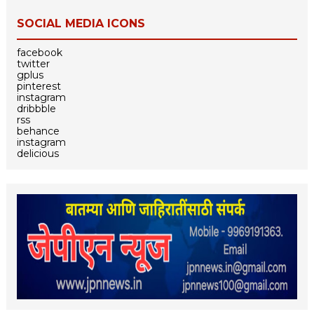
SOCIAL MEDIA ICONS
facebook
twitter
gplus
pinterest
instagram
dribbble
rss
behance
instagram
delicious