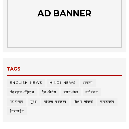
AD BANNER
TAGS
ENGLISH-NEWS
HINDI-NEWS
आरोग्य
तंत्रज्ञान-गॅझेट्स
देश-विदेश
ब्लॉग-लेख
मनोरंजन
महाराष्ट्र
मुंबई
योजना-प्रकल्प
शिक्षण-नोकरी
संपादकीय
हेल्पलाईन