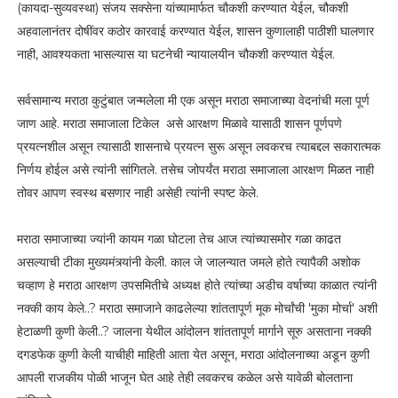
(कायदा-सुव्यवस्था) संजय सक्सेना यांच्यामार्फत चौकशी करण्यात येईल, चौकशी
अहवालानंतर दोषींवर कठोर कारवाई करण्यात येईल, शासन कुणालाही पाठीशी घालणार
नाही, आवश्यकता भासल्यास या घटनेची न्यायालयीन चौकशी करण्यात येईल.
सर्वसामान्य मराठा कुटुंबात जन्मलेला मी एक असून मराठा समाजाच्या वेदनांची मला पूर्ण
जाण आहे. मराठा समाजाला टिकेल असे आरक्षण मिळावे यासाठी शासन पूर्णपणे
प्रयत्नशील असून त्यासाठी शासनाचे प्रयत्न सुरू असून लवकरच त्याबद्दल सकारात्मक
निर्णय होईल असे त्यांनी सांगितले. तसेच जोपर्यंत मराठा समाजाला आरक्षण मिळत नाही
तोवर आपण स्वस्थ बसणार नाही असेही त्यांनी स्पष्ट केले.
मराठा समाजाच्या ज्यांनी कायम गळा घोटला तेच आज त्यांच्यासमोर गळा काढत
असल्याची टीका मुख्यमंत्र्यांनी केली. काल जे जालन्यात जमले होते त्यापैकी अशोक
चव्हाण हे मराठा आरक्षण उपसमितीचे अध्यक्ष होते त्यांच्या अडीच वर्षाच्या काळात त्यांनी
नक्की काय केले..? मराठा समाजाने काढलेल्या शांततापूर्ण मूक मोर्चांची 'मुका मोर्चा' अशी
हेटाळणी कुणी केली..? जालना येथील आंदोलन शांततापूर्ण मार्गाने सूरु असताना नक्की
दगडफेक कुणी केली याचीही माहिती आता येत असून, मराठा आंदोलनाच्या अडून कुणी
आपली राजकीय पोळी भाजून घेत आहे तेही लवकरच कळेल असे यावेळी बोलताना