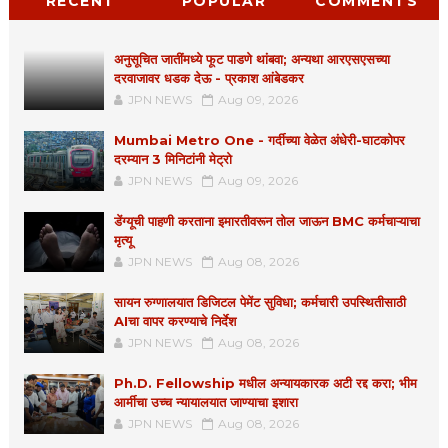
RECENT
POPULAR
COMMENTS
अनुसूचित जातींमध्ये फूट पाडणे थांबवा; अन्यथा आरएसएसच्या
दरवाजावर धडक देऊ - प्रकाश आंबेडकर
JPN NEWS
Aug 09, 2026
Mumbai Metro One - गर्दीच्या वेळेत अंधेरी-घाटकोपर
दरम्यान 3 मिनिटांनी मेट्रो
JPN NEWS
Aug 09, 2026
डेंग्यूची पाहणी करताना इमारतीवरून तोल जाऊन BMC कर्मचाऱ्याचा
मृत्यू
JPN NEWS
Aug 08, 2026
सायन रुग्णालयात डिजिटल पेमेंट सुविधा; कर्मचारी उपस्थितीसाठी
AIचा वापर करण्याचे निर्देश
JPN NEWS
Aug 08, 2026
Ph.D. Fellowship मधील अन्यायकारक अटी रद्द करा; भीम
आर्मीचा उच्च न्यायालयात जाण्याचा इशारा
JPN NEWS
Aug 08, 2026