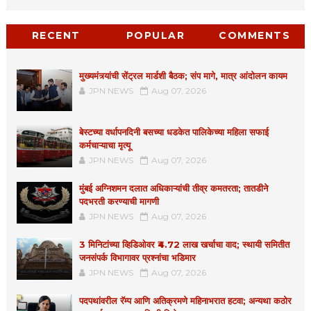
RECENT
POPULAR
COMMENTS
मुख्यमंत्र्यांची सेंट्रल मार्डशी बैठक; संप मागे, मात्र आंदोलन कायम
JPN NEWS
Aug 07, 2026
बेस्टच्या वर्धापनदिनी बसच्या धडकेत पालिकेच्या महिला सफाई
कर्मचाऱ्याचा मृत्यू
JPN NEWS
Aug 07, 2026
मुंबई अग्निशमन दलात अधिकाऱ्यांची तीव्र कमतरता; तातडीने
पदभरती करण्याची मागणी
JPN NEWS
Aug 07, 2026
3 मिनिटांच्या व्हिडिओवर ₹4.72 लाख खर्चाचा वाद; स्थायी समितीत
जनसंपर्क विभागावर प्रश्नांचा भडिमार
JPN NEWS
Aug 07, 2026
पदपथांवरील रॅम्प आणि अतिक्रमणे महिनाभरात हटवा; अन्यथा कठोर