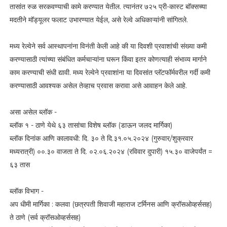
तासांत रुळ सरकवण्याची कामे करण्यात येतील. त्यानंतर ७२५ प्री-कास्ट बॉक्सच्या
मदतीने मॉड्यूलर फलाट उभारण्यात येईल, असे रेल्वे अधिकाऱ्यांनी सांगितले.
मध्य रेल्वेने सर्व आस्थापनांना विनंती केली आहे की या दिवशी प्रवाशांची संख्या कमी
करण्यासाठी त्यांच्या संबंधित कर्मचाऱ्यांना घरून किंवा इतर कोणत्याही संभाव्य मार्गाने
काम करण्याची संधी द्यावी. मध्य रेल्वेने प्रवाशांना या दिवसांत प्लॅटफॉर्मवरील गर्दी कमी
करण्यासाठी आवश्यक असेल तेव्हाच प्रवास करावा असे आवाहन केले आहे.
असा असेल ब्लॉक -
ब्लॉक १ - ठाणे येथे ६३ तासांचा विशेष ब्लॉक (डाऊन जलद मार्गिका)
ब्लॉक दिनांक आणि कालावधी: दि. ३० ते दि.३१.०५.२०२४ (गुरुवार/शुक्रवार
मध्यरात्री) ००.३० वाजता ते दि. ०२.०६.२०२४ (रविवार दुपारी) १५.३० वाजेपर्यंत =
६३ तास
ब्लॉक विभाग -
अप धीमी मार्गिका : कलवा (छत्रपती शिवाजी महाराज टर्मिनस आणि क्रॉसओव्हर्ससह)
ते ठाणे (सर्व क्रॉसओव्हर्ससह)