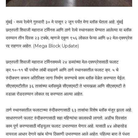
मुंबई - मध्य रेल्वेने गुरुवारी ३० मे पासून २ जून पर्यंत मेगा ब्लॉक घेतला आहे. मुंबई
छत्रपती शिवाजी महाराज टर्मिनस आणि ठाणे रेल्वे स्थानकात घेण्यात आलेल्या या ब्लॉक
दरम्यान तीन दिवस २३ टक्के, म्हणजे एकूण ९५६ लोकल फेऱ्या आणि ७२ मेल-एक्स्प्रेस
रद्द राहणार आहेत. (Mega Block Update)
छत्रपती शिवाजी महाराज टर्मिनसमध्ये २४ डब्यांच्या मेल-एक्स्प्रेससाठी फलाट
क्र.१०-११ ची पर्याप्त लांबी वाढवणे आणि ठाणे स्थानकातील फलाट क्र. ५ चे
रुंदीकरण करून अतिरिक्त जागा निर्माण करण्याचे काम ब्लॉक वेळेत करण्यात येईल.
सीएसएमटीतील ३६ तासांच्या ब्लॉकमुळे सीएसएमटी ते भायखळा आणि सीएसएमटी ते
वडाळा रोडदरम्यान लोकल रद्द करण्यात आल्या आहेत.
ठाणे स्थानकातील फलाटाच्या रुंदीकरणासाठी ६३ तासांचा विशेष ब्लॉक मंजूर झाला आहे.
साधारणपणे फलाट रुंदीकरणासाठी सहा महिन्यांचा कालावधी लागतो. अडीच दिवसांत
काम पूर्ण करण्यासाठी मॉड्यूलर फलाट उभारण्यात येणार आहे. यासाठी ४४ ओव्हरहेड
वायरला आधार देणारे खांब योग्य ठिकाणी उभारण्यात आले आहेत. पहिल्या बारा ते पंधरा