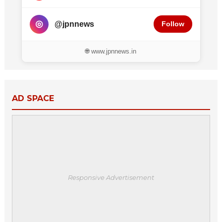
◎
@jpnnews
Follow
🌐 www.jpnnews.in
AD SPACE
Responsive Advertisement