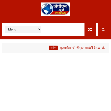
मुख्यमंत्र्यांची सेंट्रल मार्डशी बैठक; संप मागे, मात
आरोग्य