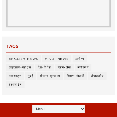
TAGS
ENGLISH-NEWS
HINDI-NEWS
आरोग्य
तंत्रज्ञान-गॅझेट्स
देश-विदेश
ब्लॉग-लेख
मनोरंजन
महाराष्ट्र
मुंबई
योजना-प्रकल्प
शिक्षण-नोकरी
संपादकीय
हेल्पलाईन