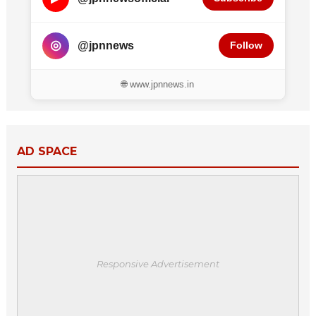
◎
@jpnnews
Follow
🌐 www.jpnnews.in
AD SPACE
Responsive Advertisement