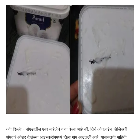
नवी दिल्ली - नोएडातील एका महिलेने दावा केला आहे की, तिने ऑनलाईन डिलिव्हरी
अ‍ॅपद्वारे ऑर्डर केलेल्या आइस्क्रीममध्ये तिला गोप आढळली आहे. याबाबतची माहिती