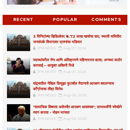
RECENT
POPULAR
COMMENTS
3 मिनिटांच्या व्हिडिओवर ₹4.72 लाख खर्चाचा वाद; स्थायी समितीत
जनसंपर्क विभागावर प्रश्नांचा भडिमार
JPN NEWS
Aug 07, 2026
पदपथांवरील रॅम्प आणि अतिक्रमणे महिनाभरात हटवा; अन्यथा कठोर
कारवाई – आयुक्त अश्विनी भिडे
JPN NEWS
Aug 07, 2026
वांद्र्यातील नेव्हिल डिसूझा फुटबॉल मैदानाचे आरक्षण बदलण्यास
काँग्रेसचा तीव्र विरोध
JPN NEWS
Aug 06, 2026
'सामाजिक विषमता असेपर्यंत आरक्षण आवश्यक'; लाभार्थ्यांनी स्वेच्छेने
त्याग करावा - मोहन भागवत
JPN NEWS
Aug 06, 2026