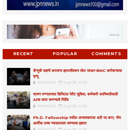
RECENT
POPULAR
COMMENTS
डेंग्यूची पाहणी करताना इमारतीवरून तोल जाऊन BMC कर्मचाऱ्याचा
मृत्यू
JPN NEWS
Aug 08, 2026
सायन रुग्णालयात डिजिटल पेमेंट सुविधा; कर्मचारी उपस्थितीसाठी
AIचा वापर करण्याचे निर्देश
JPN NEWS
Aug 08, 2026
Ph.D. Fellowship मधील अन्यायकारक अटी रद्द करा; भीम
आर्मीचा उच्च न्यायालयात जाण्याचा इशारा
JPN NEWS
Aug 08, 2026