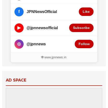
f
JPNNewsOfficial
Like
▶
@jpnnewsofficial
Subscribe
◎
@jpnnews
Follow
🌐 www.jpnnews.in
AD SPACE