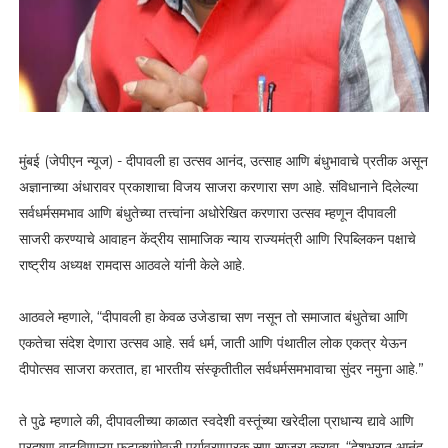
मुंबई (जेपीएन न्यूज) - दीपावली हा उत्सव आनंद, उत्साह आणि बंधुभावाचे प्रतीक असून
अज्ञानाच्या अंधारावर प्रकाशाचा विजय साजरा करणारा सण आहे. संविधानाने दिलेल्या
सर्वधर्मसमभाव आणि बंधुतेच्या तत्त्वांना अधोरेखित करणारा उत्सव म्हणून दीपावली
साजरी करण्याचे आवाहन केंद्रीय सामाजिक न्याय राज्यमंत्री आणि रिपब्लिकन पक्षाचे
राष्ट्रीय अध्यक्ष रामदास आठवले यांनी केले आहे.
आठवले म्हणाले, “दीपावली हा केवळ उजेडाचा सण नसून तो समाजात बंधुतेचा आणि
एकतेचा संदेश देणारा उत्सव आहे. सर्व धर्म, जाती आणि पंथातील लोक एकत्र येऊन
दीपोत्सव साजरा करतात, हा भारतीय संस्कृतीतील सर्वधर्मसमभावाचा सुंदर नमुना आहे.”
ते पुढे म्हणाले की, दीपावलीच्या काळात स्वदेशी वस्तूंच्या खरेदीला प्राधान्य द्यावे आणि
प्रदूषण वाढविणाऱ्या फटाक्यांऐवजी पर्यावरणपूरक सण साजरा करावा. “देशभरात आनंद,