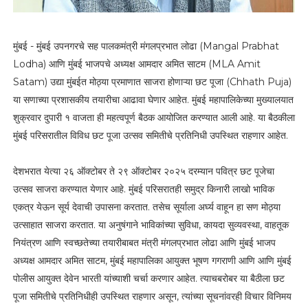
मुंबई - मुंबई उपनगरचे सह पालकमंत्री मंगलप्रभात लोढा (Mangal Prabhat
Lodha) आणि मुंबई भाजपचे अध्यक्ष आमदार अमित साटम (MLA Amit
Satam) उद्या मुंबईत मोठ्या प्रमाणात साजरा होणाऱ्या छट पूजा (Chhath Puja)
या सणाच्या प्रशासकीय तयारीचा आढावा घेणार आहेत. मुंबई महापालिकेच्या मुख्यालयात
शुक्रवार दुपारी १ वाजता ही महत्वपूर्ण बैठक आयोजित करण्यात आली आहे. या बैठकीला
मुंबई परिसरातील विविध छट पूजा उत्सव समितीचे प्रतिनिधी उपस्थित राहणार आहेत.
देशभरात येत्या २६ ऑक्टोबर ते २९ ऑक्टोबर २०२५ दरम्यान पवित्र छट पूजेचा
उत्सव साजरा करण्यात येणार आहे. मुंबई परिसरातही समुद्र किनारी लाखो भाविक
एकत्र येऊन सूर्य देवाची उपासना करतात. तसेच सूर्याला अर्घ्य वाहून हा सण मोठ्या
उत्साहात साजरा करतात. या अनुषंगाने भाविकांच्या सुविधा, कायदा सुव्यवस्था, वाहतूक
नियंत्रण आणि स्वच्छतेच्या तयारीबाबत मंत्री मंगलप्रभात लोढा आणि मुंबई भाजप
अध्यक्ष आमदार अमित साटम, मुंबई महापालिका आयुक्त भूषण गगराणी आणि आणि मुंबई
पोलीस आयुक्त देवेन भारती यांच्याशी चर्चा करणार आहेत. त्याचबरोबर या बैठीला छट
पूजा समितीचे प्रतिनिधीही उपस्थित राहणार असून, त्यांच्या सूचनांवरही विचार विनिमय