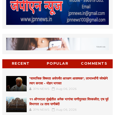
RECENT
POPULAR
COMMENTS
'सामाजिक विषमता असेपर्यंत आरक्षण आवश्यक'; लाभार्थ्यांनी स्वेच्छेने
त्याग करावा - मोहन भागवत
JPN NEWS
Aug 06, 2026
११ ऑगस्टला मुंबईतील अनेक भागांचा पाणीपुरवठा विस्कळीत; एच पूर्व
विभागात २४ तास पाणीबंदी
JPN NEWS
Aug 06, 2026