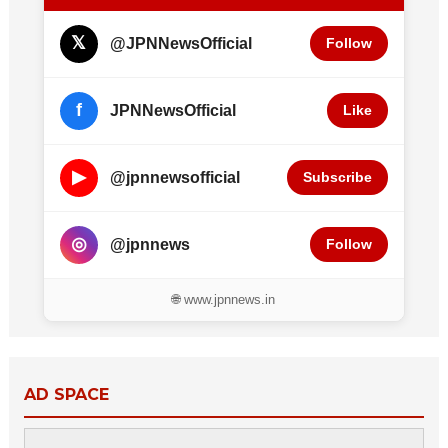
𝕏
@JPNNewsOfficial
Follow
f
JPNNewsOfficial
Like
▶
@jpnnewsofficial
Subscribe
◎
@jpnnews
Follow
🌐 www.jpnnews.in
AD SPACE