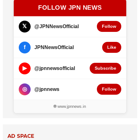
FOLLOW JPN NEWS
𝕏
@JPNNewsOfficial
Follow
f
JPNNewsOfficial
Like
▶
@jpnnewsofficial
Subscribe
◎
@jpnnews
Follow
🌐 www.jpnnews.in
AD SPACE