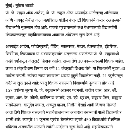
मुंबई / मुकेश धावडे
जे. जे. स्कूल ऑफ आर्टस्‌, जे. जे. स्कूल ऑफ अप्लाईड आर्टस्‌सह औरंगाबाद
आणि नागपूर येथील कला महाविद्यालयांतील कंत्राटी शिक्षकांचे करार रखडल्याने
विद्यार्थ्यांचे नुकसान होत आहे. याकडे प्रशासनाचे लक्ष वेधण्यासाठी विद्यार्थ्यांनी
मंगळवारपासून महाविद्यालयाच्या आवारात आंदोलन सुरू केले आहे.
अप्लाईड आर्टस्‌, फोटोग्राफी, पेंटिंग, स्कल्पचर, मेटल, टेक्‍स्टाईल, इंटेरियर,
सिरॅमिक, शिल्पकला या अभ्यासक्रमांत अग्रगण्य असलेल्या जे. जे. स्कूलमध्ये
काही वर्षांपासून कंत्राटी शिक्षक आहेत. सध्या तेथे 10 कायमस्वरूपी शिक्षक आहेत.
उच्च व तंत्रशिक्षण विभाग दर वर्षी 11 कंत्राटी शिक्षक घेते. या शिक्षकांची मुदत 30
मार्चला संपली. त्यांच्या नव्या कराराला अद्याप मुहूर्त मिळालेला नाही. 21 जुलैपासून
कॉलेज सुरू झाले आहे; परंतु शिक्षक नसल्याने विद्यार्थ्यांचे नुकसान होत आहे.
157 वर्षांच्या जुन्या जे. जे. स्कूलमध्ये अकबर पदमसी, जतीन दास, आर. व्ही.
सुतार, आर. के. जोशी, काशिनाथ साळवे, एम. व्ही. धुरंधर, बाबूराव पेंटर, बाबूराव
सडवेलकर, वासुदेव कामत, अच्युत पालव, नितीन देसाई आदी दिग्गज शिकले.
आता तिथे शिक्षक नसल्याने महाविद्यालयाच्या आवारात बसण्याची पाळी विद्यार्थ्यांवर
आली आहे. त्यामुळे 11 जूनला प्रवेश घेतलेल्या सुमारे 450 विद्यार्थ्यांचे शैक्षणिक
भवितव्य अडचणीत आल्याने त्यांनी आंदोलन सुरू केले आहे. महाविद्यालयाने