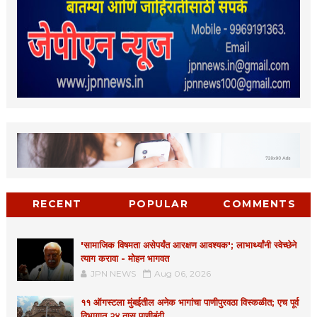
RECENT
POPULAR
COMMENTS
'सामाजिक विषमता असेपर्यंत आरक्षण आवश्यक'; लाभार्थ्यांनी स्वेच्छेने
त्याग करावा - मोहन भागवत
JPN NEWS
Aug 06, 2026
११ ऑगस्टला मुंबईतील अनेक भागांचा पाणीपुरवठा विस्कळीत; एच पूर्व
विभागात २४ तास पाणीबंदी