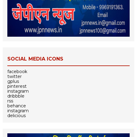
SOCIAL MEDIA ICONS
facebook
twitter
gplus
pinterest
instagram
dribbble
rss
behance
instagram
delicious