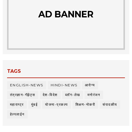
AD BANNER
TAGS
ENGLISH-NEWS
HINDI-NEWS
आरोग्य
तंत्रज्ञान-गॅझेट्स
देश-विदेश
ब्लॉग-लेख
मनोरंजन
महाराष्ट्र
मुंबई
योजना-प्रकल्प
शिक्षण-नोकरी
संपादकीय
हेल्पलाईन