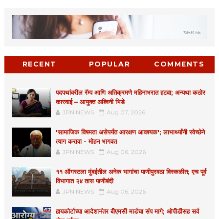
RECENT
POPULAR
COMMENTS
पदपथांवरील रॅम्प आणि अतिक्रमणे महिनाभरात हटवा; अन्यथा कठोर
कारवाई – आयुक्त अश्विनी भिडे
JPN NEWS
Aug 07, 2026
'सामाजिक विषमता असेपर्यंत आरक्षण आवश्यक'; लाभार्थ्यांनी स्वेच्छेने
त्याग करावा - मोहन भागवत
JPN NEWS
Aug 06, 2026
११ ऑगस्टला मुंबईतील अनेक भागांचा पाणीपुरवठा विस्कळीत; एच पूर्व
विभागात २४ तास पाणीबंदी
JPN NEWS
Aug 06, 2026
हायकोर्टाच्या आदेशानंतर बीएमसी मार्डचा संप मागे; ओपीडीसह सर्व