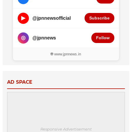
▶
@jpnnewsofficial
Subscribe
◎
@jpnnews
Follow
🌐 www.jpnnews.in
AD SPACE
Responsive Advertisement