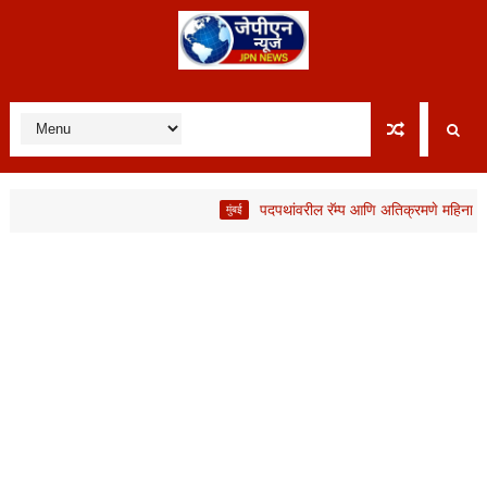
पदपथांवरील रॅम्प आणि अतिक्रमणे महिनाभरात हटव
मुंबई