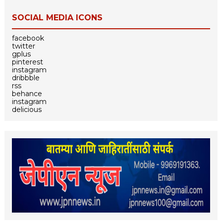
SOCIAL MEDIA ICONS
facebook
twitter
gplus
pinterest
instagram
dribbble
rss
behance
instagram
delicious