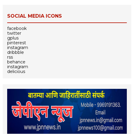
SOCIAL MEDIA ICONS
facebook
twitter
gplus
pinterest
instagram
dribbble
rss
behance
instagram
delicious