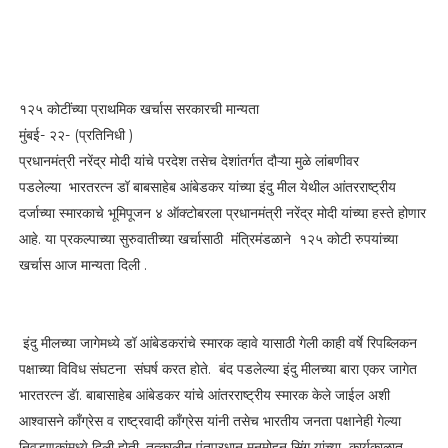
१२५ कोटींच्या प्राथमिक खर्चास सरकारची मान्यता
मुंबई- २२- (प्रतिनिधी )
प्रधानमंत्री नरेंद्र मोदी यांचे परदेश तसेच देशांतर्गत दौऱ्या मुळे लांबणीवर
पडलेल्या भारतरत्न डॉ बाबसाहेब आंबेडकर यांच्या इंदु मील येथील आंतरराष्ट्रीय
दर्जाच्या स्मारकाचे भूमिपूजन ४ ऑक्टोबरला प्रधानमंत्री नरेंद्र मोदी यांच्या हस्ते होणार
आहे. या प्रकल्पाच्या सुरुवातीच्या खर्चासाठी मंत्रिमंडळाने १२५ कोटी रुपयांच्या
खर्चास आज मान्यता दिली .
इंदु मीलच्या जागेमध्ये डॉ आंबेडकरांचे स्मारक व्हावे यासाठी गेली काही वर्षे रिपब्लिकन
पक्षाच्या विविध संघटना संघर्ष करत होते. बंद पडलेल्या इंदु मीलच्या बारा एकर जागेत
भारतरत्न डॅा. बाबासाहेब आंबेडकर यांचे आंतरराष्ट्रीय स्मारक केले जाईल अशी
आश्वासने काँग्रेस व राष्ट्रवादी काँग्रेस यांनी तसेच भारतीय जनता पक्षानेही गेल्या
निवडणुकांमध्ये दिली होती. तत्कालीन पंतप्रधान मनमोहन सिंग यांच्या कार्यकाळात