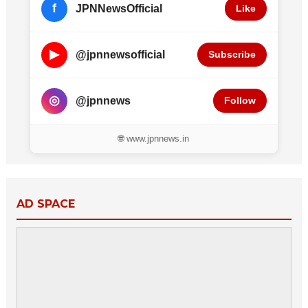
f
JPNNewsOfficial
Like
▶
@jpnnewsofficial
Subscribe
◎
@jpnnews
Follow
🌐 www.jpnnews.in
AD SPACE