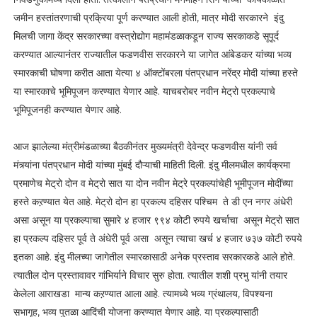
जमीन हस्तांतरणाची प्रक्रिया पूर्ण करण्यात आली होती, मात्र मोदी सरकारने इंदु
मिलची जागा केंद्र सरकारच्या वस्त्रोद्योग महामंडळाकडून राज्य सरकाकडे सूपूर्द
करण्यात आल्यानंतर राज्यातील फडणवीस सरकारने या जागेत आंबेडकर यांच्या भव्य
स्मारकाची घोषणा करीत आता येत्या ४ ऑक्टोंबरला पंतप्रधान नरेंद्र मोदी यांच्या हस्ते
या स्मारकाचे भूमिपूजन करण्यात येणार आहे. याचबरोबर नवीन मेट्रो प्रकल्पाचे
भूमिपूजनही करण्यात येणार आहे.
आज झालेल्या मंत्रीमंडळाच्या बैठकीनंतर मुख्यमंत्री देवेन्द्र फडणवीस यांनी सर्व
मंत्र्यांना पंतप्रधान मोदी यांच्या मुंबई दौऱ्याची माहिती दिली. इंदु मीलमधील कार्यक्रमा
प्रमाणेच मेट्रो दोन व मेट्रो सात या दोन नवीन मेट्रे प्रकल्पांचेही भूमीपूजन मोदींच्या
हस्ते कऱण्यात येत आहे. मेट्रो दोन हा प्रकल्प दहिसर पश्चिम ते डी एन नगर अंधेरी
असा असून या प्रकल्पाचा सुमारे ४ हजार ९९४ कोटी रुपये खर्चाचा असून मेट्रो सात
हा प्रकल्प दहिसर पूर्व ते अंधेरी पूर्व असा असून त्याचा खर्च ४ हजार ७३७ कोटी रुपये
इतका आहे. इंदु मीलच्या जागेतील स्मारकासाठी अनेक प्रस्ताव सरकारकडे आले होते.
त्यातील दोन प्रस्तावावर गांभिर्याने विचार सुरु होता. त्यातील शशी प्रभु यांनी तयार
केलेला आराखडा मान्य कऱण्यात आला आहे. त्यामध्ये भव्य ग्रंथालय, विपश्यना
सभागृह, भव्य पुतळा आदिंची योजना करण्यात येणार आहे. या प्रकल्पासाठी