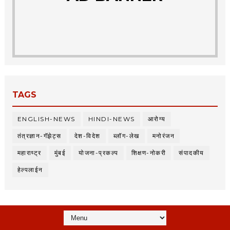
TAGS
ENGLISH-NEWS
HINDI-NEWS
आरोग्य
तंत्रज्ञान-गॅझेट्स
देश-विदेश
ब्लॉग-लेख
मनोरंजन
महाराष्ट्र
मुंबई
योजना-प्रकल्प
शिक्षण-नोकरी
संपादकीय
हेल्पलाईन