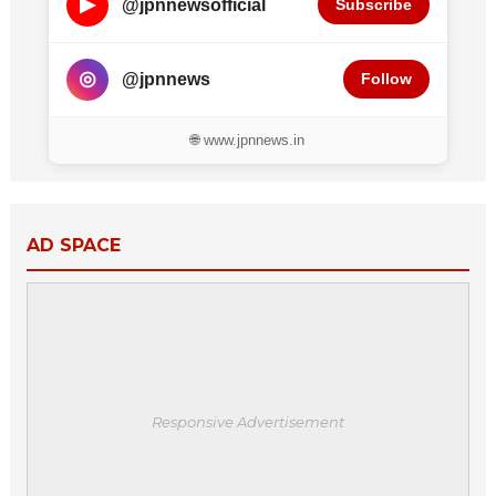
▶
@jpnnewsofficial
Subscribe
◎
@jpnnews
Follow
🌐 www.jpnnews.in
AD SPACE
Responsive Advertisement