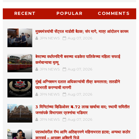
RECENT
POPULAR
COMMENTS
मुख्यमंत्र्यांची सेंट्रल मार्डशी बैठक; संप मागे, मात्र आंदोलन कायम
JPN NEWS
Aug 07, 2026
बेस्टच्या वर्धापनदिनी बसच्या धडकेत पालिकेच्या महिला सफाई
कर्मचाऱ्याचा मृत्यू
JPN NEWS
Aug 07, 2026
मुंबई अग्निशमन दलात अधिकाऱ्यांची तीव्र कमतरता; तातडीने
पदभरती करण्याची मागणी
JPN NEWS
Aug 07, 2026
3 मिनिटांच्या व्हिडिओवर ₹4.72 लाख खर्चाचा वाद; स्थायी समितीत
जनसंपर्क विभागावर प्रश्नांचा भडिमार
JPN NEWS
Aug 07, 2026
पदपथांवरील रॅम्प आणि अतिक्रमणे महिनाभरात हटवा; अन्यथा कठोर
कारवाई – आयुक्त अश्विनी भिडे