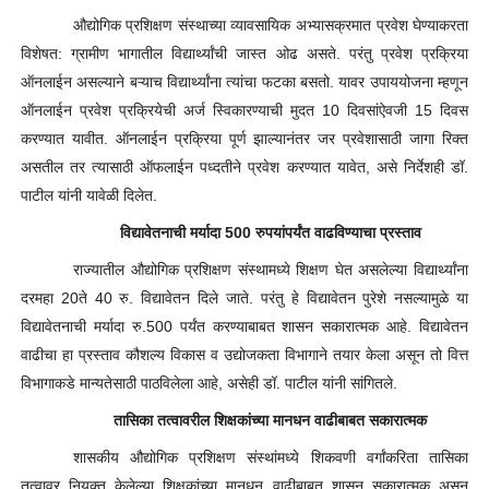
औद्योगिक प्रशिक्षण संस्थाच्या व्यावसायिक अभ्यासक्रमात प्रवेश घेण्याकरता
विशेषत: ग्रामीण भागातील विद्यार्थ्यांची जास्त ओढ असते. परंतु प्रवेश प्रक्रिया
ऑनलाईन असल्याने बऱ्याच विद्यार्थ्यांना त्यांचा फटका बसतो. यावर उपाययोजना म्हणून
ऑनलाईन प्रवेश प्रक्रियेची अर्ज स्विकारण्याची मुदत
10
दिवसांऐवजी
15
दिवस
करण्यात यावीत. ऑनलाईन प्रक्रिया पूर्ण झाल्यानंतर जर प्रवेशासाठी जागा रिक्त
असतील तर त्यासाठी ऑफलाईन पध्दतीने प्रवेश करण्यात यावेत
,
असे निर्देशही डॉ.
पाटील यांनी यावेळी दिलेत.
विद्यावेतनाची मर्यादा
500
रुपयांपर्यंत वाढविण्याचा प्रस्ताव
राज्यातील औद्योगिक प्रशिक्षण संस्थामध्ये शिक्षण घेत असलेल्या विद्यार्थ्यांना
दरमहा
20
ते
40
रु. विद्यावेतन दिले जाते. परंतु हे विद्यावेतन पुरेशे नसल्यामुळे या
विद्यावेतनाची मर्यादा रु.
500
पर्यंत करण्याबाबत शासन सकारात्मक आहे. विद्यावेतन
वाढीचा हा प्रस्ताव कौशल्य विकास व उद्योजकता विभागाने तयार केला असून तो वित्त
विभागाकडे मान्यतेसाठी पाठविलेला आहे
,
असेही डॉ. पाटील यांनी सांगितले.
तासिका तत्वावरील शिक्षकांच्या मानधन वाढीबाबत सकारात्मक
शासकीय औद्योगिक प्रशिक्षण संस्थांमध्ये शिकवणी वर्गांकरिता तासिका
तत्वावर नियुक्त केलेल्या शिक्षकांच्या मानधन वाढीबाबत शासन सकारात्मक असून