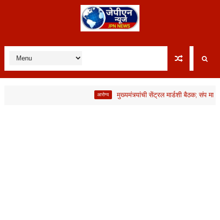
मुख्यमंत्र्यांची सेंट्रल मार्डशी बैठक; संप मागे, मा
आरोग्य