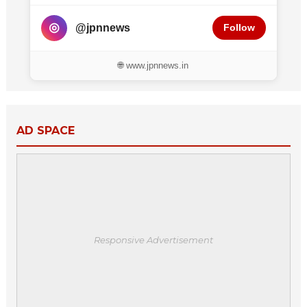
◎
@jpnnews
Follow
🌐 www.jpnnews.in
AD SPACE
Responsive Advertisement