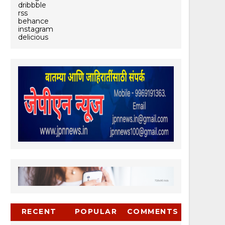
dribbble
rss
behance
instagram
delicious
RECENT
POPULAR
COMMENTS