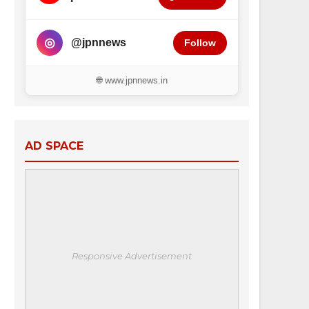
◎
@jpnnews
Follow
🌐 www.jpnnews.in
AD SPACE
Responsive Advertisement