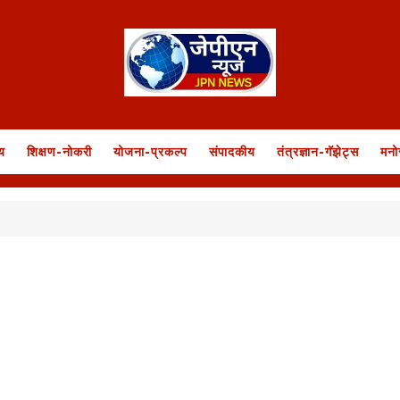
य
शिक्षण-नोकरी
योजना-प्रकल्प
संपादकीय
तंत्रज्ञान-गॅझेट्स
मनो