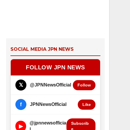
SOCIAL MEDIA JPN NEWS
FOLLOW JPN NEWS
𝕏
@JPNNewsOfficial
Follow
f
JPNNewsOfficial
Like
@jpnnewsofficia
Subscrib
▶
e
l