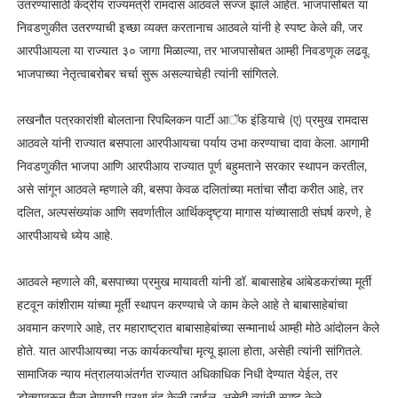
उतरण्यासाठी केंद्रीय राज्यमंत्री रामदास आठवले सज्ज झाले आहेत. भाजपासोबत या
निवडणुकीत उतरण्याची इच्छा व्यक्त करतानाच आठवले यांनी हे स्पष्ट केले की, जर
आरपीआयला या राज्यात ३० जागा मिळाल्या, तर भाजपासोबत आम्ही निवडणूक लढवू.
भाजपाच्या नेतृत्वाबरोबर चर्चा सुरू असल्याचेही त्यांनी सांगितले.
लखनौत पत्रकारांशी बोलताना रिपब्लिकन पार्टी आॅफ इंडियाचे (ए) प्रमुख रामदास
आठवले यांनी राज्यात बसपाला आरपीआयचा पर्याय उभा करण्याचा दावा केला. आगामी
निवडणुकीत भाजपा आणि आरपीआय राज्यात पूर्ण बहुमताने सरकार स्थापन करतील,
असे सांगून आठवले म्हणाले की, बसपा केवळ दलितांच्या मतांचा सौदा करीत आहे, तर
दलित, अल्पसंख्यांक आणि सवर्णातील आर्थिकदृष्ट्या मागास यांच्यासाठी संघर्ष करणे, हे
आरपीआयचे ध्येय आहे.
आठवले म्हणाले की, बसपाच्या प्रमुख मायावती यांनी डॉ. बाबासाहेब आंबेडकरांच्या मूर्ती
हटवून कांशीराम यांच्या मूर्ती स्थापन करण्याचे जे काम केले आहे ते बाबासाहेबांचा
अवमान करणारे आहे, तर महाराष्ट्रात बाबासाहेबांच्या सन्मानार्थ आम्ही मोठे आंदोलन केले
होते. यात आरपीआयच्या नऊ कार्यकर्त्यांचा मृत्यू झाला होता, असेही त्यांनी सांगितले.
सामाजिक न्याय मंत्रालयाअंतर्गत राज्यात अधिकाधिक निधी देण्यात येईल, तर
डोक्यावरून मैला नेण्याची प्रथा बंद केली जाईल, असेही त्यांनी स्पष्ट केले.