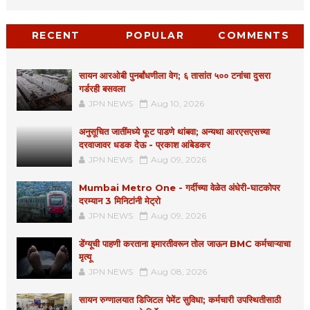
RECENT
POPULAR
COMMENTS
सायन आरओबी पुनर्बांधणीला वेग; ६ तासांत ५०० टनांचा दुसरा
गर्डरही बसवला
JPN NEWS
Aug 10, 2026
अनुसूचित जातींमध्ये फूट पाडणे थांबवा; अन्यथा आरएसएसच्या
दरवाजावर धडक देऊ - प्रकाश आंबेडकर
JPN NEWS
Aug 09, 2026
Mumbai Metro One - गर्दीच्या वेळेत अंधेरी-घाटकोपर
दरम्यान 3 मिनिटांनी मेट्रो
JPN NEWS
Aug 09, 2026
डेंग्यूची पाहणी करताना इमारतीवरून तोल जाऊन BMC कर्मचाऱ्याचा
मृत्यू
JPN NEWS
Aug 08, 2026
सायन रुग्णालयात डिजिटल पेमेंट सुविधा; कर्मचारी उपस्थितीसाठी