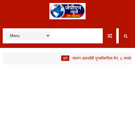
सायन आरओबी पुनर्बांधणीला वेग; ६ तासांत ५०० ट
मुंबई