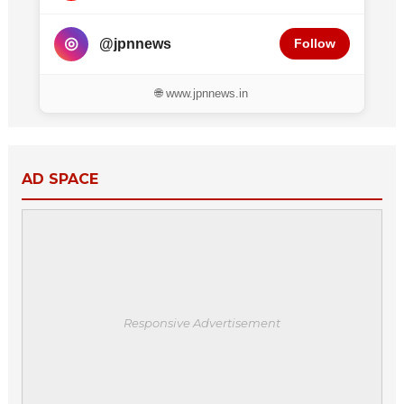
◎
@jpnnews
Follow
🌐 www.jpnnews.in
AD SPACE
Responsive Advertisement