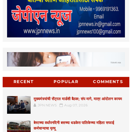
RECENT
POPULAR
COMMENTS
मुख्यमंत्र्यांची सेंट्रल मार्डशी बैठक; संप मागे, मात्र आंदोलन कायम
JPN NEWS
Aug 07, 2026
बेस्टच्या वर्धापनदिनी बसच्या धडकेत पालिकेच्या महिला सफाई
कर्मचाऱ्याचा मृत्यू