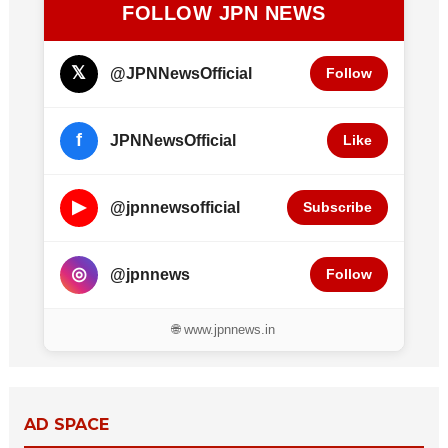
FOLLOW JPN NEWS
𝕏
@JPNNewsOfficial
Follow
f
JPNNewsOfficial
Like
▶
@jpnnewsofficial
Subscribe
◎
@jpnnews
Follow
🌐 www.jpnnews.in
AD SPACE