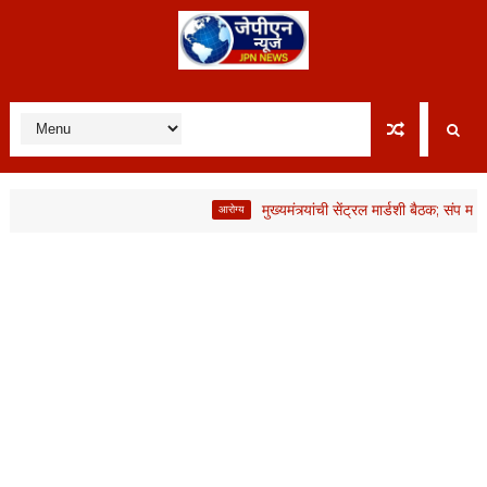
मुख्यमंत्र्यांची सेंट्रल मार्डशी बैठक; संप मागे, मा
आरोग्य