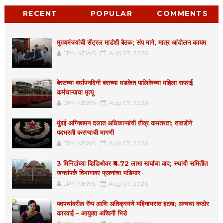
RECENT
POPULAR
COMMENTS
मुख्यमंत्र्यांची सेंट्रल मार्डशी बैठक; संप मागे, मात्र आंदोलन कायम
JPN NEWS
Aug 07, 2026
बेस्टच्या वर्धापनदिनी बसच्या धडकेत पालिकेच्या महिला सफाई
कर्मचाऱ्याचा मृत्यू
JPN NEWS
Aug 07, 2026
मुंबई अग्निशमन दलात अधिकाऱ्यांची तीव्र कमतरता; तातडीने
पदभरती करण्याची मागणी
JPN NEWS
Aug 07, 2026
3 मिनिटांच्या व्हिडिओवर ₹4.72 लाख खर्चाचा वाद; स्थायी समितीत
जनसंपर्क विभागावर प्रश्नांचा भडिमार
JPN NEWS
Aug 07, 2026
पदपथांवरील रॅम्प आणि अतिक्रमणे महिनाभरात हटवा; अन्यथा कठोर
कारवाई – आयुक्त अश्विनी भिडे