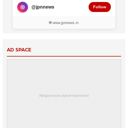
◎
@jpnnews
Follow
🌐 www.jpnnews.in
AD SPACE
Responsive Advertisement