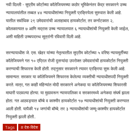
नवी दिल्ली - सुप्रीम कोर्टाच्या कॉलेजियमच्या कठोर भूमिकेनंतर केंद्र सरकारने उच्च
न्यायालयांतील तब्बल ४४ न्यायाधीशांच्या नियुक्ती प्रक्रियेला सुरुवात केली आहे.
यातील सर्वाधिक २९ उमेदवारांची अलाहाबाद हायकोर्टात; तर कर्नाटकात २,
कोलकात्यात ७ आणि मद्रास उच्च न्यायालयात ६ न्यायाधीशांची नियुक्ती केली जाईल,
अशी माहिती उच्चपदस्थ सूत्रांनी रविवारी दिली आहे.
सरन्यायाधीश जे. एस. खेहर यांच्या नेतृत्वातील सुप्रीम कोर्टाच्या ५ वरिष्ठ न्यायमूर्तींच्या
कॉलेजियमने गत १० एप्रिल रोजी दुसऱ्यांदा उपरोक्त उमेदवारांची हायकोर्टात नियुक्ती
करण्याची शिफारस केली होती. तद्नुसार सरकारने त्यावर प्रक्रिया सुरू केली आहे.
सामान्यत: सरकार या कॉलेजियमने शिफारस केलेल्या व्यक्तीची न्यायाधीशपदी नियुक्ती
करते. मात्र, गत काही महिन्यांत मोदी सरकारने अनेकदा या कॉलेजियमच्या शिफारसी
माघारी पाठवल्या होत्या. या मुद्यावरून न्यायपालिका व सरकारमध्ये अनेकदा संघर्ष झाला
होता. गत आठवड्यात बॉम्बे व काश्मीर हायकोर्टात १७ न्यायाधीशांची नियुक्ती करण्यात
आली होती. यापैकी १४ जणांची बॉम्बे; तर ३ न्यायाधीशांची जम्मू-काश्मीर हायकोर्टात
नियुक्ती झाली होती..
Tags
# देश-विदेश