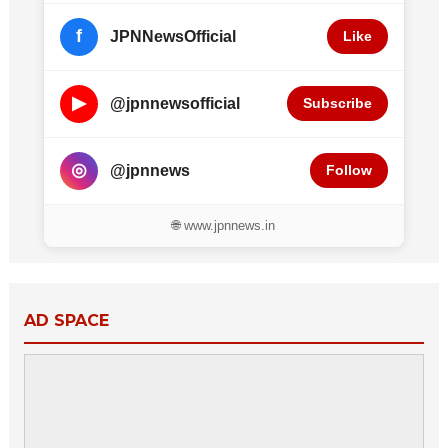
f
JPNNewsOfficial
Like
▶
@jpnnewsofficial
Subscribe
◎
@jpnnews
Follow
🌐 www.jpnnews.in
AD SPACE