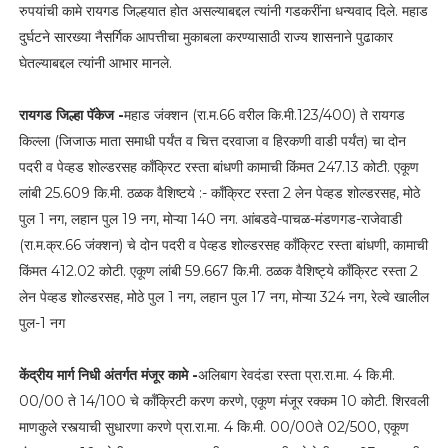
रुपयांची कामे रायगड जिल्हयात होत असल्याबद्दल त्यांनी गडकरींना धन्यवाद दिले. महाड
दुर्घटने सारख्या नैसर्गिक आपत्तीचा मुकाबला करण्यासाठी राज्य शासनाने पुढाकार
घेतल्याबद्दल त्यांनी आभार मानले.
रायगड जिल्हा पॅकेज -
महाड जंक्शन (रा.म.66 वरील कि.मी.123/400) ते रायगड
किल्ला (जिजाऊ माता समाधी पर्यंत व चित्त दरवाजा व हिरकणी वाडी पर्यंत) चा दोन
पदरी व पेव्हड शोल्डरसह काँक्रिट रस्ता बांधणी कामाची किंमत 247.13 कोटी. एकूण
लांबी 25.609 कि.मी. ठळक वैशिष्टये :- काँक्रिट रस्ता 2 लेन पेव्हड शोल्डरसह, मोठे
पुल 1 नग, लहान पुल 19 नग, मोऱ्या 140 नग. आंबडवे-पाचळ-मंडणगड-राजेवाडी
(रा.म.क्र.66 जंक्शन) चे दोन पदरी व पेव्हड शोल्डरसह काँक्रिट रस्ता बांधणी, कामाची
किंमत 412.02 कोटी. एकूण लांबी 59.667 कि.मी. ठळक वैशिष्ट्ये काँक्रिट रस्ता 2
लेन पेव्हड शोल्डरसह, मोठे पुल 1 नग, लहान पुल 17 नग, मोऱ्या 324 नग, रेल्वे खालील
पुल-1 नग
केंद्रीय मार्ग निधी अंतर्गत मंजूर कामे -
अलिबाग रेवदंडा रस्ता प्रा.रा.मा. 4 कि.मी.
00/00 ते 14/100 चे काँक्रिटी करण करणे, एकूण मंजूर रक्कम 10 कोटी. शिरवली
माणकुले रस्त्याची सुधारणा करणे प्रा.रा.मा. 4 कि.मी. 00/00ते 02/500, एकूण