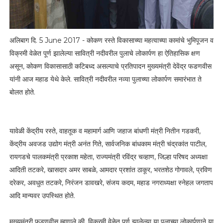
अलिबाग दि. 5 June 2017 - कोकण रस्ते विकासाच्या महत्वाच्या कामांचे भुमिपूजन व
विक्रमी वेळेत पूर्ण झालेल्या सावित्री नदीवरील पुलाचे लोकार्पण हा ऐतिहासिक क्षण
असून, कोकण विकासासाठी कटिबध्द असल्याचे प्रतिपादन मुख्यमंत्री देवेंद्र फडणवीस
यांनी आज महाड येथे केले. सावित्री नदीवरील नव्या पुलाच्या लोकार्पण समारंभात ते
बोलत होते.
यावेळी केंद्रीय रस्ते, वाहतूक व महामार्ग आणि जहाज बांधणी मंत्री नितीन गडकरी,
केंद्रीय अवजड उद्योग मंत्री अनंत गिते, सार्वजनिक बांधकाम मंत्री चंद्रकांत पाटील,
रायगडचे पालकमंत्री प्रकाश महेता, राज्यमंत्री रविंद्र चव्हाण, जिल्हा परिषद अध्यक्षा
आदिती तटकरे, खासदार अमर साबळे, आमदार प्रशांत ठाकूर, भरतशेठ गोगावले, प्रविण
दरेकर, अवधुत तटकरे, निरंजन डावखरे, संजय कदम, महाड नगराध्यक्षा स्नेहल जगताप
आदि मान्यवर उपस्थित होते.
मुख्यमंत्री फडणवीस म्हणाले की, विक्रमी वेळेत पूर्ण झालेल्या या पुलाच्या लोकार्पणाने या