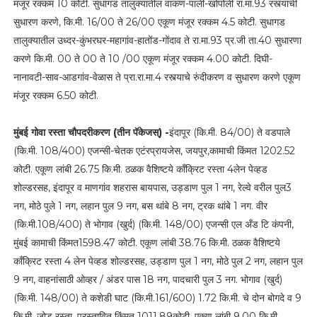
मंजूर रक्कम 10 कोटी. सुधागड तालुक्यातील वाकण-पाली-खोपोली रा.मा.93 रस्त्याची
सुधारण करणे, कि.मी. 16/00 ते 26/00 एकूण मंजूर रक्कम 4.5 कोटी. सुधागड
तालुक्यातील उध्दर-कुंभरघर-महागांव-हातोंड-गोंदाव ते रा.मा.93 प्र.जी ता.40 सुधारणा
करणे कि.मी. 00 ते 00 ते 10 /00 एकूण मंजूर रक्कम 4.00 कोटी. दिघी-
नानावटी-साव-आडगांव-वेळास ते प्रा.रा.मा.4 रस्त्याचे रुंदीकरण व सुधारण करणे एकूण
मंजूर रक्कम 6.50 कोटी.
मुंबई गोवा रस्ता चौपदरीकरण (तीन पॅकेजस्) -
इंदापूर (कि.मी. 84/00) ते वडपाले
(कि.मी. 108/400) एजन्सी-चेतक एटंरप्रायजेस, जयपुर,कामाची किंमत 1202.52
कोटी. एकूण लांबी 26.75 कि.मी. ठळक वैशिष्टये काँक्रिट रस्ता 4लेन पेव्हड
शोल्डरसह, इंदापूर व माणगांव शहरास बायपास, उड्डाण पुल 1 नग, रेल्वे वरील पुल3
नग, मोठे पुले 1 नग, लहान पुल 9 नग, बस थांबे 8 नग, ट्रक थांबे 1 नग. वीर
(कि.मी.108/400) ते भोगाव (खुर्द) (कि.मी. 148/00) एजन्सी एल अँड टि कंपनी,
मुंबई कामाची किंमत1598.47 कोटी. एकूण लांबी 38.76 कि.मी. ठळक वैशिष्टये
काँक्रिट रस्ता 4 लेन पेव्हड शोल्डरसह, उड्डाण पुल 1 नग, मोठे पुल 2 नग, लहान पुल
9 नग, वाहनांसाठी ओव्हर / अंडर पास 18 नग, पादचारी पुल 3 नग. भोगाव (खुर्द)
(कि.मी. 148/00) ते कशेडी घाट (कि.मी.161/600) 1.72 कि.मी. चे दोन बोगदे व 9
कि.मी. जोड रस्ता. प्रस्तावित किंमत 1011.89कोटी. एकूण लांबी 9.00 कि.मी.