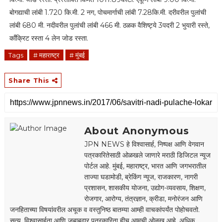
बोगद्याची लांबी 1.720 कि.मी. 2 नग, पोचमार्गाची लांबी 7.28कि.मी. दरीवरील पुलांची
लांबी 680 मी. नदीवरील पुलांची लांबी 466 मी. ठळक वैशिष्ट्ये 3पदरी 2 भुयारी रस्ते,
काँक्रिट रस्ता 4 लेन जोड रस्ता.
Tags
# महाराष्ट्र
# मुंबई
Share This
About Anonymous
JPN NEWS हे विश्वासार्ह, निष्पक्ष आणि वेगवान
पत्रकारितेसाठी ओळखले जाणारे मराठी डिजिटल न्यूज
पोर्टल आहे. मुंबई, महाराष्ट्र, भारत आणि जगभरातील
ताज्या घडामोडी, ब्रेकिंग न्यूज, राजकारण, नागरी
प्रशासन, शासकीय योजना, उद्योग-व्यवसाय, शिक्षण,
रोजगार, आरोग्य, तंत्रज्ञान, क्रीडा, मनोरंजन आणि
जनहिताच्या विषयांवरील अचूक व वस्तुनिष्ठ बातम्या आम्ही वाचकांपर्यंत पोहोचवतो.
सत्य, विश्वासार्हता आणि जबाबदार पत्रकारिता हीच आमची ओळख आहे. अधिक