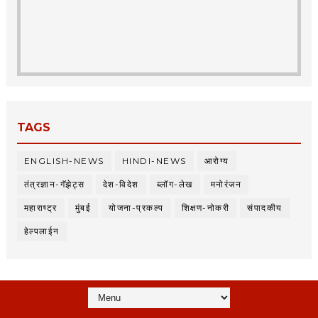
TAGS
ENGLISH-NEWS
HINDI-NEWS
आरोग्य
तंत्रज्ञान-गॅझेट्स
देश-विदेश
ब्लॉग-लेख
मनोरंजन
महाराष्ट्र
मुंबई
योजना-प्रकल्प
शिक्षण-नोकरी
संपादकीय
हेल्पलाईन