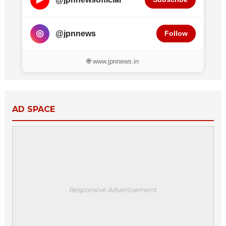
◎
@jpnnews
Follow
🌐 www.jpnnews.in
AD SPACE
Responsive Advertisement