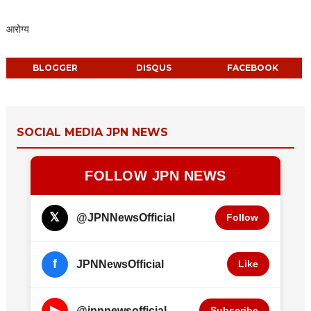
आरोग्य
BLOGGER
DISQUS
FACEBOOK
SOCIAL MEDIA JPN NEWS
FOLLOW JPN NEWS
𝕏
@JPNNewsOfficial
Follow
f
JPNNewsOfficial
Like
▶
@jpnnewsofficial
Subscribe