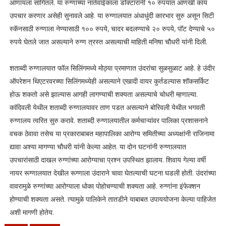
आणायला सांगितले. या रुग्णाच्या नातेवाईकाला डॉक्टारांनी १० रुपयात आणखी काय
उपचार करणार असेही सुनावले आहे. या रुग्णालयात अंधाधुंदी कारभार सुरु असून सिटी
स्कॅनसाठी रुग्णाला नेण्यासाठी १०० रुपये, चादर बदलण्याचे २० रुपये, पॉट देण्याचे ५०
रुपये घेतले जात असल्याने रुग्ण त्रस्त असल्याची माहिती मनिषा चौधरी यांनी दिली.
शताब्दी रुग्णालयात फॉल सिलिंगमध्ये मोठ्या प्रमाणात उंदरांचा सुळसुळाट आहे. हे उंदीर
ऑपरेशन थिएटरवरच्या सिलिंगमध्येही असल्याने एखादी वायर कुर्तडल्यास शॉकसर्किट
होऊ शकतो असे झाल्यास आगही लागण्याची शक्यता असल्याचे चोधरी म्हणाल्या.
कांदिवली येथील शताब्दी रुग्णालयावर ताण पडत असल्याने बोरिवली येथील भगवती
रुग्णालय त्वरित सुरु करावे. शताब्दी रुग्णालयातील कर्मचाऱ्यांवर पालिका प्रशासनाने
वचक ठेवावा तसेच या प्रकाराबाबत महापालिका आरोग्य समितीच्या अध्यक्षांनी राजिनामा
द्यावा अश्या मागण्या चौधरी यांनी केल्या आहेत. या दोन घटनांनी रुग्णालयात
उपचारांसाठी दाखल रुग्णांच्या आरोग्याचा प्रश्न उपस्थित झालाय. शिवाय गेल्या वर्षी
नायर रूग्णालयात देखील रूग्णाला उंदाराने चावा घेतल्याची घटना घडली होती. उंदरांच्या
वावरामुळे रुग्णांच्या आरोग्याला धोका पोहोचण्याची शक्यता आहे. रुग्णांना इंफेक्शन
होण्याची शक्यता असते. त्यामुळे पालिकेने तातडीने याबाबत उपाययोजना केल्या पाहिजेत
अशी मागणी होतेय.