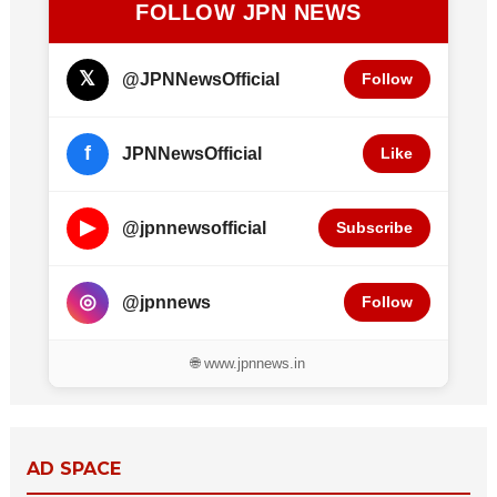
FOLLOW JPN NEWS
𝕏
@JPNNewsOfficial
Follow
f
JPNNewsOfficial
Like
▶
@jpnnewsofficial
Subscribe
◎
@jpnnews
Follow
🌐 www.jpnnews.in
AD SPACE