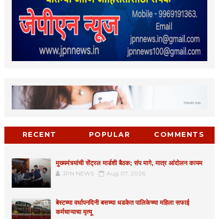
RECENT
POPULAR
COMMENTS
मुख्यमंत्र्यांची सेंट्रल मार्डशी बैठक; संप मागे, मात्र आंदोलन कायम
JPN NEWS
Aug 07, 2026
बेस्टच्या वर्धापनदिनी बसच्या धडकेत पालिकेच्या महिला सफाई
कर्मचाऱ्याचा मृत्यू