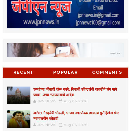
RECENT
POPULAR
COMMENTS
रुग्णांच्या जीवाशी खेळ नको; निवासी डॉक्टरांनी तातडीने संप मागे
घ्यावा, उच्च न्यायालयाचे आदेश
JPN NEWS
Aug 06, 2026
वारंवार गैरहजेरी भोवली, भाजप नगरसेवक आकाश पुरोहितांना थेट
न्यायालयीन कोठडी
JPN NEWS
Aug 06, 2026