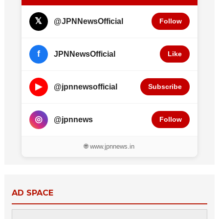
𝕏
@JPNNewsOfficial
Follow
f
JPNNewsOfficial
Like
▶
@jpnnewsofficial
Subscribe
◎
@jpnnews
Follow
🌐 www.jpnnews.in
AD SPACE