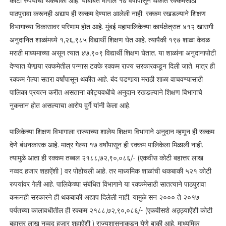
कोटी रुपयांची थकबाकी आहे. याबाबत मागील १७ वर्षांपासून थकीत रक्कमेसाठी
पाठपुरावा करूनही अद्याप ही रक्कम देण्यात आलेली नाही. रक्कम रखडल्याने शिक्षण
विभागाच्या विकासावर परिणाम होत आहे. मुंबई महापालिकेच्या कार्यक्षेत्रात ४१२ खासगी
अनुदानित शाळांमध्ये १,२६,९८५ विद्यार्थी शिक्षण घेत आहे. त्यापैकी १९७ शाळा केवळ
मराठी माध्यमाच्या असून त्यात ४७,९०९ विद्यार्थी शिक्षण घेतात. या शाळांना अनुदानापोटी
देण्यात येणार्‍या रक्कमेतील पन्नास टक्के रक्कम राज्य सरकारकडून दिली जाते. मात्र ही
रक्कम गेल्या सतरा वर्षांपासून थकीत आहे. बंद पडणार्‍या मराठी शाळा वाचवण्यासाठी
पालिका प्रयत्न करीत असताना कोट्यवधीचे अनुदान रखडल्याने शिक्षण विभागाचे
नुकसान होत असल्याचा आरोप दुर्गे यांनी केला आहे.
पालिकेच्या शिक्षण विभागाला राज्याच्या शालेय शिक्षण विभागाने अनुदान म्हणून ही रक्कम
देणे बंधनकारक आहे. मात्र गेल्या १७ वर्षांपासून ही रक्कम पालिकेला मिळाली नाही.
त्यामुळे आता ही रक्कम तब्बल २१८८,७२,९०,०८६/- (एकवीस कोटी बहात्तर लाख
नव्वद हजार शहाऐंशी ) वर पोहोचली आहे. तर माध्यमिक शाळांची थकबाकी ५२१ कोटी
रुपयांवर गेली आहे. पालिकेच्या संबंधित विभागाने या रक्कमेसाठी सातत्याने पाठपुरावा
करूनही सरकारने ही थकबाकी अद्याप दिलेली नाही. यामुळे सन २००० ते २०१७
पर्यंतच्या कालावधीतील ही रक्कम २१८८,७२,९०,०८६/- (एकवीसशे अठ्ठ्याऐंशी कोटी
बहात्तर लाख नव्वद हजार शहाऐंशी ) राज्यशासनाकडून येणे बाकी आहे. माध्यमिक