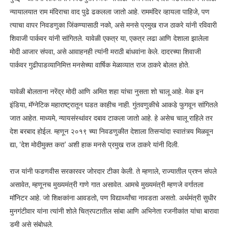
न्यायालयात राम मंदिराचा वाद पुढे ढकलला जातो आहे. राममंदिर व्हायला पाहिजे, पण
त्याचा वापर निवडणुका जिंकण्यासाठी नको, असे मनसे प्रमुख राज ठाकरे यांनी रविवारी
शिवाजी पार्कवर यांनी सांगितले. यावेळी एकत्र या, एकत्र लढा आणि देशाला झालेला
मोदी आजार संपवा, असे आवाहनही त्यांनी मराठी बांधवांना केले. दादरच्या शिवाजी
पार्कवर गुढीपाडव्यानिमित्त मनसेच्या वार्षिक मेळाव्यात राज ठाकरे बोलत होते.
यावेळी बोलताना नरेंद्र मोदी आणि अमित शहा यांचा नुसता शो चालू आहे. मेक इन
इंडिया, मॅग्नेटिक महाराष्ट्रातून घडत काहीच नाही. गुंतवणुकीचे आकडे फुगवून सांगितले
जात आहेत. माध्यमे, न्यायसंस्थांवर दबाव टाकला जातो आहे. हे असेच चालू राहिले तर
देश बरबाद होईल. म्हणून २०१९ च्या निवडणुकीत देशाला तिसऱ्यांदा स्वातंत्र्य मिळवून
द्या, ‘देश मोदीमुक्त करा’ अशी हाक मनसे प्रमुख राज ठाकरे यांनी दिली.
राज यांनी फडणवीस सरकारवर जोरदार टीका केली. ते म्हणाले, राज्यातील प्रश्न संपले
असावेत, म्हणूनच मुख्यमंत्री गाणे गात असावेत. आमचे मुख्यमंत्री म्हणजे वर्गातला
माॅनिटर आहे. जो शिक्षकांना आवडतो, पण विद्यार्थ्यांचा नावडता असतो. अर्थमंत्री सुधीर
मुनगंटीवार यांना त्यांनी शोले चित्रपटातील सांबा आणि अभिनेता रजनीकांत यांचा बारावा
डमी असे संबोधले.