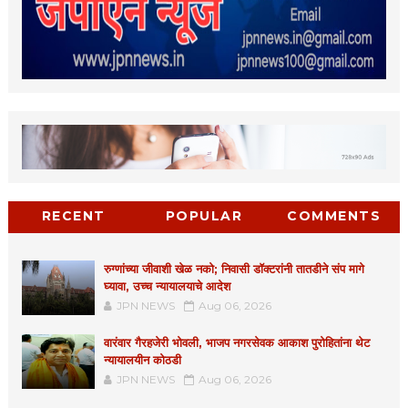
RECENT
POPULAR
COMMENTS
रुग्णांच्या जीवाशी खेळ नको; निवासी डॉक्टरांनी तातडीने संप मागे
घ्यावा, उच्च न्यायालयाचे आदेश
JPN NEWS
Aug 06, 2026
वारंवार गैरहजेरी भोवली, भाजप नगरसेवक आकाश पुरोहितांना थेट
न्यायालयीन कोठडी
JPN NEWS
Aug 06, 2026