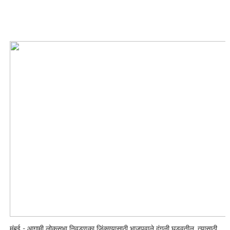
मुंबई - आगामी लोकसभा निवडणुका जिंकण्यासाठी भाजपवाले दंगली घडवतील. त्यासाठी