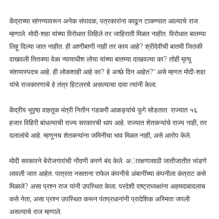
केंद्राच्या सांगण्यावरून अनेक संपादक, पत्रकारांना काढून टाकण्यात आल्याचे राज
म्हणाले. मोदी-शहा यांच्या विरोधात लिहिले तर जाहिराती मिळत नाहीत. विरोधात बातम्या
लिहू दिल्या जात नाहीत. ही आणीबाणी नाही तर काय आहे? श्रीदेवीची बातमी जितकी
दाखवली तितक्या वेळा न्यायाधीश लोया यांच्या बातम्या दाखवल्या का? तोही मृत्यू
संशयास्पदच आहे. ही लोकशाही आहे का? हे अच्छे दिन आहेत?’ असे म्हणत मोदी-शहा
यांचे राजकारणाचे हे तंत्र हिटलरचे असल्याचा दावा त्यांनी केला.
केंद्रीय भूपृष्ठ वाहतूक मंत्री नितीन गडकरी आकड्यांचे फुगे सोडतात. राज्यात ५६
हजार विहिरी बांधल्याची राज्य सरकारची थाप आहे. राज्यात शेतकऱ्यांचे राज्य नाही, तर
दलालांचे आहे. म्हणूनच शेतकऱ्यांना जमिनीचा भाव मिळत नाही, असे आरोप केले.
मोदी सरकारने बेरोजगारांची नोंदणी करणे बंद केले. अारक्षणासाठी जातीजातीत भांडणे
लावली जात आहेत. पात्रता नसताना राफेल कंपनीचे अंबानींच्या कंपनीला कंत्राट कसे
मिळाले? असा प्रश्न राज यांनी उपस्थित केला. परदेशी राष्ट्राध्यक्षांना अहमदाबादलाच
कसे नेता, असा प्रश्न उपस्थित करून पंतप्रधानांनी प्रादेशिक अस्मिता जपली
असल्याचे राज म्हणाले.