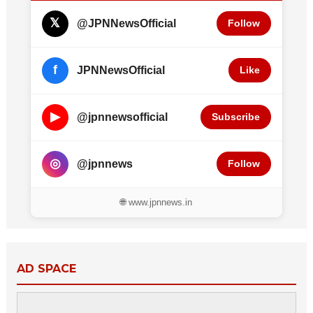
𝕏
@JPNNewsOfficial
Follow
f
JPNNewsOfficial
Like
▶
@jpnnewsofficial
Subscribe
◎
@jpnnews
Follow
🌐 www.jpnnews.in
AD SPACE