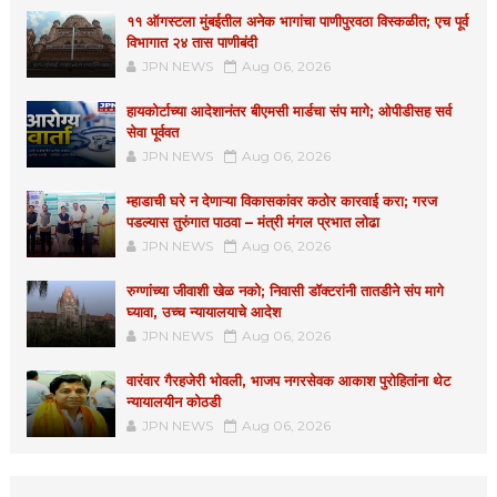
११ ऑगस्टला मुंबईतील अनेक भागांचा पाणीपुरवठा विस्कळीत; एच पूर्व
विभागात २४ तास पाणीबंदी
JPN NEWS
Aug 06, 2026
हायकोर्टाच्या आदेशानंतर बीएमसी मार्डचा संप मागे; ओपीडीसह सर्व
सेवा पूर्ववत
JPN NEWS
Aug 06, 2026
म्हाडाची घरे न देणाऱ्या विकासकांवर कठोर कारवाई करा; गरज
पडल्यास तुरुंगात पाठवा – मंत्री मंगल प्रभात लोढा
JPN NEWS
Aug 06, 2026
रुग्णांच्या जीवाशी खेळ नको; निवासी डॉक्टरांनी तातडीने संप मागे
घ्यावा, उच्च न्यायालयाचे आदेश
JPN NEWS
Aug 06, 2026
वारंवार गैरहजेरी भोवली, भाजप नगरसेवक आकाश पुरोहितांना थेट
न्यायालयीन कोठडी
JPN NEWS
Aug 06, 2026