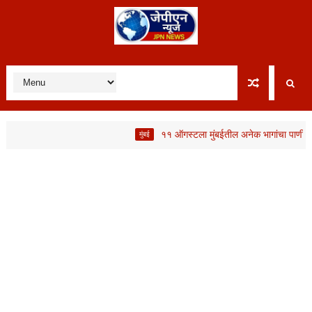
११ ऑगस्टला मुंबईतील अनेक भागांचा पाणीपुरवठा वि
मुंबई