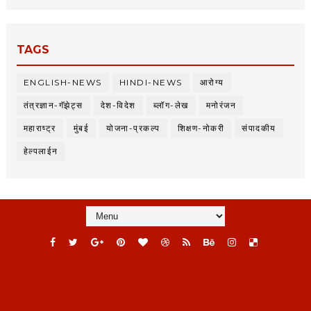
TAGS
ENGLISH-NEWS
HINDI-NEWS
आरोग्य
तंत्रज्ञान-गॅझेट्स
देश-विदेश
ब्लॉग-लेख
मनोरंजन
महाराष्ट्र
मुंबई
योजना-प्रकल्प
शिक्षण-नोकरी
संपादकीय
हेल्पलाईन