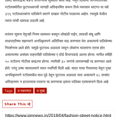
एकदा कारवाईचा बडगा उगारण्यास सुरूवात केली आहे. नेमून दिलेल्या जागेव्यतिरिक्त
स्टॉलसमोरील फूटपाथवरची जागाही अतिक्रमित करून तिथे व्यवसाय थाटणा-या सर्व
३९६ स्टॉलधारकांना पालिकेने कारणे दाखवा नोटीस पाठवल्या आहेत. त्यामुळे येथील
व्यापा-यांची धावपळ उडाली आहे.
वारंवार सूचना देवूनही नियम धाब्यावर बसवून लोखंडी पाईप, लाकडी बांबू आणि
ताडपत्रीच्या सहाय्याने अनधिकृतपणे अतिरिक्त वाढ करण्यात येत असल्याचे पालिकेच्या
निदर्शनास आले होते. यामुळे फूटपाथ अडवला जावून लोकांना चालताना त्रास होत
असल्याच्या असंख्य तक्रारीही पालिकेच्या ए वॉर्ड विभागाकडे आल्या होत्या. मागील वर्षीही
५० स्टॉलना नोटीसा काढल्या होत्या. त्यापैकी ३० जणांचे लायसन्सही रद्द करण्यात आले
होते. परंतु उच्च न्य़ायालयाने यावर स्थगिती दिली आहे. मात्र याचा गैरफायदा घेवून पुन्हा
अनधिकृतपणे स्टॉलमधील माल पुढे ठेवून फूटपाथ अडवला जात असल्याने ४८ तासांत
अतिक्रमण न हटवल्यास परवाना रद्द करण्याचा इशारा पालिका प्रशासनाने दिला आहे.
Tags
# महाराष्ट्र
# मुंबई
Share This