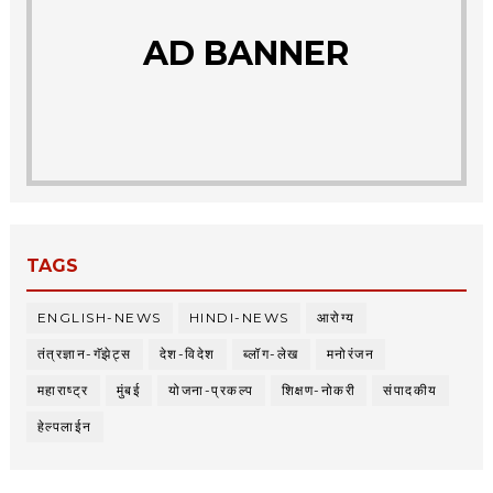
AD BANNER
TAGS
ENGLISH-NEWS
HINDI-NEWS
आरोग्य
तंत्रज्ञान-गॅझेट्स
देश-विदेश
ब्लॉग-लेख
मनोरंजन
महाराष्ट्र
मुंबई
योजना-प्रकल्प
शिक्षण-नोकरी
संपादकीय
हेल्पलाईन