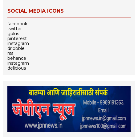
SOCIAL MEDIA ICONS
facebook
twitter
gplus
pinterest
instagram
dribbble
rss
behance
instagram
delicious