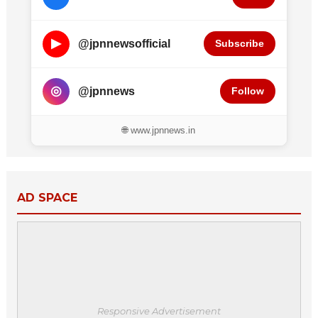
▶
@jpnnewsofficial
Subscribe
◎
@jpnnews
Follow
🌐 www.jpnnews.in
AD SPACE
Responsive Advertisement