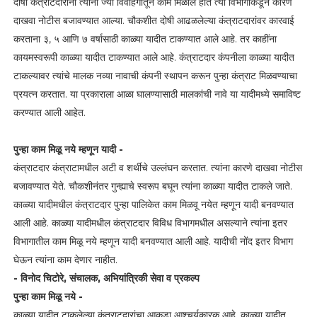
दोषी कंत्राटदारांना त्यांना ज्या विवाहगातून काम मिळाले होते त्या विभागाकडून कारणे
दाखवा नोटीस बजावण्यात आल्या. चौकशीत दोषी आढळलेल्या कंत्राटदारांवर कारवाई
करताना ३, ५ आणि ७ वर्षासाठी काळ्या यादीत टाकण्यात आले आहे. तर काहींना
कायमस्वरूपी काळ्या यादीत टाकण्यात आले आहे. कंत्राटदार कंपनीला काळ्या यादीत
टाकल्यावर त्यांचे मालक नव्या नावाची कंपनी स्थापन करून पुन्हा कंत्राट मिळवण्याचा
प्रयत्न करतात. या प्रकाराला आळा घालण्यासाठी मालकांची नावे या यादीमध्ये समाविष्ट
करण्यात आली आहेत.
पुन्हा काम मिळू नये म्हणून यादी -
कंत्राटदार कंत्राटामधील अटी व शर्थीचे उल्लंघन करतात. त्यांना कारणे दाखवा नोटीस
बजावण्यात येते. चौकशीनंतर गुन्ह्याचे स्वरूप बघून त्यांना काळ्या यादीत टाकले जाते.
काळ्या यादीमधील कंत्राटदार पुन्हा पालिकेत काम मिळवू नयेत म्हणून यादी बनवण्यात
आली आहे. काळ्या यादीमधील कंत्राटदार विविध विभागमधील असल्याने त्यांना इतर
विभागातील काम मिळू नये म्हणून यादी बनवण्यात आली आहे. यादीची नोंद इतर विभाग
घेऊन त्यांना काम देणार नाहीत.
- विनोद चिटोरे, संचालक, अभियांत्रिकी सेवा व प्रकल्प
पुन्हा काम मिळू नये -
काळ्या यादीत टाकलेल्या कंत्राटदारांचा आकडा आश्चर्यकारक आहे. काळ्या यादीत