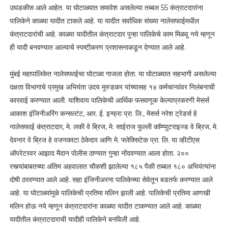
उघडकीस आले आहेत. या घोटाळ्यात समावेश असलेल्या तब्बल 55 कंत्राटदारांना
पालिकेने काळ्या यादीत टाकले आहे. या यादीत सर्वाधिक संख्या नालेसफाईमधील
कंत्राटदारांची आहे. काळ्या यादीतील कंत्राटदार पुन्हा पालिकेचे काम मिळवू नये म्हणून
ही यादी बनवण्यात आल्याचे स्पष्टीकरण प्रशासनाकडून देण्यात आले आहे.
मुंबई महापालिकेत नालेसफाईचा घोटाळा गाजला होता. या घोटाळ्यात सहभागी असलेल्या
दक्षता विभागाचे प्रमुख अभियंता उदय मुरुडकर यांच्यासह १४ कर्मचाऱ्यांवर निलंबनाची
कारवाई करण्यात आली. याशिवाय पालिकेची आर्थिक फसवणूक केल्याप्रकरणी मेसर्स
आकाश इंजिनीअरिंग कन्सल्टंट, आर. ई. इन्फ्रा प्रा. लि., मेसर्स नरेश ट्रेडर्स हे
नालेसफाई कंत्राटदार, मे. लकी वे ब्रिज, मे. साईराज फुल्ली कॉम्प्युटराइज्ड वे ब्रिज, मे.
देवनार वे ब्रिज हे वजनकाटा ठेकेदार आणि मे. फ्लेक्सिटेक प्रा. लि. या व्हीटीएस
ऑपरेटरवर आझाद मैदान पोलीस ठाण्यात गुन्हा नोंदवण्यात आला होता. २००
रस्त्यांबाबतच्या अंतिम अहवालात चौकशी झालेल्या १८५ पैकी तब्बल १८० अभियंत्यांना
दोषी ठरवण्यात आले आहे. सहा इंजिनीअरना पालिकेच्या सेवेतून बडतर्फ करण्यात आले
आहे. या घोटाळ्यांमुळे पालिकेची प्रतिमा मलिन झाली आहे. पालिकेची प्रतिमा आणखी
मलिन होऊ नये म्हणून कंत्राटदारांना काळ्या यादीत टाकण्यात आले आहे. काळ्या
यादीतील कंत्राटदाराची यादीही पालिकेने बनविली आहे.