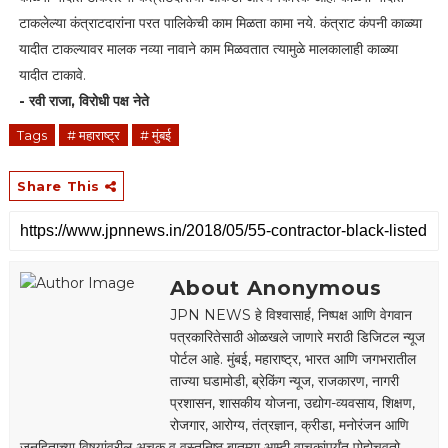
टाकलेल्या कंत्राटदारांना परत पालिकेची काम मिळता कामा नये. कंत्राट कंपनी काळ्या
यादीत टाकल्यावर मालक नव्या नावाने काम मिळवतात त्यामुळे मालकालाही काळ्या
यादीत टाकावे.
- रवी राजा, विरोधी पक्ष नेते
Tags
# महाराष्ट्र
# मुंबई
Share This
About Anonymous
JPN NEWS हे विश्वासार्ह, निष्पक्ष आणि वेगवान
पत्रकारितेसाठी ओळखले जाणारे मराठी डिजिटल न्यूज
पोर्टल आहे. मुंबई, महाराष्ट्र, भारत आणि जगभरातील
ताज्या घडामोडी, ब्रेकिंग न्यूज, राजकारण, नागरी
प्रशासन, शासकीय योजना, उद्योग-व्यवसाय, शिक्षण,
रोजगार, आरोग्य, तंत्रज्ञान, क्रीडा, मनोरंजन आणि
जनहिताच्या विषयांवरील अचूक व वस्तुनिष्ठ बातम्या आम्ही वाचकांपर्यंत पोहोचवतो.