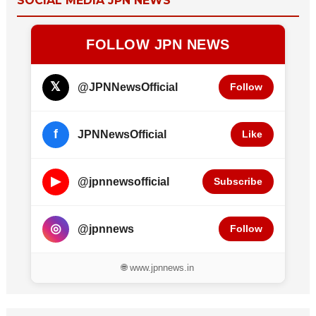
SOCIAL MEDIA JPN NEWS
FOLLOW JPN NEWS
𝕏
@JPNNewsOfficial
Follow
f
JPNNewsOfficial
Like
▶
@jpnnewsofficial
Subscribe
◎
@jpnnews
Follow
🌐 www.jpnnews.in