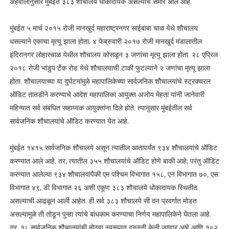
अहवालानुसार मुंबईत ३८३ शौचालये धोकादायक असल्याचे समोर आले आहे.
मुंबईत ५ मार्च २०१५ रोजी मानखुर्द महाराष्ट्रनगर साईबाबा चाळ येथे शौचालय
धसल्याने एकाचा मृत्यू झाला होता. ४ फेब्रुवारी २०१७ रोजी मानखुर्द मंडालातील
इंदिरानगर लोहारचाळ येथील शौचालय कोसळून ३ जणांचा मृत्यू झाला होता. २८ एप्रिल
२०१८ रोजी भांडुप टँक रोड येथे शौचालयाची टाकी फुटल्याने २ जणांचा मृत्यू झाला
होता. शौचालयाच्या या दुर्घटनांमुळे महापालिकेच्या सार्वजनिक शौचालयांचे स्ट्रक्चरल
ऑडिट तातडीने करण्याचे आदेश महापालिका आयुक्त अजोय मेहता यांनी जानेवारी
महिन्यात सर्व संबंधित सहाय्यक आयुक्तांना दिले होते. त्यानुसार मुंबईतील सर्व
सार्वजनिक शौचालयांचे ऑडिट करण्यात येत आहे.
मुंबईत १४१५ सार्वजनिक शौचालये असून त्यातील आतापर्यंत ९३४ शौचालयांचे ऑडिट
करण्यात आले आहे. तर, त्यातील ३५५ शौचालयांचे ऑडिट होणे बाकी आहे; परंतु ऑडिट
करण्यात आलेल्या ९३४ शौचालयांपैकी एम पश्चिम विभागात १५८, एन विभागात ७०, एस
विभागात ४९, डी विभागात २६ अशी एकूण ३८३ शौचालये धोकादायक स्थितीत
असल्याची आढळून आली आहेत. ही सर्व ३८३ शौचालये सी वन प्रवर्गात मोडत
असल्यामुळे ती तोडून पुन्हा त्यांचे बांधकाम करण्याचा निर्णय महापालिकेने घेतला आहे.
तर, १८ सार्वजनिक शौचालयांची मोठय़ा स्वरूपात दुरुस्ती केली जाणार आहे आणि १०२