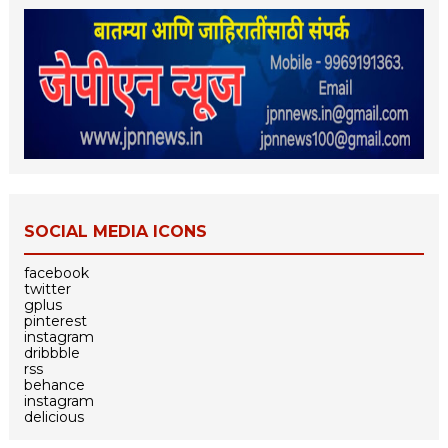
SOCIAL MEDIA ICONS
facebook
twitter
gplus
pinterest
instagram
dribbble
rss
behance
instagram
delicious