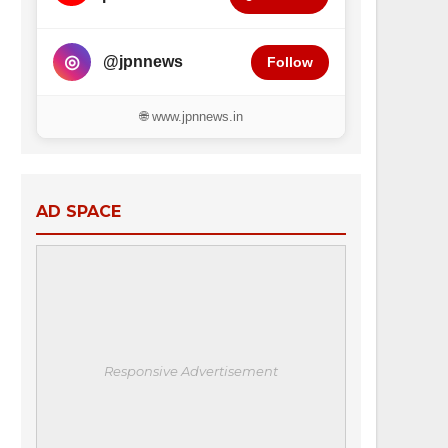
◎
@jpnnews
Follow
🌐 www.jpnnews.in
AD SPACE
Responsive Advertisement