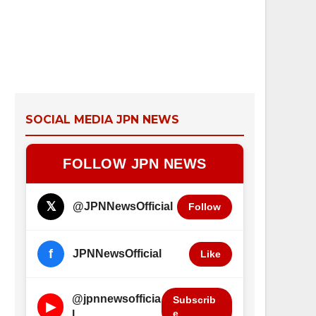
SOCIAL MEDIA JPN NEWS
FOLLOW JPN NEWS
𝕏
@JPNNewsOfficial
Follow
f
JPNNewsOfficial
Like
@jpnnewsofficia
Subscrib
▶
e
l