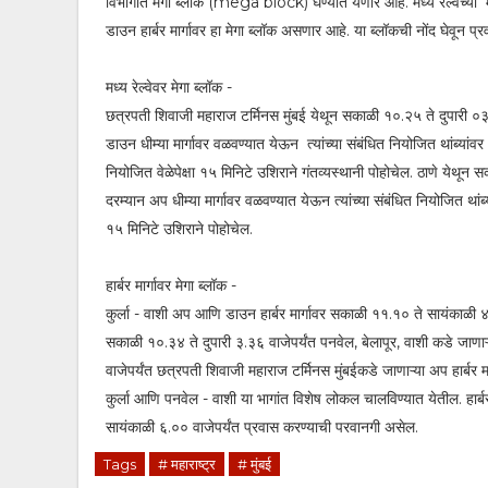
विभागांत मेगा ब्लॉक (mega block) घेण्यात येणार आहे. मध्य रेल्वेच्या मा
डाउन हार्बर मार्गावर हा मेगा ब्लॉक असणार आहे. या ब्लॉकची नोंद घेवून 
मध्य रेल्वेवर मेगा ब्लॉक -
छत्रपती शिवाजी महाराज टर्मिनस मुंबई येथून सकाळी १०.२५ ते दुपारी ०३.३
डाउन धीम्या मार्गावर वळवण्यात येऊन त्यांच्या संबंधित नियोजित थांब्यां
नियोजित वेळेपेक्षा १५ मिनिटे उशिराने गंतव्यस्थानी पोहोचेल. ठाणे येथून 
दरम्यान अप धीम्या मार्गावर वळवण्यात येऊन त्यांच्या संबंधित नियोजित थांब्
१५ मिनिटे उशिराने पोहोचेल.
हार्बर मार्गावर मेगा ब्लॉक -
कुर्ला - वाशी अप आणि डाउन हार्बर मार्गावर सकाळी ११.१० ते सायंकाळी ४
सकाळी १०.३४ ते दुपारी ३.३६ वाजेपर्यंत पनवेल, बेलापूर, वाशी कडे जाणाऱ्
वाजेपर्यंत छत्रपती शिवाजी महाराज टर्मिनस मुंबईकडे जाणाऱ्या अप हार्बर 
कुर्ला आणि पनवेल - वाशी या भागांत विशेष लोकल चालविण्यात येतील. हार्बर मा
सायंकाळी ६.०० वाजेपर्यंत प्रवास करण्याची परवानगी असेल.
Tags
# महाराष्ट्र
# मुंबई