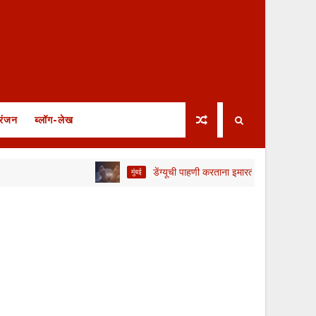
रंजन
ब्लॉग-लेख
डेंग्यूची पाहणी करताना इमारतीवरून तोल जाऊन BMC कर्मचाऱ
मुंबई