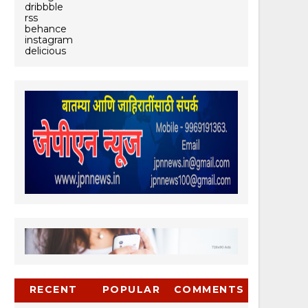
dribbble
rss
behance
instagram
delicious
RECENT
POPULAR
COMMENTS