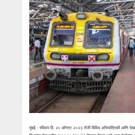
मुंबई - रविवार दि. २० ऑगस्ट २०२३ रोजी विविध अभियांत्रिकी आणि देख