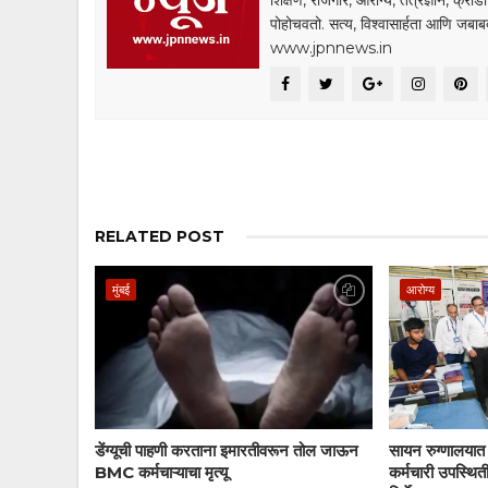
शिक्षण, रोजगार, आरोग्य, तंत्रज्ञान, क्री
पोहोचवतो. सत्य, विश्वासार्हता आणि जब
www.jpnnews.in
RELATED POST
मुंबई
आरोग्य
डेंग्यूची पाहणी करताना इमारतीवरून तोल जाऊन
सायन रुग्णालयात 
BMC कर्मचाऱ्याचा मृत्यू
कर्मचारी उपस्थित