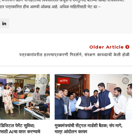
डा, मनोरंजन आणि जनहिताच्या विषयांवरील अचूक व वस्तुनिष्ठ बातम्या आम्ही वाचकांपर्यंत
ाबदार पत्रकारिता हीच आमची ओळख आहे. अधिक माहितीसाठी भेट द्या –
Older Article
पत्रकारांवरील हल्ल्याप्रकरणी निदर्शने, संरक्षण कायद्याची केली होळी
आरोग्य
डिजिटल पेमेंट सुविधा;
मुख्यमंत्र्यांची सेंट्रल मार्डशी बैठक; संप मागे,
ीसाठी AIचा वापर करण्याचे
मात्र आंदोलन कायम