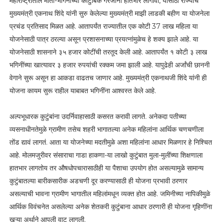
महाराष्ट्रातील माता-भगिनींच्या कौटुंबिक गरजांना हातभार लागावा, यासाठी राज्याचे
मुख्यमंत्री एकनाथ शिंदे यांनी सुरु केलेल्या मुख्यमंत्री माझी लाडकी बहीण या योजनेला
प्रचंड प्रतिसाद मिळत आहे. आतापर्यंत राज्यातील एक कोटी 37 लाख महिला या
योजनेसाठी पात्र ठरल्या असून प्रशासनाच्या प्रयत्नांमुळेच हे शक्य झाले आहे. या
योजनेसाठी शासनाने ३५ हजार कोटींची तरतूद केली आहे. आतापर्यंत १ कोटी ३ लाख
भगिनींच्या खात्यावर ३ हजार रुपयांची रक्कम जमा झाली आहे. यापुढेही अर्जांची छाननी
वेगाने सुरू असून हा आकडा वाढतच जाणार आहे. मुख्यमंत्री एकनाथजी शिंदे यांनी ही
योजना कायम सुरू राहील याबाबत भगिनींना आश्वस्त केले आहे.
अल्पभूधारक कुटुंबांना उदर्निवाहासाठी कसरत करावी लागते. अनेकदा पतीच्या
व्यसनाधीनतेमुळे ग्रामीण तसेच शहरी भागातल्या अनेक महिलांना आर्थिक चणचणीला
तोंड द्यावं लागतं. आता या योजनेच्या मदतीमुळे अशा महिलांना आधार मिळणार हे निश्चित
आहे. मोलमजुरीवर संसाराचा गाडा हाकणा-या लाखो कुटुंबात मुला-मुलींच्या शिक्षणाला
हातभार लागतोय तर औषधोपचारासाठीही या पैशाचा उपयोग होत असल्यामुळे सामान्य
कुटुंबातल्या बारीकसारीक अडचणी दूर करण्यासाठी ही योजना प्रभावी ठरणार
असल्याची भावना ग्रामीण भागातील महिलांमधून व्यक्त होत आहे. जमिनीच्या नापिकीमुळे
आर्थिक विवंचनेत असलेल्या अनेक शेतकरी कुटुंबाना आधार ठरणारी ही योजना गृहिणींना
खऱ्या अर्थाने आपली वाटू लागली.