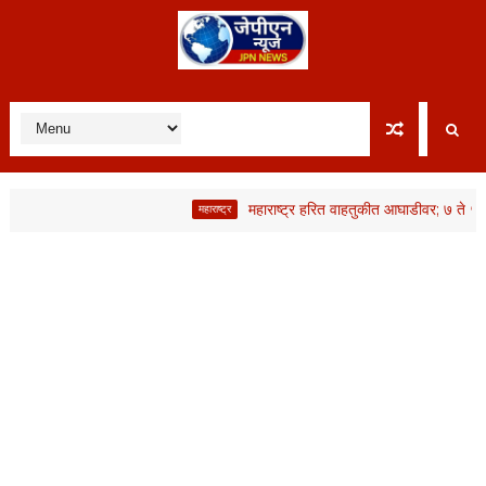
महाराष्ट्र हरित वाहतुकीत आघाडीवर; ७ ते ५५ टन क्षमत
महाराष्ट्र