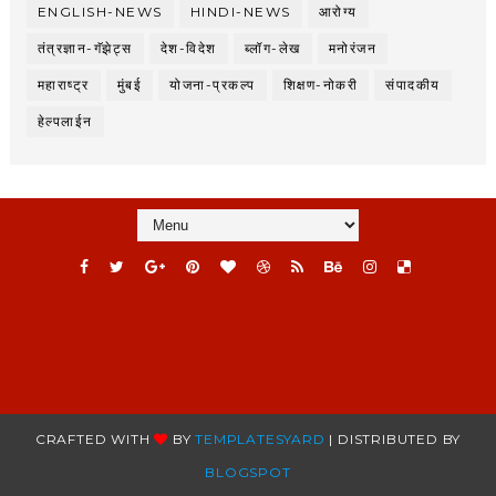
ENGLISH-NEWS
HINDI-NEWS
आरोग्य
तंत्रज्ञान-गॅझेट्स
देश-विदेश
ब्लॉग-लेख
मनोरंजन
महाराष्ट्र
मुंबई
योजना-प्रकल्प
शिक्षण-नोकरी
संपादकीय
हेल्पलाईन
CRAFTED WITH
BY
TEMPLATESYARD
| DISTRIBUTED BY
BLOGSPOT