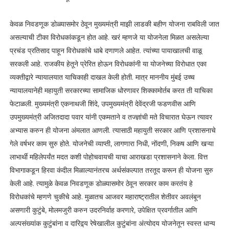
केवळ निवडणूक डोळ्यासमोर ठेवून मुख्यमंत्री माझी लाडकी बहीण योजना राबविली जात
असल्याची टीका विरोधकांकडून होत आहे. खरं म्हणजे या योजनेला मिळत असलेल्या
प्रचंड प्रतिसाद पाहून विरोधकांचे धाबे दणाणले आहेत. त्यांच्या पायाखालची वाळू
सरकली आहे. राजकीय हेतूने प्रेरित होऊन विरोधकांनी या योजनेच्या विरोधात एका
व्यक्तीद्वारे न्यायालयात याचिकाही दाखल केली होती. मात्र माननीय मुंबई उच्च
न्यायालयानेही महायुती सरकारच्या सामाजिक धोरणावर शिक्कामोर्तब करत ती याचिका
फेटाळली. मुख्यमंत्री एकनाथजी शिंदे, उपमुख्यमंत्री देवेंद्रजी फडणवीस आणि
उपमुख्यमंत्री अजितदादा पवार यांनी एकमताने व तज्ज्ञांची मते विचारात घेऊन त्यावर
अभ्यास करुन ही योजना अंमलात आणली. त्यासाठी महायुती सरकार आणि प्रशासनाचे
गेले वर्षभर काम सुरु होते. योजनेची व्याप्ती, लागणारा निधी, नोंदणी, निकष आणि खऱ्या
लाभार्थी महिलेपर्यंत मदत कशी पोहोचवायची याचा आराखडा प्रशासनाने केला. वित्त
विभागाकडून हिरवा कंदील मिळाल्यानंतरच अर्थसंकल्पात तरतूद करून ही योजना सुरु
केली आहे. त्यामुळे केवळ निवडणूक डोळ्यासमोर ठेवून सरकार काम करतंय हे
विरोधकांचे म्हणणे चुकीचे आहे. मुळातच आजवर महाराष्ट्रातील शेतीवर अवलंबून
असणारी कुटुंबे, मोलमजुरी करुन उदरनिर्वाह करणारे, उपेक्षित प्रवर्गातील आणि
अल्पसंख्यांक कुटुंबांना व दारिद्र्य रेषेखालील कुटुंबांना अंत्योदय योजनेतून स्वस्त धान्य