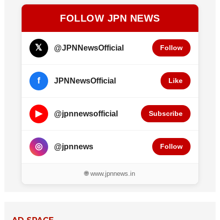
FOLLOW JPN NEWS
𝕏
@JPNNewsOfficial
Follow
f
JPNNewsOfficial
Like
▶
@jpnnewsofficial
Subscribe
◎
@jpnnews
Follow
🌐 www.jpnnews.in