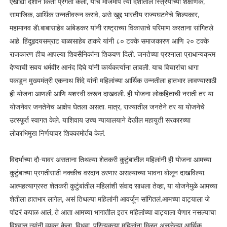
एखाद्या देशाने किती प्रगती केली, याचे मोजमाप त्या देशातील स्त्रियांच्या शैक्षणिक,
सामाजिक, आर्थिक उन्नतीवरुन करावे, असे खुद्द भारतीय राज्यघटनेचे शिल्पकार,
महामानव डॅा.बाबासाहेब आंबेडकर यांनी राष्ट्राच्या विकासाचे परिमाण करताना सांगितले
आहे. हिंदुहृदयसम्राट बाळासाहेब ठाकरे यांनी ८० टक्के समाजकारण आणि २० टक्के
राजकारण हीच आपल्या शिवसैनिकांना शिकवण दिली. जनतेच्या प्रश्नाला प्राधान्यक्रम
देण्याची सवय धर्मवीर आनंद दिघे यांनी कार्यकर्त्यांना लावली. याच विचारांचा धागा
पकडून मुख्यमंत्री एकनाथ शिंदे यांनी महिलांच्या आर्थिक उन्नतीला हातभार लावण्यासाठी
ही योजना आणली आणि यशस्वी करून दाखवली. ही योजना लोकहिताची नसती तर या
योजनेवर जनतेनेच आक्षेप घेतला असता. मात्र, राज्यातील जनतेने तर या योजनेचे
उत्स्फूर्त स्वागत केले. याशिवाय उच्च न्यायालयाने देखील महायुती सरकारच्या
लोकाभिमुख निर्णयावर शिक्कामोर्तब केलं.
विदर्भाच्या दौ-यावर असताना तिथल्या शेतकरी कुटुंबातील महिलांनी ही योजना आमच्या
कुटुंबाच्या प्रगतीसाठी नक्कीच वरदान ठरणार असल्याच्या भावना बोलून दाखविल्या.
आत्महत्याग्रस्त शेतकरी कुटुंबांतील महिलांशी संवाद साधला तेव्हा, या योजनेमुळे आमच्या
शेतीला हातभार लागेल, असं तिथल्या महिलांनी आवर्जून सांगितलं.आमच्या वाट्याला जे
पांढरं कपाळ आलं, ते आता आमच्या भागातील इतर महिलांच्या वाट्याला येणार नसल्याचा
विश्वास त्यांनी व्यक्त केला. विधवा, परित्यक्त्या महिलांना मिळत असलेल्या आर्थिक