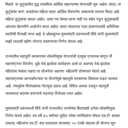
मिळते. या कुटुंबातील वृद्ध व्यक्तीला आर्थिक सहाय्याच्या योजनाही सुरु आहेत. मात्र, या
कुटुंबांचा कणा असलेल्या महिला मात्र आर्थिक विवंचनेत असल्याचे वास्तव चित्र आहे.
महिला कुटुंबाचा आधार आहेत. आता त्या केवळ घरच नाही तर बाहेर पडून कुटुंबासाठी
आपल्या मेहनतीने अर्थार्जन करत आहेत. मात्र संसाराचा गाडा हाकण्यासाठी अतिरिक्त
मदतीची तिलाही गरज आहे. हे ओळखूनच मुख्यमंत्री एकनाथजी शिंदे यांनी मुख्यमंत्री
माझी लाडकी बहीण योजना राबवण्याचा निर्णय घेतला आहे.
राज्यातील महायुती सरकारच्या लोकाभिमुख योजनांची प्रमुख प्रचारक म्हणून मी
महाराष्ट्रभर फिरतेय. धुळे येथे झालेला कार्यक्रम असो वा जळगाव येथे झालेला
महिलांचा मेळावा पाहता या योजनेला अक्षरशः महिलांनी डोक्यावर घेतले आहे.
महाराष्ट्राच्या कानाकोपऱ्यात या योजनेमुळे महायुती सरकारचा विश्वास वाढत चालला
आहे. त्यामुळेच विरोधकांचा पोटशूळ उठला आहे. विविध अफवा उडवून महायुती
सरकारला बदनाम करण्याचे षडयंत्र विरोधक रचत आहेत.
मुख्यमंत्री एकनाथजी शिंदे यांनी राज्यातील जनतेच्या हितासाठी अनेक लोकाभिमुख
निर्णय घेतले आहेत. वय वर्षे ७५ वर्षाच्या पुढील ज्येष्ठ नागरिकांना मोफत एस.टी. बसचा
प्रवास, महिलांना एस.टी. बस प्रवासात सरसकट ५० टक्के सवलत ही योजना सुरु