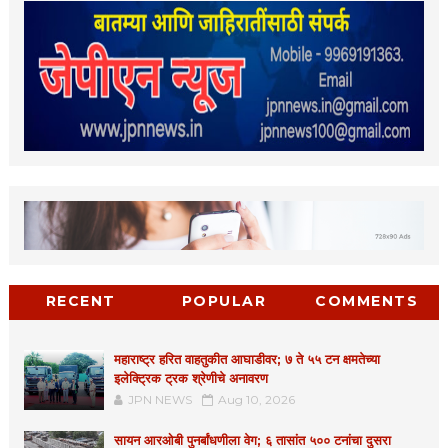
RECENT
POPULAR
COMMENTS
महाराष्ट्र हरित वाहतुकीत आघाडीवर; ७ ते ५५ टन क्षमतेच्या
इलेक्ट्रिक ट्रक श्रेणीचे अनावरण
JPN NEWS
Aug 10, 2026
सायन आरओबी पुनर्बांधणीला वेग; ६ तासांत ५०० टनांचा दुसरा