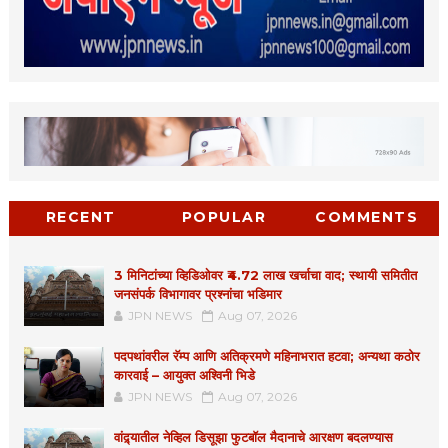
RECENT
POPULAR
COMMENTS
3 मिनिटांच्या व्हिडिओवर ₹4.72 लाख खर्चाचा वाद; स्थायी समितीत
जनसंपर्क विभागावर प्रश्नांचा भडिमार
JPN NEWS
Aug 07, 2026
पदपथांवरील रॅम्प आणि अतिक्रमणे महिनाभरात हटवा; अन्यथा कठोर
कारवाई – आयुक्त अश्विनी भिडे
JPN NEWS
Aug 07, 2026
वांद्र्यातील नेव्हिल डिसूझा फुटबॉल मैदानाचे आरक्षण बदलण्यास