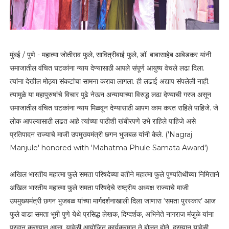
मुंबई / पुणे - महात्मा जोतीराव फुले, सावित्रीबाई फुले, डॉ. बाबासाहेब आंबेडकर यांनी
समाजातील वंचित घटकांना न्याय देण्यासाठी आपले संपूर्ण आयुष्य वेचले लढा दिला.
त्यांना देखील मोठ्या संकटांचा सामना करावा लागला. ही लढाई अद्याप संपलेली नाही.
त्यामुळे या महापुरुषांचे विचार पुढे नेऊन अन्यायाच्या विरुद्ध लढा देण्याची गरज असून
समाजातील वंचित घटकांना न्याय मिळवून देण्यासाठी आपण काम करत राहिले पाहिजे. जे
लोक आपल्यासाठी लढत आहे त्यांच्या पाठीशी खंबीरपणे उभे राहिले पाहिजे असे
प्रतिपादन राज्याचे माजी उपमुख्यमंत्री छगन भुजबळ यांनी केले. ('Nagraj
Manjule' honored with 'Mahatma Phule Samata Award')
अखिल भारतीय महात्मा फुले समता परिषदेच्या वतीने महात्मा फुले पुण्यतिथीच्या निमित्ताने
अखिल भारतीय महात्मा फुले समता परिषदेचे राष्ट्रीय अध्यक्ष राज्याचे माजी
उपमुख्यमंत्री छगन भुजबळ यांच्या मार्गदर्शनाखाली दिला जाणारा ‘समता पुरस्कार’ आज
फुले वाडा समता भूमी पुणे येथे प्रसिद्ध लेखक, दिग्दर्शक, अभिनेते नागराज मंजुळे यांना
प्रदान करण्यात आला. यावेळी आयोजित कार्यक्रमात ते बोलत होते. दरम्यान यावेळी