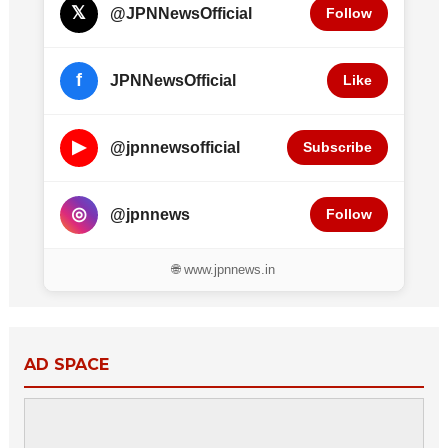
𝕏
@JPNNewsOfficial
Follow
f
JPNNewsOfficial
Like
▶
@jpnnewsofficial
Subscribe
◎
@jpnnews
Follow
🌐 www.jpnnews.in
AD SPACE