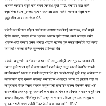
अभिनेते नागराज मंजुळे यांना रुपये एक लक्ष, फुले पगडी, मानपत्र शाल आणि
स्मृतीचिन्ह देऊन पुरस्कार प्रदान करण्यात आला. यावेळी नागराज मंजुळे यांच्या
कुटुंबातील सदस्य उपस्थित होते.
यावेळी व्यासपिठावर महिला आयोगाच्या अध्यक्षा रुपालीताई चाकणकर, माजी मंत्री
दिलीप कांबळे, आमदार पंकज भुजबळ, आमदार हेमंत रासणे, माजी खासदार समीर
भुजबळ आदी मान्यवर तसेच अखिल भारतीय महात्मा फुले समता परिषदेचे पदाधिकारी
कार्यकर्ते व समता सैनिक बहुसंख्येने उपस्थित होते.
यावेळी महापुरुषांना अभिवादन करत माजी उपमुख्यमंत्री छगन भुजबळ म्हणाले की,
महात्मा फुले समता भूमी ही आपल्यासाठी शक्ती केंद्र असून आपली वैचारिक शक्ती
वाढविण्यासाठी आपण या शक्ती केंद्राला भेट देत असतो.आजही फुले, शाहू, आंबेडकर या
महापुरुषांनी एवढे प्रयत्न करूनही समाजातील अंधश्रद्धा अद्याप दूर झालेली नाही. या
महापुरुषांचे विचार घेऊन नागराज मंजुळे यांनी सामाजिक वारसा विकसित केला आहे.
समाजातील अंधश्रद्धा दूर करण्याचे काम लेखक, दिग्दर्शक अभिनेते नागराज मंजुळे यांनी
आपल्या चित्रपट निर्मितीतून केली असून त्याचं काम अविरत सुरु आहे. त्यामुळे या
पुरस्कारासाठी आपण त्यांची निवड केली असल्याचे त्यांनी सांगितले.