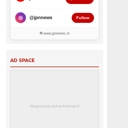
◎
@jpnnews
Follow
🌐 www.jpnnews.in
AD SPACE
Responsive Advertisement