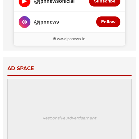
▶
@jpnnewsofficial
Subscribe
◎
@jpnnews
Follow
🌐 www.jpnnews.in
AD SPACE
Responsive Advertisement