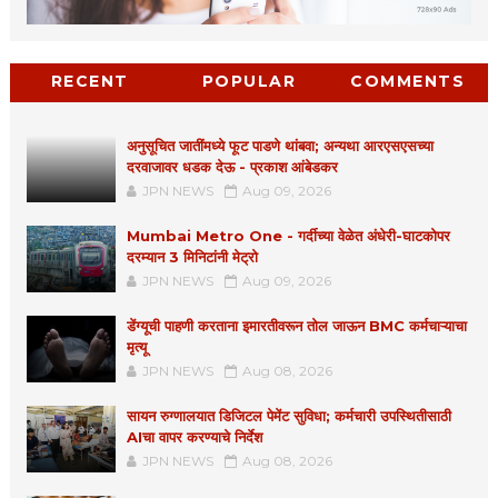
RECENT
POPULAR
COMMENTS
अनुसूचित जातींमध्ये फूट पाडणे थांबवा; अन्यथा आरएसएसच्या
दरवाजावर धडक देऊ - प्रकाश आंबेडकर
JPN NEWS
Aug 09, 2026
Mumbai Metro One - गर्दीच्या वेळेत अंधेरी-घाटकोपर
दरम्यान 3 मिनिटांनी मेट्रो
JPN NEWS
Aug 09, 2026
डेंग्यूची पाहणी करताना इमारतीवरून तोल जाऊन BMC कर्मचाऱ्याचा
मृत्यू
JPN NEWS
Aug 08, 2026
सायन रुग्णालयात डिजिटल पेमेंट सुविधा; कर्मचारी उपस्थितीसाठी
AIचा वापर करण्याचे निर्देश
JPN NEWS
Aug 08, 2026