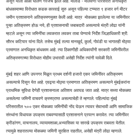
असून याला आळा घालणे गरजेचे झाले आहे. मालाड - मालवणी परिसरात अनधिकृत
बांधकामाच्या विरोधात कडक कारवाई सुरु असून पहिल्या टप्प्यात ९ हजार वर्ग मीटर
जमीन प्रशासनाने अतिक्रमणमुक्त केली आहे. मात्र मोकळ्या झालेल्या या जमिनीवर
पुन्हा अतिक्रमण होऊ नये, ही प्रशासनाची जबाबदारी असल्याचे मंत्री लोढा यांनी
म्हटले असून त्या जमिनींचा लवकरात लवकर ताबा घेण्याचे निर्देश जिल्हाधिकारी श्री.
सौरभ कटियार यांना दिले. तसेच मुंबई तल्या मानखुर्द, कुर्ला, गोवंडी या भागातही मोठ्या
प्रमाणात अनधिकृत बांधकाम आहे. त्या ठिकाणीही अधिकार्यांनी सरकारी जमिनींवरील
अतिक्रमणाच्या विरोधात मोहीम उभारावी असेही निर्देश त्यांनी यावेळी दिले.
मुंबई शहर आणि उपनगर मिळून प्रथम दर्शनी हजारो एकर जमिनींवर अतिक्रमण
असल्याचे दिसून येत आहे. एवढ्या मोठ्या प्रमाणात अतिक्रमण असल्याने मुंबईकरांना
प्राथमिक सुविधा देणेही प्रशासनाला अतिशय अवघड जात आहे. मात्र सध्या मोकळ्या
असलेल्या जमिनी वाचवणे क्रमप्राप्त असल्याचेही ते म्हणाले. पहिल्यांदा मुंबई
परिसरातील ५०० एकर मोकळ्या जमिनींची नोंद घेऊन त्यावर सेवाभावी आणि सामाजिक
संस्थांना विधायक उपक्रम राबवण्यासाठी प्रशासनाने प्रयत्न करावेत. त्या जमिनींवर
क्रीडांगण, वाचनालय, व्यायामशाळा,अभ्यासिका या सारखे उपक्रम राबवता येतील.
त्यामुळे शहरातल्या मोकळ्या जमिनी सुरक्षित राहतील, असेही मंत्री लोढा म्हणाले.