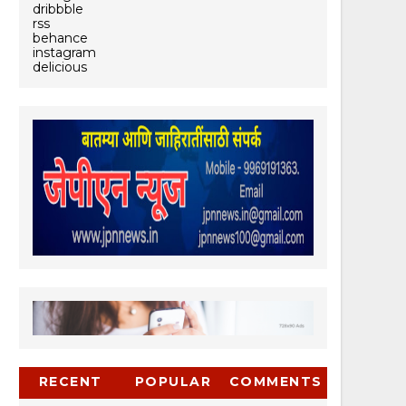
dribbble
rss
behance
instagram
delicious
RECENT
POPULAR
COMMENTS