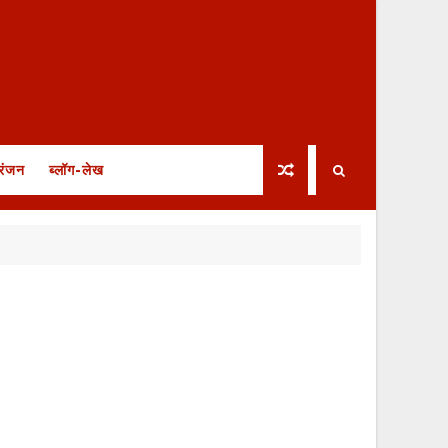
रंजन
ब्लॉग-लेख