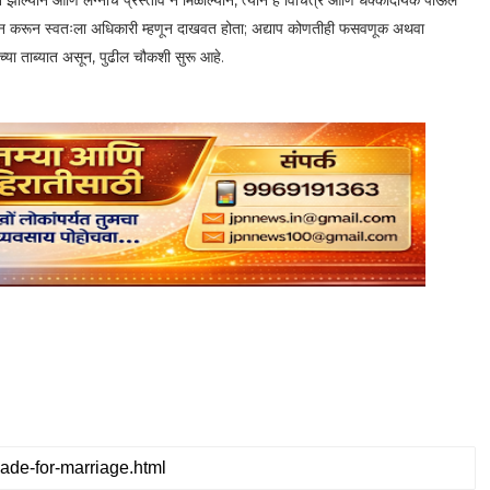
 न झाल्याने आणि लग्नाचे प्रस्ताव न मिळाल्याने, त्याने हे विचित्र आणि धक्कादायक पाऊल
परिधान करून स्वतःला अधिकारी म्हणून दाखवत होता; अद्याप कोणतीही फसवणूक अथवा
च्या ताब्यात असून, पुढील चौकशी सुरू आहे.