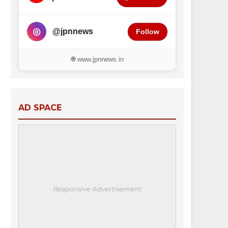
◎
@jpnnews
Follow
🌐 www.jpnnews.in
AD SPACE
Responsive Advertisement