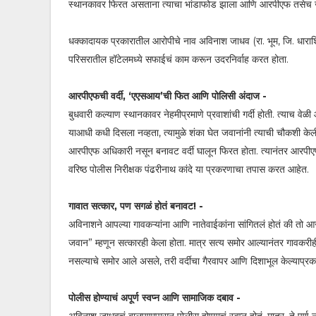
स्थानकावर फिरत असताना त्याचा भांडाफोड झाला आणि आरपीएफ तसेच ज
धक्कादायक प्रकारातील आरोपीचे नाव अविनाश जाधव (रा. भूम, जि. धाराशिव
परिसरातील हॉटेलमध्ये सफाईचं काम करून उदरनिर्वाह करत होता.
आरपीएफची वर्दी, ‘एएसआय’ची फित आणि पोलिसी अंदाज -
बुधवारी कल्याण स्थानकावर नेहमीप्रमाणे प्रवाशांची गर्दी होती. त्याच व
याआधी कधी दिसला नव्हता, त्यामुळे शंका घेत जवानांनी त्याची चौकशी 
आरपीएफ अधिकारी नसून बनावट वर्दी घालून फिरत होता. त्यानंतर आरपीएफच्
वरिष्ठ पोलीस निरीक्षक पंढरीनाथ कांदे या प्रकरणाचा तपास करत आहेत.
गावात सत्कार, पण सगळं होतं बनावट! -
अविनाशने आपल्या गावकऱ्यांना आणि नातेवाईकांना सांगितलं होतं की तो 
जवान” म्हणून सत्कारही केला होता. मात्र सत्य समोर आल्यानंतर गावकरीह
नसल्याचे समोर आले असले, तरी वर्दीचा गैरवापर आणि दिशाभूल केल्याप्र
पोलीस होण्याचं अपूर्ण स्वप्न आणि सामाजिक दबाव -