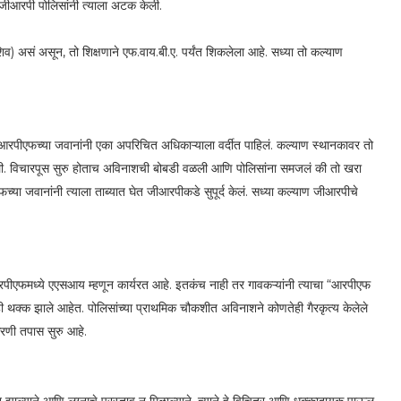
ीआरपी पोलिसांनी त्याला अटक केली.
) असं असून, तो शिक्षणाने एफ.वाय.बी.ए. पर्यंत शिकलेला आहे. सध्या तो कल्याण
ेळी आरपीएफच्या जवानांनी एका अपरिचित अधिकाऱ्याला वर्दीत पाहिलं. कल्याण स्थानकावर तो
केली. विचारपूस सुरु होताच अविनाशची बोबडी वळली आणि पोलिसांना समजलं की तो खरा
या जवानांनी त्याला ताब्यात घेत जीआरपीकडे सुपूर्द केलं. सध्या कल्याण जीआरपीचे
आरपीएफमध्ये एएसआय म्हणून कार्यरत आहे. इतकंच नाही तर गावकऱ्यांनी त्याचा “आरपीएफ
ी थक्क झाले आहेत. पोलिसांच्या प्राथमिक चौकशीत अविनाशने कोणतेही गैरकृत्य केलेले
करणी तपास सुरु आहे.