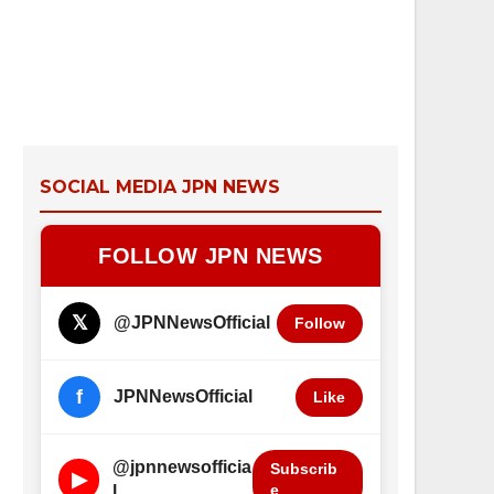
SOCIAL MEDIA JPN NEWS
FOLLOW JPN NEWS
𝕏
@JPNNewsOfficial
Follow
f
JPNNewsOfficial
Like
@jpnnewsofficia
Subscrib
▶
e
l