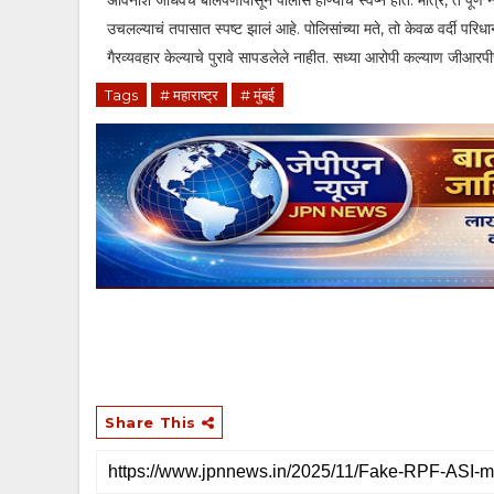
अविनाश जाधवचं बालपणापासून पोलीस होण्याचं स्वप्न होतं. मात्र, ते पूर्ण
उचलल्याचं तपासात स्पष्ट झालं आहे. पोलिसांच्या मते, तो केवळ वर्दी 
गैरव्यवहार केल्याचे पुरावे सापडलेले नाहीत. सध्या आरोपी कल्याण जीआरपी
Tags
# महाराष्ट्र
# मुंबई
Share This