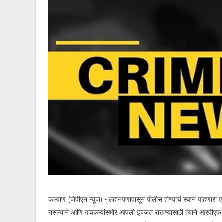
कल्याण (जेपीएन न्यूज) - लहानपणापासून पोलीस होण्याचं स्वप्न पाहणा
नसल्याने आणि गावकऱ्यांसमोर आपली इज्जत राखण्यासाठी त्याने आरपीएफ (रेल