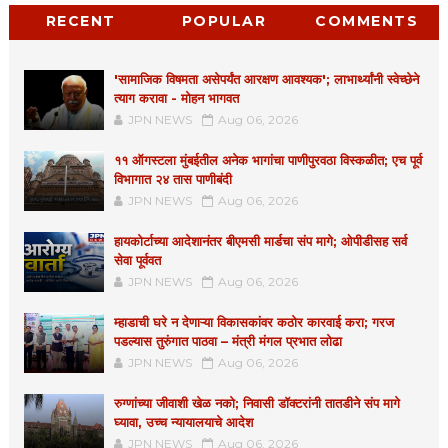
RECENT
POPULAR
COMMENTS
'सामाजिक विषमता असेपर्यंत आरक्षण आवश्यक'; लाभार्थ्यांनी स्वेच्छेने
त्याग करावा - मोहन भागवत
JPN NEWS
Aug 06, 2026
११ ऑगस्टला मुंबईतील अनेक भागांचा पाणीपुरवठा विस्कळीत; एच पूर्व
विभागात २४ तास पाणीबंदी
JPN NEWS
Aug 06, 2026
हायकोर्टाच्या आदेशानंतर बीएमसी मार्डचा संप मागे; ओपीडीसह सर्व
सेवा पूर्ववत
JPN NEWS
Aug 06, 2026
म्हाडाची घरे न देणाऱ्या विकासकांवर कठोर कारवाई करा; गरज
पडल्यास तुरुंगात पाठवा – मंत्री मंगल प्रभात लोढा
JPN NEWS
Aug 06, 2026
रुग्णांच्या जीवाशी खेळ नको; निवासी डॉक्टरांनी तातडीने संप मागे
घ्यावा, उच्च न्यायालयाचे आदेश
JPN NEWS
Aug 06, 2026