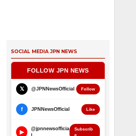
SOCIAL MEDIA JPN NEWS
FOLLOW JPN NEWS
𝕏
@JPNNewsOfficial
Follow
f
JPNNewsOfficial
Like
@jpnnewsofficia
Subscrib
▶
e
l