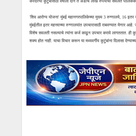
करदात्या कुटुंबासाठी वर्षाला दोन ते अडीच लाख रुपयांची सवलत पालिकेकड
'शिव आरोग्य योजना' मुंबई महानगरपालिकेच्या मुख्य 3 रुग्णालये, 16 इतर रु
मुंबईतील इतर महत्त्वाच्या रुग्णालयांत उपचारासाठी राबवण्यात येणार आहे. 
विशेष सवलती नसल्याचे त्यांना कर्ज काढून उपचार करावे लागततात. ही कुटु
शक्य होत नाही. याचा विचार करून या मध्यवर्गीय कुटुंबांना दिलासा देण्याच्