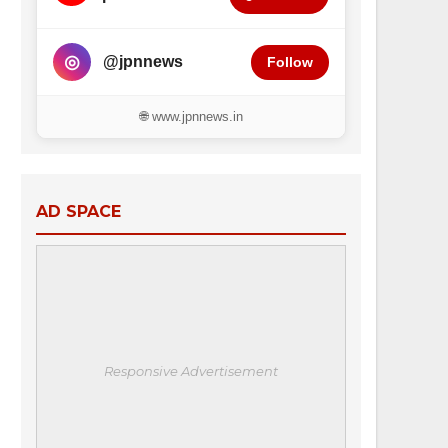
◎
@jpnnews
Follow
🌐 www.jpnnews.in
AD SPACE
Responsive Advertisement