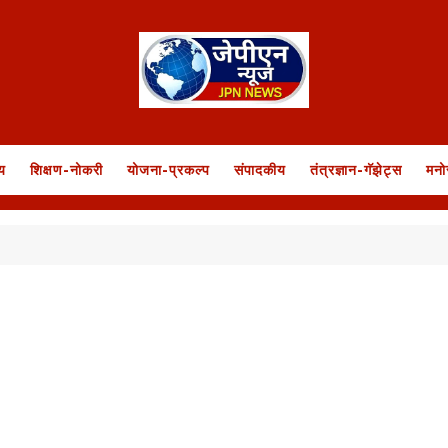
य
शिक्षण-नोकरी
योजना-प्रकल्प
संपादकीय
तंत्रज्ञान-गॅझेट्स
मनो