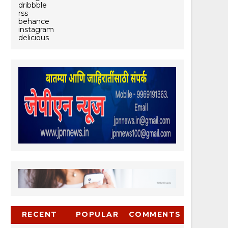
dribbble
rss
behance
instagram
delicious
RECENT
POPULAR
COMMENTS