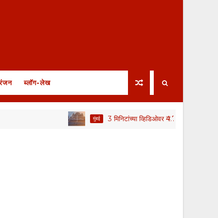
रंजन
ब्लॉग-लेख
3 मिनिटांच्या व्हिडिओवर ₹4.72 लाख खर्चाचा वाद; स्थायी
मुंबई