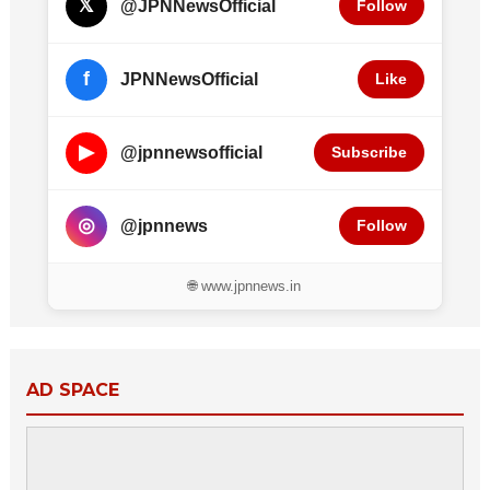
𝕏
@JPNNewsOfficial
Follow
f
JPNNewsOfficial
Like
▶
@jpnnewsofficial
Subscribe
◎
@jpnnews
Follow
🌐 www.jpnnews.in
AD SPACE