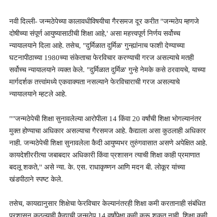
नवी दिल्ली- जन्मठेपेच्या कालावधीविषयीचा गैरसमज दूर करीत "जन्मठेप म्हणजे
दोषीच्या संपूर्ण आयुष्यासाठीची शिक्षा आहे,' असा महत्त्वपूर्ण निर्णय सर्वोच्च
न्यायालयाने दिला आहे. तसेच, "दुर्मिळात दुर्मिळ' गुन्ह्यांनाच फाशी देण्याच्या
घटनापीठाच्या 1980च्या संकेताचा फेरविचार करण्याची गरज असल्याचे मतही
सर्वोच्च न्यायालयाने व्यक्त केले. "दुर्मिळात दुर्मिळ' गुन्हे नेमके कसे ठरवायचे, याच्या
मार्गदर्शक तत्त्वांमध्ये एकवाक्‍यता नसल्याने फेरविचाराची गरज असल्याचे
न्यायालयाने म्हटले आहे.
""जन्मठेपेची शिक्षा सुनावलेल्या आरोपीला 14 किंवा 20 वर्षांची शिक्षा भोगल्यानंतर
मुक्त होण्याचा अधिकार असल्याचा गैरसमज आहे. कैद्याला असा कुठलाही अधिकार
नाही. जन्मठेपेची शिक्षा सुनावलेला कैदी आयुष्यभर तुरुंगवासात असणे अपेक्षित आहे.
कायदेशीररीत्या जबाबदार अधिकारी किंवा प्रशासन त्याची शिक्षा काही प्रमाणात
बदलू शकते,'' असे न्या. के. एस. राधाकृष्णन आणि मदन बी. लोकूर यांच्या
खंडपीठाने स्पष्ट केले.
तसेच, कायद्यानुसार शिक्षेचा फेरविचार केल्यानंतरही शिक्षा कमी करतानाही संबंधित
प्रशासन कुठल्याही कैद्याची जन्मठेप 14 वर्षांपेक्षा कमी करू शकत नाही. शिक्षा कमी