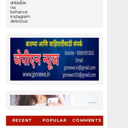
dribbble
rss
behance
instagram
delicious
RECENT
POPULAR
COMMENTS