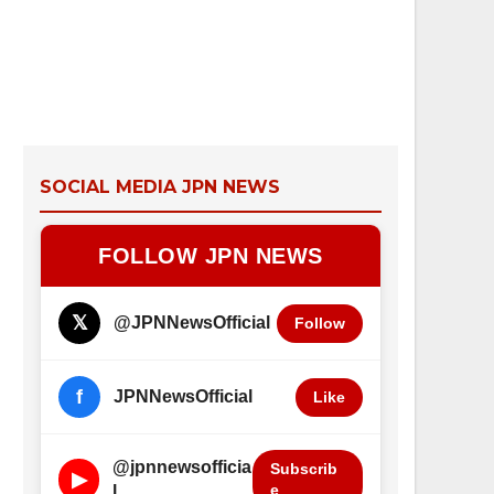
SOCIAL MEDIA JPN NEWS
FOLLOW JPN NEWS
𝕏
@JPNNewsOfficial
Follow
f
JPNNewsOfficial
Like
@jpnnewsofficia
Subscrib
▶
e
l