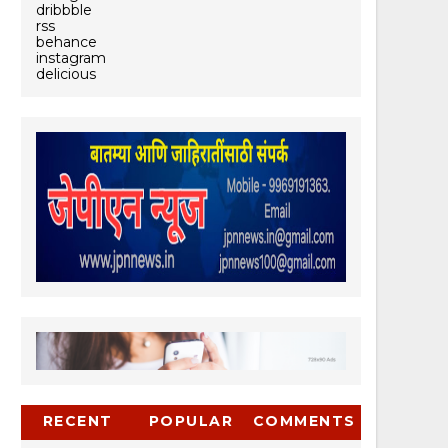
dribbble
rss
behance
instagram
delicious
RECENT
POPULAR
COMMENTS