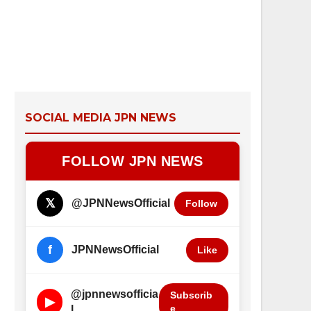
SOCIAL MEDIA JPN NEWS
FOLLOW JPN NEWS
𝕏
@JPNNewsOfficial
Follow
f
JPNNewsOfficial
Like
@jpnnewsofficia
Subscrib
▶
e
l