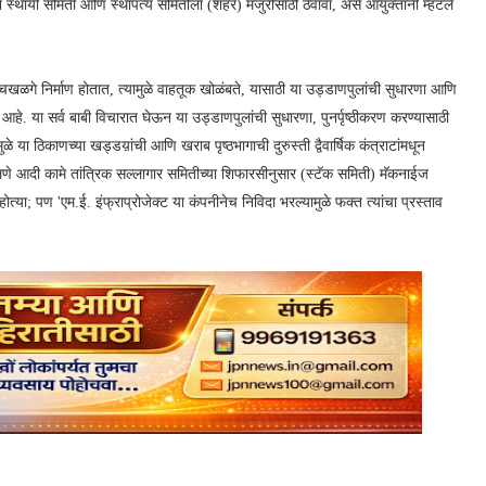
स्थायी समिती आणि स्थापत्य समितीला (शहर) मंजुरीसाठी ठेवावा, असे आयुक्तांनी म्हटले
खाचखळगे निर्माण होतात, त्यामुळे वाहतूक खोळंबते, यासाठी या उड्डाणपुलांची सुधारणा आणि
ला आहे. या सर्व बाबी विचारात घेऊन या उड्डाणपुलांची सुधारणा, पुनर्पृष्ठीकरण करण्यासाठी
े या ठिकाणच्या खड्डय़ांची आणि खराब पृष्ठभागाची दुरुस्ती द्वैवार्षिक कंत्राटांमधून
लणे आदी कामे तांत्रिक सल्लागार समितीच्या शिफारसीनुसार (स्टॅक समिती) मॅकनाईज
त्या; पण 'एम.ई. इंफ्राप्रोजेक्ट या कंपनीनेच निविदा भरल्यामुळे फक्त त्यांचा प्रस्ताव