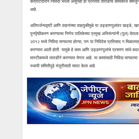
कंत्राटदाराने निविदा भरली असूनही हा प्रस्ताव तातडीचे कामकाज समजून 
आहे.
अतिपर्जन्यवृष्टी आणि वाहनांच्या वाहतुकीमुळे या उड्डाणपुलांवर खड्डे, 
पुनर्पृष्ठीकरण करण्याचा निर्णय पालिकेच्या प्रमुख अभियंत्यांनी (पूल) घेत
२0१२ मध्ये निविदा मागवल्या होत्या; पण या निविदेस प्रतिसाद न मिळाल्यामुळ
करण्यात आली होती. यामुळे हे काम आणि उड्डाणपुलांचे प्रसरण सांधे बद
मास्टीकमध्ये तातडीने करण्यात येणार आहे. या कामांसाठी निविदा मागवल्या हो
स्थायी समितीपुढे मंजुरीसाठी सादर केला आहे.