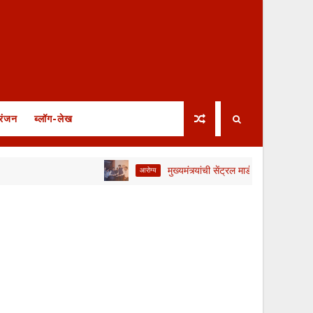
रंजन
ब्लॉग-लेख
मुख्यमंत्र्यांची सेंट्रल मार्डशी बैठक; संप मागे, मात्र
आरोग्य