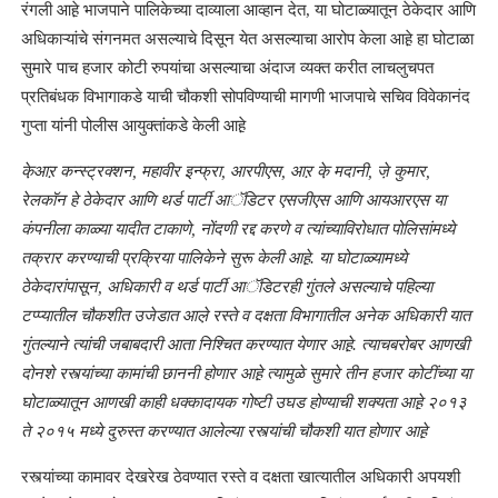
रंगली आहे़ भाजपाने पालिकेच्या दाव्याला आव्हान देत, या घोटाळ्यातून ठेकेदार आणि
अधिकाऱ्यांचे संगनमत असल्याचे दिसून येत असल्याचा आरोप केला आहे़ हा घोटाळा
सुमारे पाच हजार कोटी रुपयांचा असल्याचा अंदाज व्यक्त करीत लाचलुचपत
प्रतिबंधक विभागाकडे याची चौकशी सोपविण्याची मागणी भाजपाचे सचिव विवेकानंद
गुप्ता यांनी पोलीस आयुक्तांकडे केली आहे़
के़आऱ कन्स्ट्रक्शन, महावीर इन्फ्रा, आरपीएस, आऱ के़ मदानी, जे़ कुमार,
रेलकॉन हे ठेकेदार आणि थर्ड पार्टी आॅडिटर एसजीएस आणि आयआरएस या
कंपनीला काळ्या यादीत टाकाणे, नोंदणी रद्द करणे व त्यांच्याविरोधात पोलिसांमध्ये
तक्रार करण्याची प्रक्रिया पालिकेने सुरू केली आहे़. या घोटाळ्यामध्ये
ठेकेदारांपासून, अधिकारी व थर्ड पार्टी आॅडिटरही गुंतले असल्याचे पहिल्या
टप्प्यातील चौकशीत उजेडात आले़ रस्ते व दक्षता विभागातील अनेक अधिकारी यात
गुंतल्याने त्यांची जबाबदारी आता निश्चित करण्यात येणार आहे़. त्याचबरोबर आणखी
दोनशे रस्त्यांच्या कामांची छाननी होणार आहे़ त्यामुळे सुमारे तीन हजार कोटींच्या या
घोटाळ्यातून आणखी काही धक्कादायक गोष्टी उघड होण्याची शक्यता आहे़ २०१३
ते २०१५ मध्ये दुरुस्त करण्यात आलेल्या रस्त्यांची चौकशी यात होणार आहे़
रस्त्यांच्या कामावर देखरेख ठेवण्यात रस्ते व दक्षता खात्यातील अधिकारी अपयशी