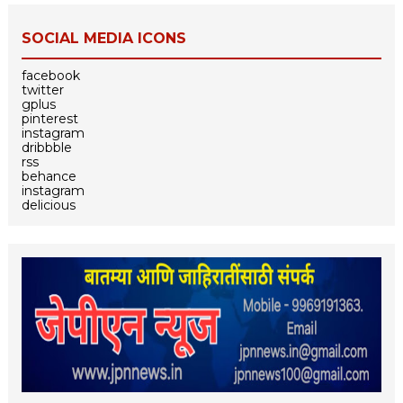
SOCIAL MEDIA ICONS
facebook
twitter
gplus
pinterest
instagram
dribbble
rss
behance
instagram
delicious