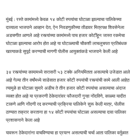
मुंबई : रस्ते कामांमध्ये केवळ १४ कोटी रुपयांचा घोटाळा झाल्याचा पालिकेच्या
दाव्याला भाजपाने आव्हान देत, ऐन निवडणुकीच्या तोंडावर मित्रपक्ष शिवसेनेला
अडचणीत आणले आहे़ रस्त्यांच्या कामांमध्ये पाच हजार कोटींहून जास्त रकमेचा
घोटाळा झाल्याचा आरोप होत आहे़ या घोटाळ्याची चौकशी लाचलुचपत प्रतिबंधक
खात्याकडे सुपूर्द करण्याची मागणी पोलीस आयुक्तांकडे भाजपाने केली आहे़
३४ रस्त्यांच्या कामामध्ये सरासरी ५३ टक्के अनियमितता असल्याचे उजेडात आले
आहे़ गेल्या तीन वर्षांमध्ये साडेसात हजार कोटी रुपयांची रस्त्यांची कामे आली आहेत़
त्यामुळे हा घोटाळा सुमारे अडीच ते तीन हजार कोटी रुपयांचा असल्याचा अंदाज
व्यक्त होत आहे़ या प्रकरणी ठेकेदारांवर फौजदारी गुन्हा नोंदविणे, काळ्या यादीत
टाकणे आणि नोंदणी रद्द करण्याची प्रक्रिया पालिकेने सुरू केली़ मात्र, पोलीस
ठाण्यात तक्रार करताना हा १४ कोटी रुपयांचा घोटाळा असल्याचा दावा पालिका
प्रशासनाने केला आहे़
यावरून ठेकेदारांना वाचविण्याचा हा प्रयत्न असल्याची चर्चा आता पालिका वर्तुळात