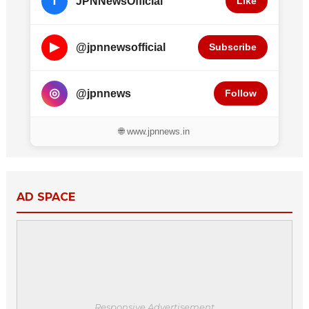
f
JPNNewsOfficial
Like
▶
@jpnnewsofficial
Subscribe
◎
@jpnnews
Follow
🌐 www.jpnnews.in
AD SPACE
Responsive Advertisement