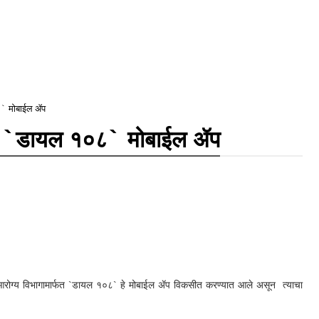
८` मोबाईल ॲप
ठी `डायल १०८` मोबाईल ॲप
रोग्य विभागामार्फत
`
डायल १०८
`
हे मोबाईल ॲप विकसीत करण्यात आले असून त्याचा