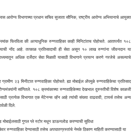
यक्रमास आरोग्य विभागाच्या प्रधान सचिव सुजाता सौनिक, राष्ट्रीय आरोग्य अभियानाचे आयुक्त
क्रमांक फिरविला की अत्याधुनिक रुग्णवाहिका काही मिनिटांतच पोहोचते. आतापर्यंत १०८
केल्याची नोंद आहे. तत्काळ प्रतिसादाची ही सेवा असून १० लाख रुग्णांना जीवनदान या
ा माध्यमातून अधिक दर्जेदार सेवा मिळावी यासाठी विभागाने प्रयत्न करणे गरजेचे असल्याचे
्रामीण २३ मिनीटात रुग्णवाहिका पोहोचते. ह्या मोबाईल ॲपमुळे रुग्णवाहिकेचा प्रतिसाद
ंत्र्यांनी सांगितले. १०८ क्रमांकाच्या रुग्णवाहिकेच्या देखभाल दुरुस्तीची विशेष काळजी
ीसाठी प्रत्येक विभागात एक मेंटेनन्स व्हॅन आहे त्यांची संख्या वाढवावी, टायर्स तसेच अन्य
ावेळी दिले.
ड मोबाईलसाठी गुगल प्ले स्टोर मधून डाऊनलोड करण्याची सुविधा
ेळेवर रुग्णवाहिका देण्यासाठी तसेच अपघातग्रस्तांचे नेमके ठिकाण माहिती करण्यासाठी या