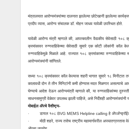
मंत्रालयात आरोग्यमंत्र्यांच्या दालनात झालेल्या छोटेखानी झालेल्या कार्
प्रदीप व्यास, आरोग्य संचालक डॉ. मोहन जाधव यावेळी उपस्थित होते.
यावेळी आरोग्य मंत्री म्हणाले की, आपत्कालीन वैद्यकीय सेवेसाठी १०८ 
क्रमांकावर रुग्णवाहिकेच्या सेवेसाठी सुमारे एक कोटी लोकांनी कॉल 
रुग्णवाहिकेमुळे मिळाले आहे. राज्यात १०८ क्रमांकाच्या रुग्णवाहिकेच्य
आरोग्यमंत्र्यांनी सांगितले.
सध्या १०८ क्रमांकावर कॉल केल्यास शहरी भागात सुमारे १८ मिनीटात तर ग
कालावधी दोन ते तीन मिनिटांनी कमी होण्यास मदत मिळणार असल्याचे आरोग्यम
घेण्याचे आदेश देऊन आरोग्यमंत्री म्हणाले की, या रुग्णवाहिकांच्या दुरुस्त
साधनसामुग्री वेळेवर उपलब्ध झाली पाहिजे, असे निर्देशही आरोग्यमंत्र्यांनी य
मोबाईल ॲपचे वैशीष्ट्य-
·
डायल १०८
BVG MEMS Helpline calling
हे ॲपॲन्ड्रॉई
·
मोठी शहरे, राज्य तसेच राष्ट्रीय महामार्गावरील अपघातग्रस्तास व
ॲपचा उपयोग