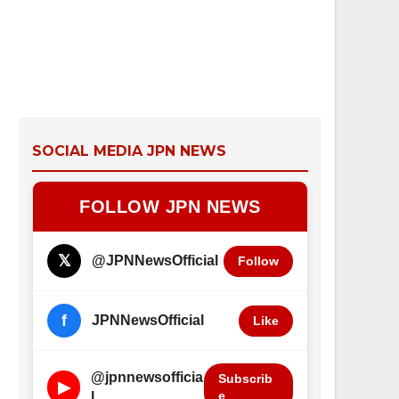
SOCIAL MEDIA JPN NEWS
FOLLOW JPN NEWS
𝕏
@JPNNewsOfficial
Follow
f
JPNNewsOfficial
Like
@jpnnewsofficia
Subscrib
▶
e
l