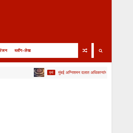
रंजन
ब्लॉग-लेख
मुंबई अग्निशमन दलात अधिकाऱ्यांची तीव्र कमतरता; तातडीने 
मुंबई