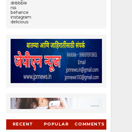
dribbble
rss
behance
instagram
delicious
RECENT
POPULAR
COMMENTS