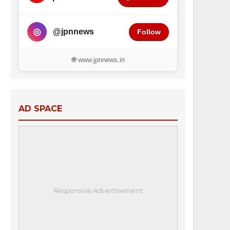
◎
@jpnnews
Follow
🌐 www.jpnnews.in
AD SPACE
Responsive Advertisement