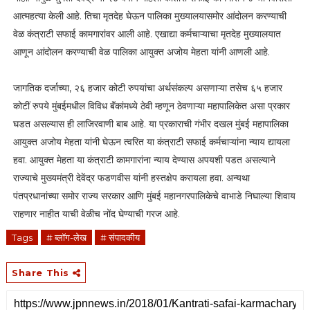
आत्महत्या केली आहे. तिचा मृतदेह घेऊन पालिका मुख्यालयासमोर आंदोलन करण्याची
वेळ कंत्राटी सफाई कामगारांवर आली आहे. एखाद्या कर्मचाऱ्याचा मृतदेह मुख्यालयात
आणून आंदोलन करण्याची वेळ पालिका आयुक्त अजोय मेहता यांनी आणली आहे.
जागतिक दर्जाच्या, २६ हजार कोटी रुपयांचा अर्थसंकल्प असणाऱ्या तसेच ६५ हजार
कोटीं रुपये मुंबईमधील विविध बॅंकांमध्ये ठेवी म्हणून ठेवणाऱ्या महापालिकेत असा प्रकार
घडत असल्यास ही लाजिरवाणी बाब आहे. या प्रकाराची गंभीर दखल मुंबई महापालिका
आयुक्त अजोय मेहता यांनी घेऊन त्वरित या कंत्राटी सफाई कर्मचाऱ्यांना न्याय द्यायला
हवा. आयुक्त मेहता या कंत्राटी कामगारांना न्याय देण्यास अपयशी पडत असल्याने
राज्याचे मुख्यमंत्री देवेंद्र फडणवीस यांनी हस्तक्षेप करायला हवा. अन्यथा
पंतप्रधानांच्या समोर राज्य सरकार आणि मुंबई महानगरपालिकेचे वाभाडे निघाल्या शिवाय
राहणार नाहीत याची वेळीच नोंद घेण्याची गरज आहे.
Tags
# ब्लॉग-लेख
# संपादकीय
Share This