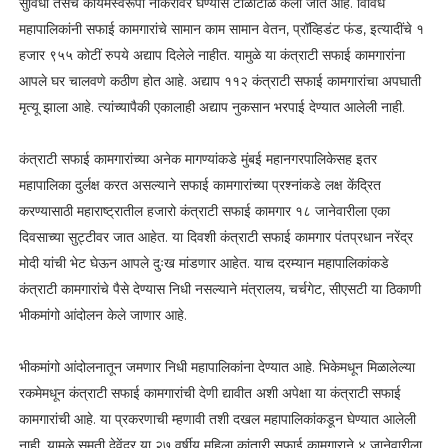
सुविधा तसेच कायमस्वरूपी नोकरीवर घेण्यास टाळाटाळ केली जात आहे. विविध
महापालिकांनी सफाई कामगारांचे सामान काम सामान वेतन, प्रॉव्हिडंट फंड, इत्यादींचे १
हजार ९५५ कोटीं रुपये अद्याप दिलेले नाहीत. यामुळे या कंत्राटी सफाई कामगारांना
आपले घर चालवणे कठीण होत आहे. अद्याप ११२ कंत्राटी सफाई कामगारांचा अपघाती
मृत्यू झाला आहे. त्यांच्यापैकी एकालाही अद्याप नुकसान भरपाई देण्यात आलेली नाही.
कंत्राटी सफाई कामगारांच्या अनेक मागण्यांकडे मुंबई महानगरपालिकेसह इतर
महापालिका दुर्लक्ष करत असल्याने सफाई कामगारांच्या प्रश्नांकडे लक्ष केंद्रित
करण्यासाठी महाराष्ट्रातील हजारो कंत्राटी सफाई कामगार १८ जानेवारीला एका
दिवसाच्या सुट्टीवर जात आहेत. या दिवशी कंत्राटी सफाई कामगार पंतप्रधान नरेंद्र
मोदी यांची भेट घेऊन आपले दुःख मांडणार आहेत. याच दरम्यान महापालिकांकडे
कंत्राटी कामगारांचे पैसे देण्यास निधी नसल्याने मंत्रालय, चर्चगेट, सीएसटी या ठिकाणी
भीकमांगो आंदोलन केले जाणार आहे.
भीकमांगो आंदोलनातून जमणार निधी महापालिकांना देण्यात आहे. भिकेमधून मिळालेल्या
रकमेमधून कंत्राटी सफाई कामगारांची देणी द्यावीत अशी अपेक्षा या कंत्राटी सफाई
कामगारांची आहे. या प्रकरणाची म्हणावी तशी दखल महापालिकांकडून घेण्यात आलेली
नाही. यामुळे सुमती देवेंद्र या २७ वर्षीय महिला कांतारी सफाई कामगाराने ४ जानेवारीला