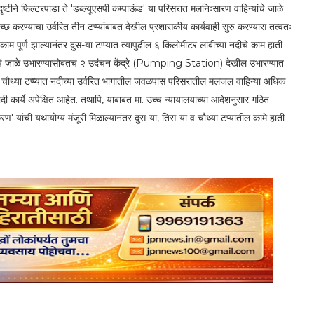
दृष्टीने फिल्टरपाडा ते 'डब्ल्यूएसपी कम्पाऊंड' या परिसरात मलनिःसारण वाहिन्यांचे जाळे
छ करण्याचा उर्वरित तीन टप्प्यांबाबत देखील प्रशासकीय कार्यवाही सुरु करण्यास तत्वतः
काम पूर्ण झाल्यानंतर दुस-या टप्प्यात त्यापुढील ६ किलोमीटर लांबीच्या नदीचे काम हाती
्यांचे जाळे उभारण्यासोबतच २ उदंचन केंद्रे (Pumping Station) देखील उभारण्यात
 चौथ्या टप्प्यात नदीच्या उर्वरित भागातील जवळपास परिसरातील मलजल वाहिन्या अधिक
दी कार्ये अपेक्षित आहेत. तथापि, याबाबत मा. उच्च न्यायालयाच्या आदेशनुसार गठित
ण' यांची यथायोग्य मंजूरी मिळाल्यानंतर दुस-या, तिस-या व चौथ्या टप्यातील कामे हाती