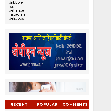
dribbble
rss
behance
instagram
delicious
RECENT
POPULAR
COMMENTS