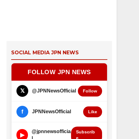
SOCIAL MEDIA JPN NEWS
FOLLOW JPN NEWS
𝕏
@JPNNewsOfficial
Follow
f
JPNNewsOfficial
Like
@jpnnewsofficia
Subscrib
▶
e
l