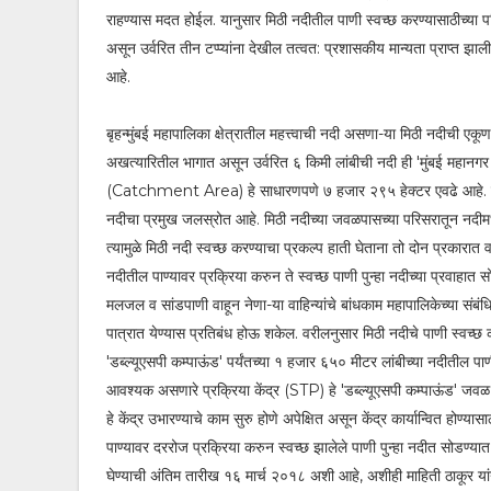
राहण्यास मदत होईल. यानुसार मिठी नदीतील पाणी स्वच्छ करण्यासाठीच्या प
असून उर्वरित तीन टप्प्यांना देखील तत्वत: प्रशासकीय मान्यता प्राप्त झा
आहे.
बृहन्मुंबई महापालिका क्षेत्रातील महत्त्वाची नदी असणा-या मिठी नदीची ए
अखत्यारितील भागात असून उर्वरित ६ किमी लांबीची नदी ही 'मुंबई महानगर प
(Catchment Area) हे साधारणपणे ७ हजार २९५ हेक्टर एवढे आहे. संजय 
नदीचा प्रमुख जलस्रोत आहे. मिठी नदीच्या जवळपासच्या परिसरातून नदीमध्
त्यामुळे मिठी नदी स्वच्छ करण्याचा प्रकल्प हाती घेताना तो दोन प्रकारात व च
नदीतील पाण्यावर प्रक्रिया करुन ते स्वच्छ पाणी पुन्हा नदीच्या प्रवाहा
मलजल व सांडपाणी वाहून नेणा-या वाहिन्यांचे बांधकाम महापालिकेच्या संबं
पात्रात येण्यास प्रतिबंध होऊ शकेल. वरीलनुसार मिठी नदीचे पाणी स्वच्छ क
'डब्ल्यूएसपी कम्पाऊंड' पर्यंतच्या १ हजार ६५० मीटर लांबीच्या नदीतील पा
आवश्यक असणारे प्रक्रिया केंद्र (STP) हे 'डब्ल्यूएसपी कम्पाऊंड' जवळ
हे केंद्र उभारण्याचे काम सुरु होणे अपेक्षित असून केंद्र कार्यान्वित होण्य
पाण्यावर दररोज प्रक्रिया करुन स्वच्छ झालेले पाणी पुन्हा नदीत सोडण्यात
घेण्याची अंतिम तारीख १६ मार्च २०१८ अशी आहे, अशीही माहिती ठाकूर यां