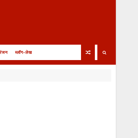
रंजन
ब्लॉग-लेख