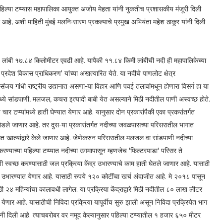
हिल्या टप्प्यास महापालिका आयुक्त अजोय मेहता यांनी नुकतीच प्रशासकीय मंजूरी दिली
ली आहे, अशी माहिती मुंबई मलनिःसारण प्रकल्पाचे प्रमुख अभियंता महेश ठाकूर यांनी दिली
कूण लांबी १७.८४ किलोमीटर एवढी आहे. यापैकी ११.८४ किमी लांबीची नदी ही महापालिकेच्या
्रदेश विकास प्राधिकरण' यांच्या अखत्यारित येते. या नदीचे पाणलोट क्षेत्र
गांधी राष्ट्रीय उद्यानात असणा-या विहार आणि पवई तलावांमधून होणारा विसर्ग हा या
ये सांडपाणी, मलजल, कचरा इत्यादी बाबी येत असल्याने मिठी नदीतील पाणी अस्वच्छ होते.
ार टप्प्यांमध्ये हाती घेण्यात येणार आहे. यानुसार दोन प्रकारांपैकी एका प्रकरांतर्गत
त सोडले जाणार आहे. तर दुस-या प्रकारांतर्गत नदीच्या जवळपासच्या परिसरातील भागात
धित खात्यांद्वारे केले जाणार आहे. जेणेकरुन परिसरातील मलजल वा सांडपाणी नदीच्या
रण्याच्या पहिल्या टप्प्यात नदीच्या उगमापासून म्हणजेच 'फिल्टरपाडा' परिसर ते
णी स्वच्छ करण्यासाठी जल प्रक्रिया केंद्र उभारण्याचे काम हाती घेतले जाणार आहे. यासाठी
 उभारण्यात येणार आहे. यासाठी रुपये १२० कोटींचा खर्च अंदाजीत आहे. मे २०१८ पासून
ासाठी २४ महिन्यांचा कालावधी लागेल. या प्रक्रिया केंद्राद्वारे मिठी नदीतील ८० लाख लीटर
 येणार आहे. यासाठीची निविदा प्रक्रिया यापूर्वीच सुरु झाली असून निविदा प्रक्रियेत भाग
नी दिली आहे. त्याचबरोबर वर नमूद केल्यानुसार पहिल्या टप्प्यातील १ हजार ६५० मीटर