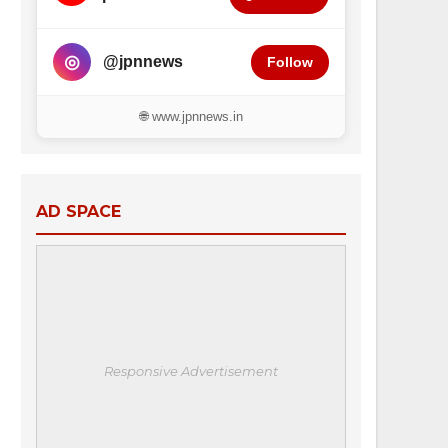
◎
@jpnnews
Follow
🌐 www.jpnnews.in
AD SPACE
Responsive Advertisement