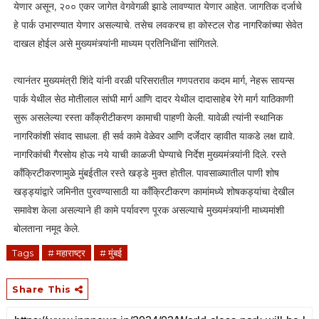
येणार असून, २०० एकर जागेत वेगवेगळी झाडे लावण्यात येणार आहेत. जागतिक दर्जाचे
हे पार्क उभारण्यात येणार असल्याचे. तसेच लवकरच हा कोस्टल रोड नागरिकांच्या सेवेत
दाखल होईल असे मुख्यमंत्र्यांनी माध्यम प्रतिनिधींना सांगितले.
त्यानंतर मुख्यमंत्री शिंदे यांनी वरळी परिसरातील गणपतराव कदम मार्ग, नेहरू सायन्स
पार्क येथील सेठ मोतीलाल सांघी मार्ग आणि दादर येथील दादासाहेब रेगे मार्ग याठिकाणी
सुरू असलेल्या रस्ता काँक्रीटीकरण कामाची पाहणी केली. यावेळी त्यांनी स्थानिक
नागरिकांशी संवाद साधला. ही सर्व कामे वेळेवर आणि दर्जेदार व्हावीत याकडे लक्ष द्यावे.
नागरिकांची गैरसोय होऊ नये याची काळजी घेण्याचे निर्देश मुख्यमंत्र्यांनी दिले. रस्ते
कॉंक्रिटीकरणामुळे मुंबईतील रस्ते खड्डे मुक्त होतील. पावसाळ्यातील पाणी शोष
खड्ड्यांद्वारे जमिनीत पुरवण्यासाठी या काँक्रिटीकरण कामांमध्ये शोषकड्यांचा देखील
समावेश केला असल्याने ही कामे पर्यावरण पूरक असल्याचे मुख्यमंत्र्यांनी माध्यमांशी
बोलताना नमूद केले.
Tags
# महाराष्ट्र
# मुंबई
Share This