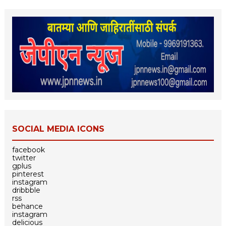
SOCIAL MEDIA ICONS
facebook
twitter
gplus
pinterest
instagram
dribbble
rss
behance
instagram
delicious