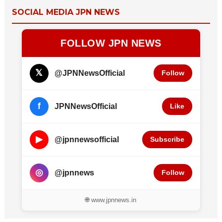
SOCIAL MEDIA JPN NEWS
FOLLOW JPN NEWS
𝕏
@JPNNewsOfficial
Follow
f
JPNNewsOfficial
Like
▶
@jpnnewsofficial
Subscribe
◎
@jpnnews
Follow
🌐 www.jpnnews.in