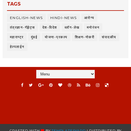
TAGS
ENGLISH-NEWS
HINDI-NEWS
आरोग्य
तंत्रज्ञान-गॅझेट्स
देश-विदेश
ब्लॉग-लेख
मनोरंजन
महाराष्ट्र
मुंबई
योजना-प्रकल्प
शिक्षण-नोकरी
संपादकीय
हेल्पलाईन
CRAFTED WITH
BY
TEMPLATESYARD
| DISTRIBUTED BY